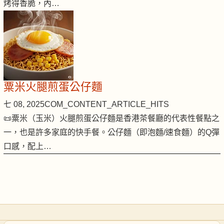
烤得香脆，內…
粟米火腿煎蛋公仔麵
七 08, 2025
COM_CONTENT_ARTICLE_HITS
📜粟米（玉米）火腿煎蛋公仔麵是香港茶餐廳的代表性餐點之
一，也是許多家庭的快手餐。公仔麵（即泡麵/速食麵）的Q彈
口感，配上…