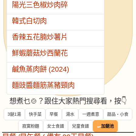
陽光三色椒炒肉碎
韓式白切肉
香辣五花腩炒薯片
鮮蝦蘑菇炒西蘭花
鹹魚蒸肉餅 (2024)
麵豉醬麵筋蒸豬頸肉
想煮乜🍲？跟住大家熱門搜尋看，按👇
3餸1湯
快手菜
早餐
湯水
一週煮意
甜品・小食
寂寞粉麵
女士食譜
兒童食譜
🍳
加餸池