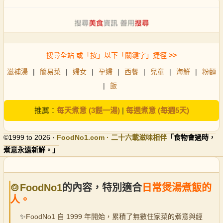
搜尋全站 或「按」以下「關鍵字」捷徑
>>
滋補湯
|
簡易菜
|
婦女
|
孕婦
|
西餐
|
兒童
|
海鮮
|
粉麵
|
飯
推薦：
每天煮意 (3餸一湯)
|
每週煮意 (每週5天)
©1999 to 2026 ·
FoodNo1
.com · 二十六載滋味相伴
「食物會過時，
煮意永遠新鮮。」
🍲FoodNo1
的內容，特別適合
日常煲湯煮飯的
人。
✨
FoodNo1 自 1999 年開始，累積了無數住家菜的煮意與經