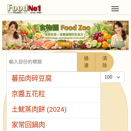
輸入部份的標題
過
清
濾
除
每頁顯示條數
蕃茄肉碎豆腐
京醬五花粒
土魷蒸肉餅 (2024)
家常回鍋肉