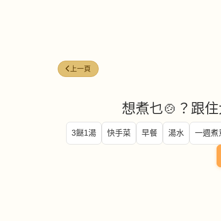
上一篇文章: 今日煮意 ( #45 )
上一頁
想煮乜🍲？跟住
3餸1湯
快手菜
早餐
湯水
一週煮