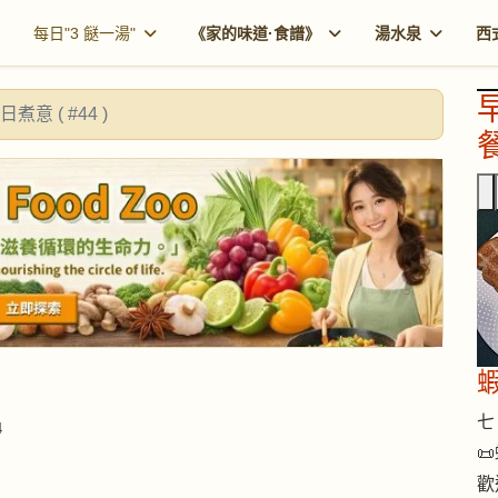
每日"3 餸一湯"
《家的味道·食譜》
湯水泉
西
日煮意 ( #44 )
餐
七 
4

歡