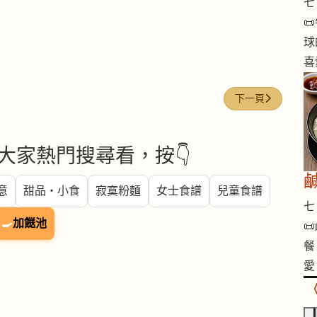
七 

球
喜
下一篇文章: 今日煮意 
下一頁
大家熱門搜尋看，按👇
意
甜品・小食
寂寞粉麵
女士食譜
兒童食譜
七 
🍳
加餸池

餐
愛