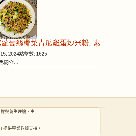
紫蘿蔔絲椰菜青瓜雞蛋炒米粉, 素
15, 2024
點擊數: 1625
色簡介…
指標與養生理論，由
 年) 提供專業數據支持。