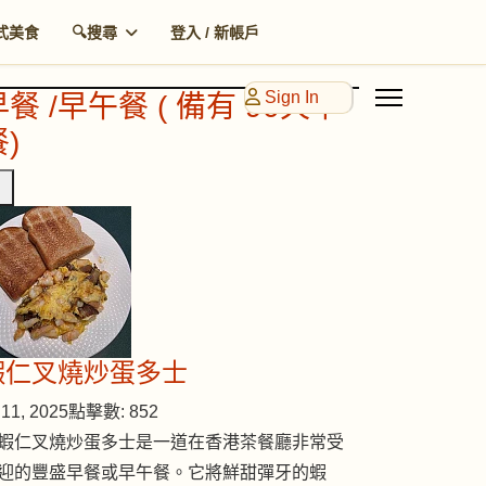
式美食
🔍搜尋
登入 / 新帳戶
Sign In
早餐 /早午餐 ( 備有 90天早
)
蝦仁叉燒炒蛋多士
11, 2025
點擊數: 852
蝦仁叉燒炒蛋多士是一道在香港茶餐廳非常受
迎的豐盛早餐或早午餐。它將鮮甜彈牙的蝦