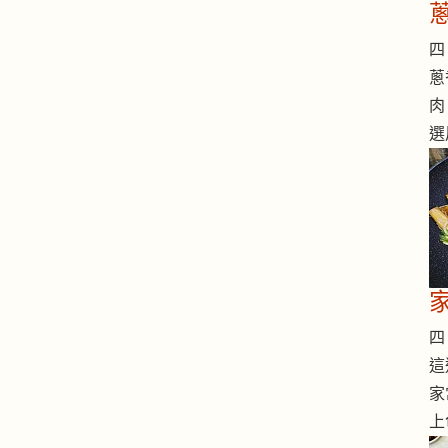
四 
蔥
肉
選
四 
這
家
上