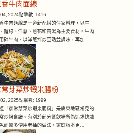
蔥香牛肉面線
04, 2024
點擊數: 1416
香牛肉麵線是一道新配搭的住家料理，以牛
、麵線、洋蔥、蔥花和高湯為主要食材。牛肉
用碎牛肉，以洋蔥拌炒至熟並調味，再加…
家常芽菜炒蝦米腸粉
02, 2025
點擊數: 1999
道「家常芽菜炒蝦米腸粉」是廣東地區常見的
常炒粉食譜。有別於部分餐飲場所為追求快速
色而較多使用老抽的做法，家庭版本更…