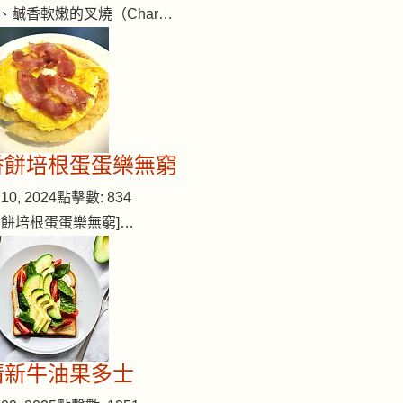
、鹹香軟嫩的叉燒（Char…
香餅培根蛋蛋樂無窮
10, 2024
點擊數: 834
香餅培根蛋蛋樂無窮]…
清新牛油果多士