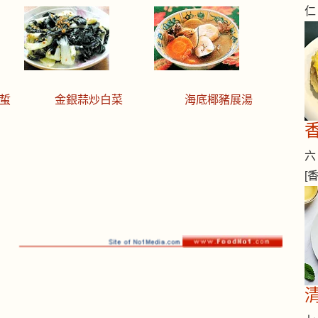
仁
蜇
金銀蒜炒白菜
海底椰豬展湯
六 
[