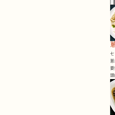
七 
蔥
要
頭