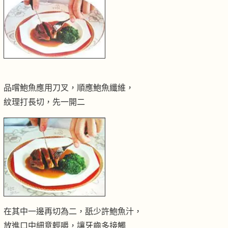
品嚐鮑魚應用刀叉，順應鮑魚纖維，
紋理打長切，先一開二
在其中一邊再切為二，舐少許鮑魚汁，
放進口中細意輕嚼，讓牙齒多接觸