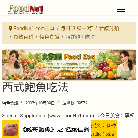
FoodNo1.com主頁
每日"3 餸一湯"
食譜分類
食物百科
特色食譜
西式鮑魚吃法
西式鮑魚吃法
特色食譜
2007年10月09日
點擊數: 39572
Specail Supplement (
www.FoodNo1.com
) 『今日美食』專輯
撰文：食神
示範：威哥