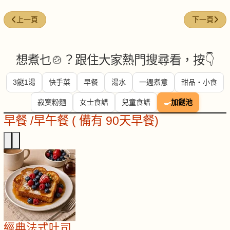
上一篇文章: 鮑參翅肚-參考圖解
下一篇文章:
上一頁
下一頁
想煮乜🍲？跟住大家熱門搜尋看，按👇
3餸1湯
快手菜
早餐
湯水
一週煮意
甜品・小食
寂寞粉麵
女士食譜
兒童食譜
🍳
加餸池
早餐 /早午餐 ( 備有 90天早餐)
經典法式吐司