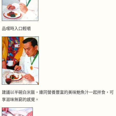
品嚐時入口輕嚼
建議以半碗白米飯，連同營養豐富的美味鮑魚汁一起拌食，可
享滋味無窮的感覺。