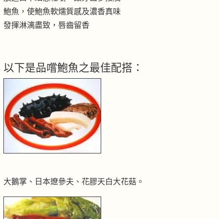
鮑魚，使鮑魚軟燸質感及濃香真味
發揮淋漓盡致，唇齒留香
以下是品嚐鮑魚之最佳配搭：
大鵝掌、日本遼參夫、花膠天白大花菇。