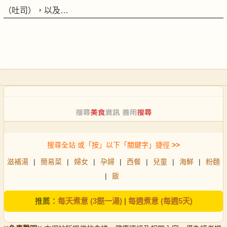
（吐司），以及…
搜尋全站 或「按」以下「關鍵字」捷徑
>>
滋補湯
|
簡易菜
|
婦女
|
孕婦
|
西餐
|
兒童
|
海鮮
|
粉麵
|
飯
推薦：
每天煮意 (3餸一湯)
|
每週煮意 (每週5天)