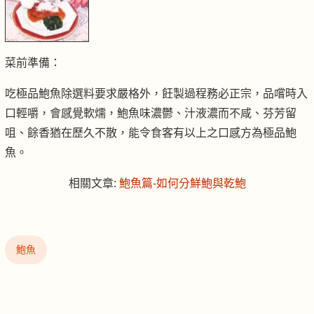
菜前準備：
吃極品鮑魚除選料要求嚴格外，飪製過程務必正宗，品嚐時入
口輕嚼，會感覺軟燸，鮑魚味濃鬱、汁液濃而不咸、芬芳留
咀、餘香猶在歷久不散，能令食客有以上之口感方為極品鮑
魚。
相關文章
:
鮑魚篇
-
如何分鮮鮑與乾鮑
鮑魚