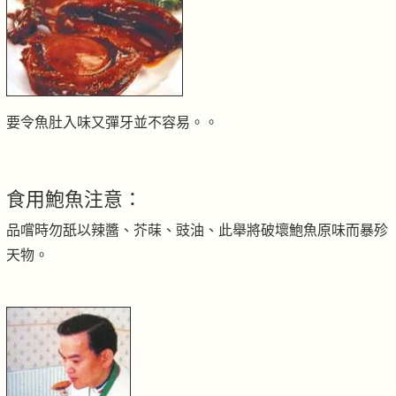
要令魚肚入味又彈牙並不容易。。
食用鮑魚注意：
品嚐時勿舐以辣醬、芥菋、豉油、此舉將破壞鮑魚原味而暴殄
天物。