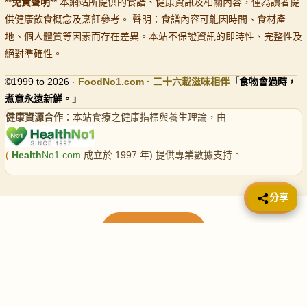
**
免責聲明
** 本網站所提供的食譜、健康資訊及相關內容，僅為讀者提
供健康飲食概念及烹飪參考。 聲明：食譜內容可能因時間、食材產
地、個人體質等因素而存在差異。本站不保證資訊的即時性、完整性及
絕對準確性。
©1999 to 2026 ·
FoodNo1
.com · 二十六載滋味相伴
「食物會過時，
煮意永遠新鮮。」
健康資源合作
：本站食療之健康指標與養生理論，由
(
Health
No1.com
成立於 1997 年) 提供專業數據支持。
📤 分享
分享
載入更多食譜
請使用下方頁數繼續瀏覽更多食譜