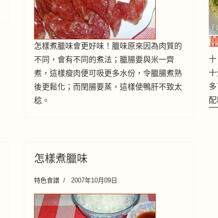
怎樣煮臘味會更好味！臘味原來因為肉質的
十 
不同，會有不同的煮法；臘腸要與米一齊
十
煮，這樣瘦肉便可吸更多水份，令臘腸煮熟
多
後更鬆化；而閏腸要蒸，這樣使鴨肝不致太
配
稔。
怎樣煮臘味
特色食譜
2007年10月09日