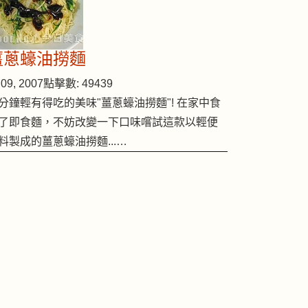
薑蔥蠔油撈麵
09, 2007
點擊數: 49439
分鐘輕有得吃的美味"薑蔥蠔油撈麵"! 在家中食
了即食麵，不妨改變一下口味嚐試這款以輕便
料製成的薑蔥蠔油撈麵...…