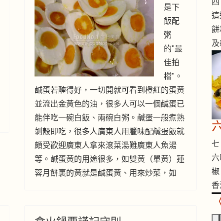
四 
是下
這
飯配
餅
粥
及
的"最
佳拍
檔"。
鹹蛋若醃得好，一切開就可看到橙紅的蛋黃
並流出金黃色的油，很多人可以一個鹹蛋已
能伴吃一碗白飯、兩碗白粥。鹹蛋一般煮熟
剝殼即吃，很多人廣東人用臘味配鹹蛋飯就
七 
頗受歡迎廣東人拿來滾菜湯難廣東人魚湯
六
等。鹹蛋黃的用途很多，如雙黃（單黃）蓮
椒
蓉月餅裏的黃就是鹹蛋黃、用來炒菜，如
香