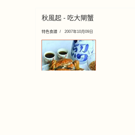
秋風起 - 吃大閘蟹
特色食譜
2007年10月09日
洋澄湖大閘蟹 怎 樣 分 雌 雄 ？九 雌 十 雄
， 就 是 說 九 月 揀 雌 蟹 ， 這 段 時 間 當
造 ， 會 較 雄 蟹 肥 美 ； 十 月 則 要 揀 雄