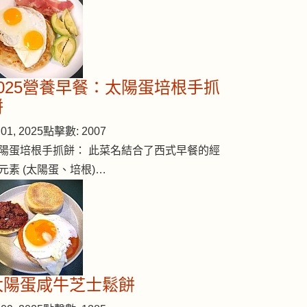
2025營養早餐：太陽蛋培根手抓
餅
01, 2025
點擊數: 2007
陽蛋培根手抓餅： 此菜名結合了西式早餐的經
元素 (太陽蛋、培根)…
太陽蛋咸牛芝士鬆餅