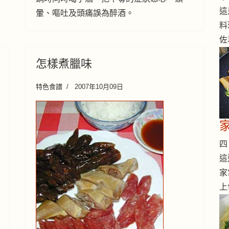
這
暈、嘔吐及頭痛誤為醉酒。
料
佐
怎樣煮臘味
特色食譜
2007年10月09日
四 
這
家
上