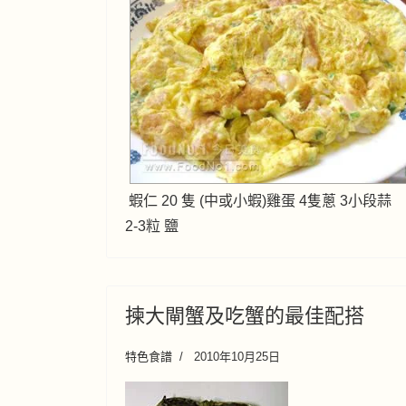
蝦仁 20 隻 (中或小蝦)雞蛋 4隻蔥 3小段蒜
2-3粒 鹽
揀大閘蟹及吃蟹的最佳配搭
特色食譜
2010年10月25日