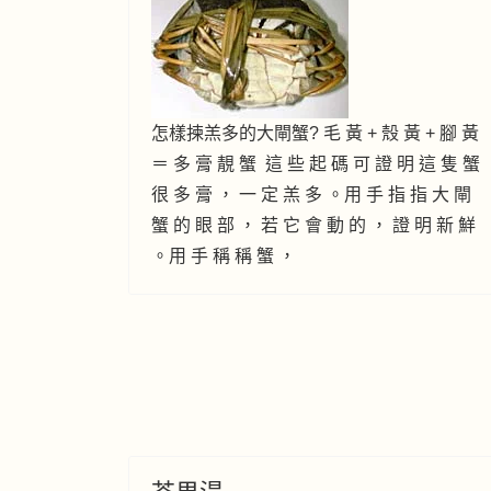
怎樣揀羔多的大閘蟹? 毛 黃 + 殼 黃 + 腳 黃
＝ 多 膏 靚 蟹 這 些 起 碼 可 證 明 這 隻 蟹
很 多 膏 ， 一 定 羔 多 。用 手 指 指 大 閘
蟹 的 眼 部 ， 若 它 會 動 的 ， 證 明 新 鮮
。用 手 稱 稱 蟹 ，