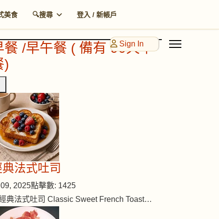
式美食
🔍搜尋
登入 / 新帳戶
Sign In
早餐 /早午餐 ( 備有 90天早
)
經典法式吐司
09, 2025
點擊數: 1425
經典法式吐司 Classic Sweet French Toast…