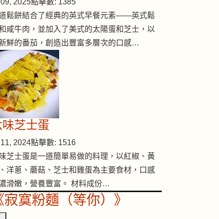
09, 2025
點擊數: 1385
道鬆餅結合了經典的英式早餐元素——英式鬆
和咸牛肉，並加入了美式的太陽蛋和芝士，以
新鮮的番茄，創造出豐富多層次的口感…
六味芝士蛋
11, 2024
點擊數: 1516
味芝士蛋是一道簡單易做的料理，以紅椒、黃
、洋蔥、蘑菇、芝士和雞蛋為主要食材，口感
濃滑嫩，營養豐富。 材料成份…
《寂寞粉麵（等你）》