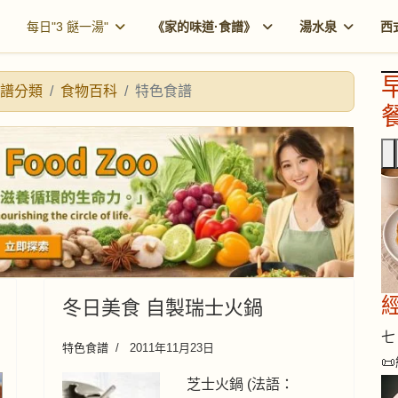
每日"3 餸一湯"
《家的味道·食譜》
湯水泉
西
譜分類
食物百科
特色食譜
餐
冬日美食 自製瑞士火鍋
七 
特色食譜
2011年11月23日
📜
芝士火鍋 (法語：