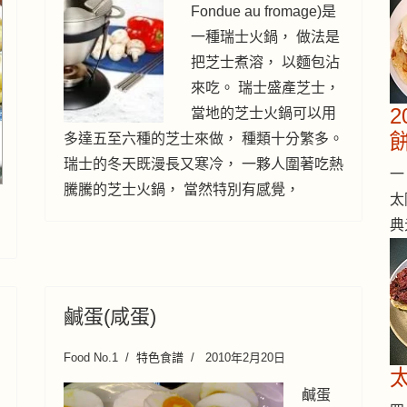
Fondue au fromage)是
一種瑞士火鍋， 做法是
把芝士煮溶， 以麵包沾
來吃。 瑞士盛產芝士，
當地的芝士火鍋可以用
多達五至六種的芝士來做， 種類十分繁多。
瑞士的冬天既漫長又寒冷， 一夥人圍著吃熱
一 
騰騰的芝士火鍋， 當然特別有感覺，
太
典
鹹蛋(咸蛋)
Food No.1
特色食譜
2010年2月20日
鹹蛋