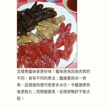
怎樣煮臘味會更好味！臘味原來因為肉質的
不同，會有不同的煮法；臘腸要與米一齊
煮，這樣瘦肉便可吸更多水份，令臘腸煮熟
後更鬆化；而閏腸要蒸，這樣使鴨肝不致太
稔。