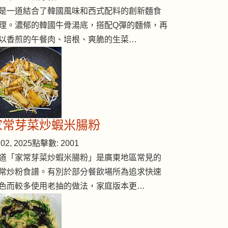
是一道結合了韓國風味和西式配料的創新麵食
理。濃郁的韓國牛骨湯底，搭配Q彈的麵條，再
以香煎的午餐肉、培根、爽脆的生菜…
家常芽菜炒蝦米腸粉
02, 2025
點擊數: 2001
道「家常芽菜炒蝦米腸粉」是廣東地區常見的
常炒粉食譜。有別於部分餐飲場所為追求快速
色而較多使用老抽的做法，家庭版本更…