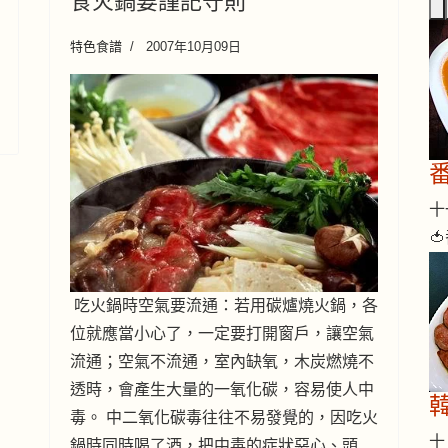
食火鍋要謹記守則
特色食譜
2007年10月09日
十一

吃火鍋時空氣要流通：若用碳爐燒火鍋，各
位就應當小心了，一定要打開窗戶，讓空氣
流通；空氣不流通，室內缺氧，木炭燃燒不
透時，會產生大量的一氧化碳，容易使人中
毒。 中二氧化碳毒往往不易發覺的，因吃火
十 
鍋時同時喝了酒，把中毒的症狀惡心、頭