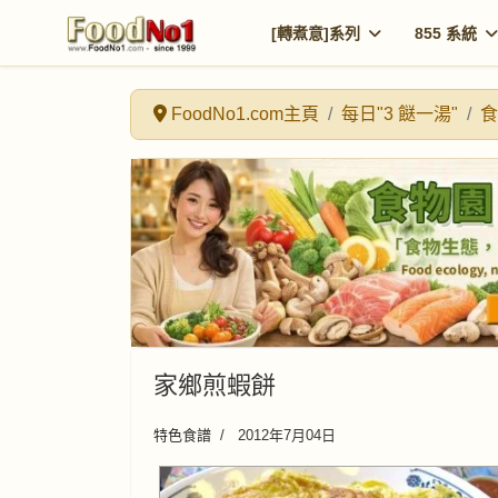
[轉煮意]系列
855 系統
FoodNo1.com主頁
每日"3 餸一湯"
食
家鄉煎蝦餅
特色食譜
2012年7月04日