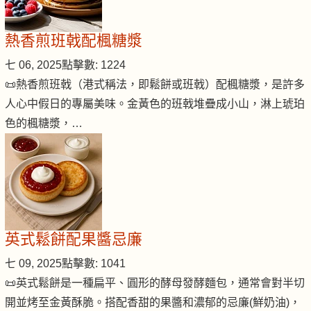
熱香煎班戟配楓糖漿
七 06, 2025
點擊數: 1224
📜熱香煎班戟（港式稱法，即鬆餅或班戟）配楓糖漿，是許多
人心中假日的專屬美味。金黃色的班戟堆疊成小山，淋上琥珀
色的楓糖漿，…
英式鬆餅配果醬忌廉
七 09, 2025
點擊數: 1041
📜英式鬆餅是一種扁平、圓形的酵母發酵麵包，通常會對半切
開並烤至金黃酥脆。搭配香甜的果醬和濃郁的忌廉(鮮奶油)，