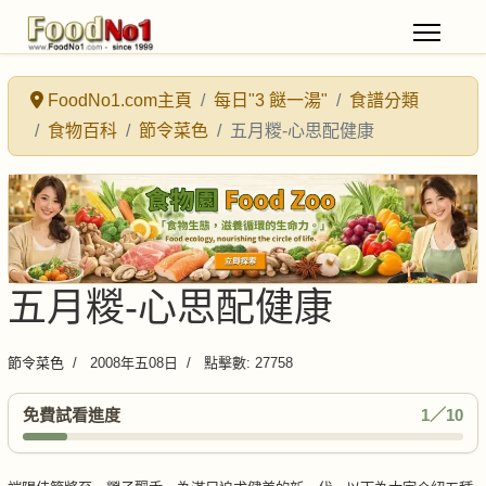
FoodNo1.com主頁
每日"3 餸一湯"
食譜分類
食物百科
節令菜色
五月糉-心思配健康
五月糉-心思配健康
節令菜色
2008年五08日
點擊數: 27758
免費試看進度
1／10