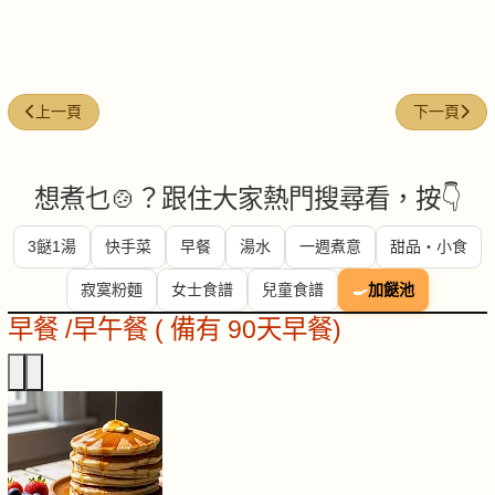
上一篇文章: 中秋月餅淺嚐更健康
下一篇文章:
上一頁
下一頁
想煮乜🍲？跟住大家熱門搜尋看，按👇
3餸1湯
快手菜
早餐
湯水
一週煮意
甜品・小食
寂寞粉麵
女士食譜
兒童食譜
🍳
加餸池
早餐 /早午餐 ( 備有 90天早餐)