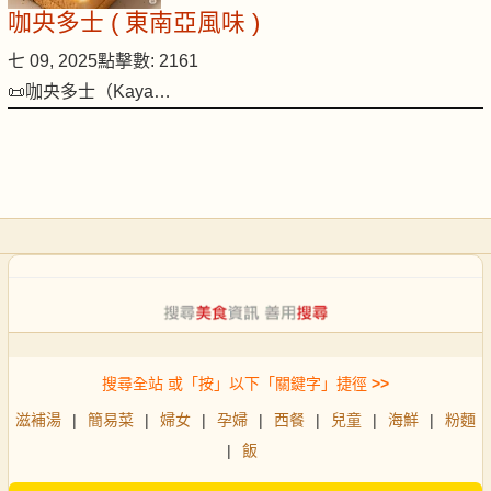
咖央多士 ( 東南亞風味 )
七 09, 2025
點擊數: 2161
📜咖央多士（Kaya…
搜尋全站 或「按」以下「關鍵字」捷徑
>>
滋補湯
|
簡易菜
|
婦女
|
孕婦
|
西餐
|
兒童
|
海鮮
|
粉麵
|
飯