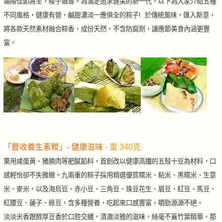
端陽佳節將至，糉子飄香。為滿足追求健美的新一代，以下為大家介紹五種
不同風格，健康有營，鹹甜濃淡一應俱全的粽子! 於傳統風味，匯入新意，
將各款天然素材融合粽香，成份天然，不含防腐劑，讓應節美食內涵更豐
富。
「豐收養生素糉」- 健康滋味
- 重 340克
棄用咸蛋黃、豬腩肉等肥膩餡料，首創改以健康高纖的五殼十豆為材料，口
感輕怡卻不失雅緻。九兩重的粽子採用精選優質糯米、粘米、黑糯米、生意
米、麥米，以及海烏豆、赤小豆、三角豆、珠豆花生、眉豆、紅豆、馬豆、
紅腰豆、蓮子、綠豆，含多種營養，吃起來口感豐富，嚼勁源源不絕。
淡淡米香跟醇厚豆香於口腔交纏，清澈淡雅的滋味，絲毫不蓋竹葉精華，那