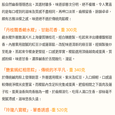
股自然幽香隱隱透出。其選材雖多，味道卻層次分明、絕不複雜，令人驚喜
的是每口嚐到的滋味及質感不盡相同，再呷口淡茶，齒頰留香，餘韻卓卓，
頗有古雅淡樸之感，味道絕不遜於傳統肉餡糉﹗
「丹桂飄香鹼水糉」- 甘飴花香
- 重 300克
鹼水糉外層散滿片片上海優質糖桂花，經白糖脆製，吃起來滲出縷縷馥郁甜
香，內層棄用甜膩的紅豆沙或蓮蓉餡，改配味道清新的綠豆蓉，經焗製後炒
至乾身，蒸起來令糉身更堅挺，口感更厚實。糉餡選用頂級越南咸蛋黃，質
感粉綿，味道甘香，濃厚鹹香於舌間融化、漫延。
「艷紫嫣紅相思粽」- 傳統的不平凡
- 重 340克
於傳統鹹肉粽上發揮創意，外層選用糯米、紫米及紅豆，入口綿軔，口感遠
較傳統淨糯米皮豐富。而糉餡內含足料完隻咸蛋黃、肥瘦相間之下面肉及蓮
子粒，蛋黃油香與肉香融為一體，於齒頰溶化，吃得人滿口生香，卻絲毫不
覺膩滯感，滋味悠長久遠﹗
「玲瓏八寶糉」- 葷香誘惑 -
重 520克