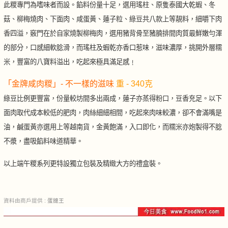
此糉專門為嗜味者而設。餡料份量十足，選用瑤柱、原隻泰國大乾蝦、冬
菇、柳梅燒肉、下面肉、咸蛋黃、蓮子粒、綠豆共八款上等靚料，細嚼下肉
香四溢，竅門在於自家燒製柳梅肉，選用豬背骨至豬腩排間肉質最鮮嫩勻渾
的部分，口感細軟腍滑，而瑤柱及蝦乾亦香口惹味，滋味濃厚，挑開外層糯
米，豐富的八寶料溢出，吃起來極具滿足感﹗
「金牌咸肉糉」- 不一樣的滋味
重 - 340克
綠豆比例更豐富，份量較坊間多出兩成，蓮子亦蒸得粉口，豆香充足。以下
面肉取代成本較低的肥肉，肉絲細細相間，吃起來肉味較濃，卻不會滿嘴是
油，鹹蛋黃亦選用上等越南貨，金黃飽滿，入口即化，而糯米亦炮製得不腍
不漿，盡吸餡料味道精華。
以上端午糉系列更特設獨立包裝及精緻大方的禮盒裝。
資料由商戶提供 :
蛋撻王