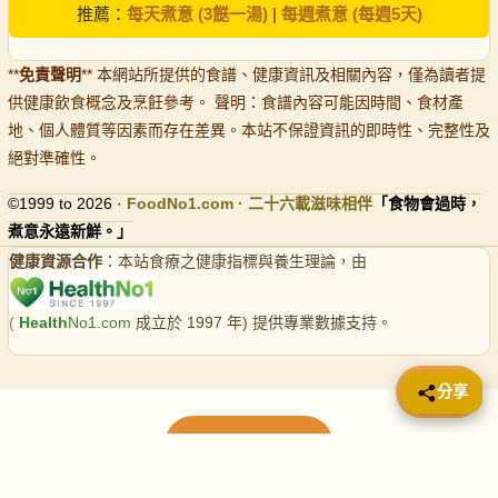
推薦：
每天煮意 (3餸一湯)
|
每週煮意 (每週5天)
**
免責聲明
** 本網站所提供的食譜、健康資訊及相關內容，僅為讀者提
供健康飲食概念及烹飪參考。 聲明：食譜內容可能因時間、食材產
地、個人體質等因素而存在差異。本站不保證資訊的即時性、完整性及
絕對準確性。
©1999 to 2026 ·
FoodNo1
.com · 二十六載滋味相伴
「食物會過時，
煮意永遠新鮮。」
健康資源合作
：本站食療之健康指標與養生理論，由
(
Health
No1.com
成立於 1997 年) 提供專業數據支持。
📤 分享
分享
載入更多食譜