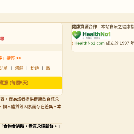
健康資源合作
：本站食療之健康
(
Health
No1.com
成立於 1997
字」捷徑
>>
兒童
|
海鮮
|
粉麵
|
飯
煮意 (每週5天)
內容，僅為讀者提供健康飲食概念
、個人體質等因素而存在差異。本
「食物會過時，煮意永遠新鮮。」