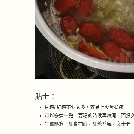
貼士：
片糖/ 紅糖不要太多，容易上火及惹痰
可以多煮一點，要喝的時候再燒開，而燘
生薑驅寒，紅棗補血，紅糖益氣，女士們