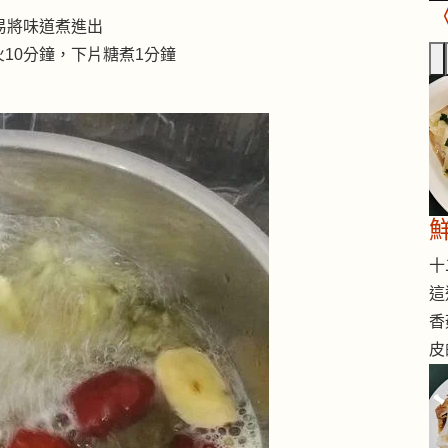
易將味道煮進出
10分鐘，下片糖煮1分鐘
十二
這
香
皮