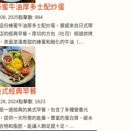
蜂蜜牛油厚多士配炒蛋
08, 2025
點擊數: 984
這份蜂蜜牛油厚多士配炒蛋，靈感來自日式喫
店的經典早餐。厚切的方包（吐司）經過烘烤
，表面塗滿香甜的蜂蜜和融化的牛油（…
美式經典早餐
28, 2024
點擊數: 1623
是一道經典的美式早餐，包含了多種營養元
，提供一天所需的能量。豐富的蛋白質、碳水
合物和脂肪，能讓人飽足感十足。…