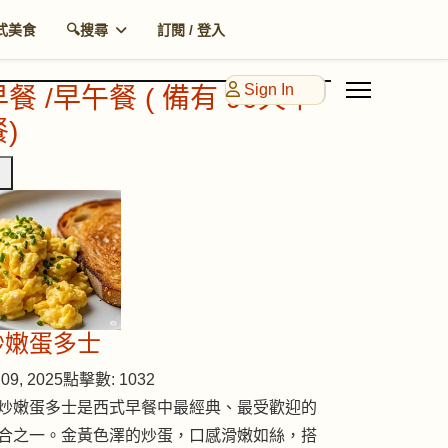
式美食
🔍搜尋
訂閱 / 登入
Sign In
早餐 /早午餐 ( 備有 90天早
)
炒嫩蛋多士
09, 2025
點擊數: 1032
炒嫩蛋多士是西式早餐中最經典、最受歡迎的
合之一。金黃色澤的炒蛋，口感滑嫩如絲，搭