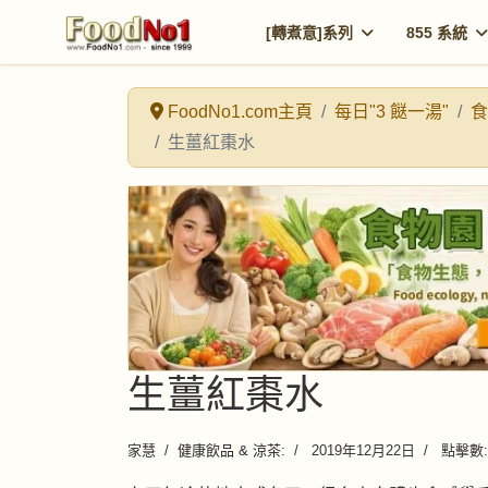
[轉煮意]系列
855 系統
FoodNo1.com主頁
每日"3 餸一湯"
食
生薑紅棗水
生薑紅棗水
家慧
健康飲品 & 涼茶:
2019年12月22日
點擊數: 