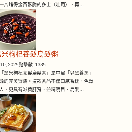
一片烤得金黃酥脆的多士（吐司），再…
黑米枸杞養髮烏髮粥
10, 2025
點擊數: 1335
「黑米枸杞養髮烏髮粥」是中醫「以黑養黑」
論的完美實踐。這款粥品不僅口感香糯、色澤
人，更具有滋養肝腎、益精明目、烏髮…