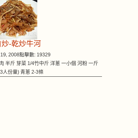
自炒-乾炒牛河
19, 2008
點擊數: 19329
-自製豆漿
肉 半斤 芽菜 1/4竹中斤 洋蔥 一小個 河粉 一斤
2-3人份量) 青蔥 2-3條