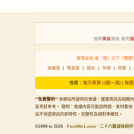
搜尋全站 或「按」以下「關鍵
滋補湯
|
簡易菜
|
婦女
|
孕婦
|
西餐
|
推薦：
每天煮意 (3餸一湯)
|
每週
**
免責聲明
** 本網站所提供的食譜、健康資訊及相關
及烹飪參考。 聲明：食譜內容可能因時間、食材產地
站不保證資訊的即時性、完整性及絕對準確性。
©1999 to 2026 ·
FoodNo1
.com · 二十六載滋味相伴