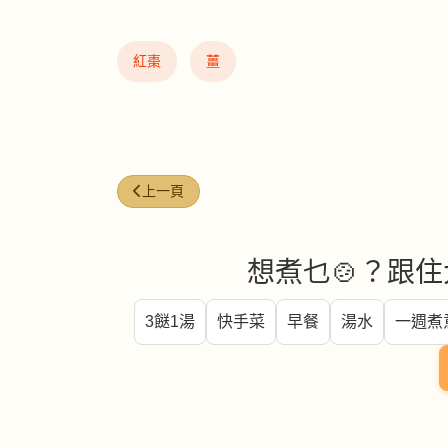
紅棗
薑
上一篇文章: 雪梨無花果水
上一頁
想煮乜🍲？跟住
3餸1湯
快手菜
早餐
湯水
一週煮