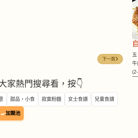
五 
下一篇文章: 豆漿
下一頁
牛
(
大家熱門搜尋看，按👇
意
甜品・小食
寂寞粉麵
女士食譜
兒童食譜
🍳
加餸池