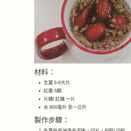
材料：
生薑 6-8大片
紅棗 5顆,
片糖/ 紅糖 一片
水 800毫升 至一公升
製作步驟：
生薑外皮沖洗去泥後，切片，剁碎/ 切粒