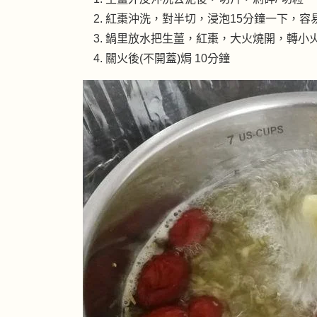
紅棗沖洗，對半切，浸泡15分鐘一下，容
鍋里放水把生薑，紅棗，大火燒開，轉小火
關火後(不開蓋)焗 10分鐘