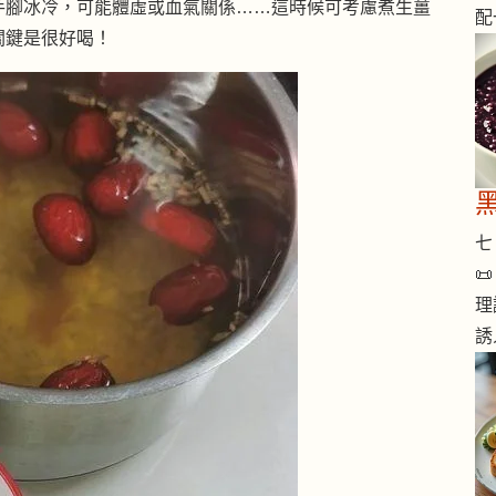
手腳冰冷，可能體虛或血氣關係……這時候可考慮煮生薑
配
關鍵是很好喝！
七 

理
誘