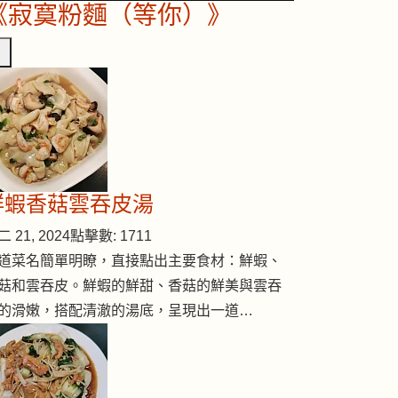
《寂寞粉麵（等你）》
鮮蝦香菇雲吞皮湯
 21, 2024
點擊數: 1711
道菜名簡單明瞭，直接點出主要食材：鮮蝦、
菇和雲吞皮。鮮蝦的鮮甜、香菇的鮮美與雲吞
的滑嫩，搭配清澈的湯底，呈現出一道…