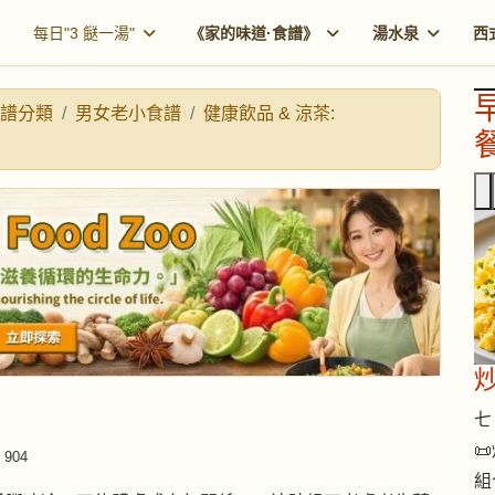
每日"3 餸一湯"
《家的味道·食譜》
湯水泉
西
譜分類
男女老小食譜
健康飲品 & 涼茶:
餐
七 

904
組