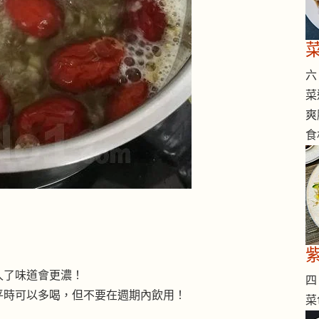
六 
菜
爽
食
久了味道會更濃！
四 
平時可以多喝，但不要在週期內飲用！
菜