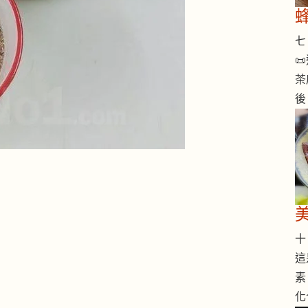
七 

茶
後
十 
這
素
化