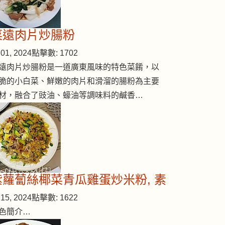
菜遠肉片炒腸粉
01, 2024
點擊數: 1702
遠肉片炒腸粉是一道廣東風味的特色菜餚，以
脆的小白菜、鮮嫩的肉片和滑溜的腸粉為主要
材，融合了豉油、蠔油等調味料的鹹香…
紫蘿蔔絲椰菜青瓜雞蛋炒米粉, 素
15, 2024
點擊數: 1622
色簡介…