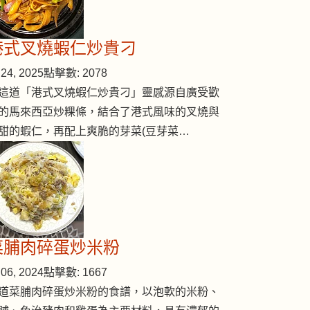
港式叉燒蝦仁炒貴刁
24, 2025
點擊數: 2078
這道「港式叉燒蝦仁炒貴刁」靈感源自廣受歡
的馬來西亞炒粿條，結合了港式風味的叉燒與
甜的蝦仁，再配上爽脆的芽菜(豆芽菜…
菜脯肉碎蛋炒米粉
06, 2024
點擊數: 1667
道菜脯肉碎蛋炒米粉的食譜，以泡軟的米粉、