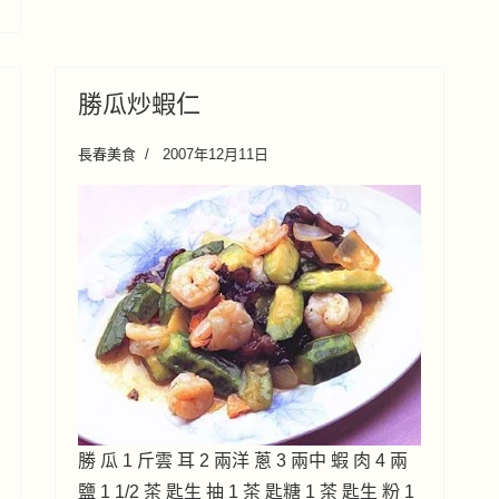
勝瓜炒蝦仁
長春美食
2007年12月11日
勝 瓜 1 斤雲 耳 2 兩洋 蔥 3 兩中 蝦 肉 4 兩
鹽 1 1/2 茶 匙生 抽 1 茶 匙糖 1 茶 匙生 粉 1