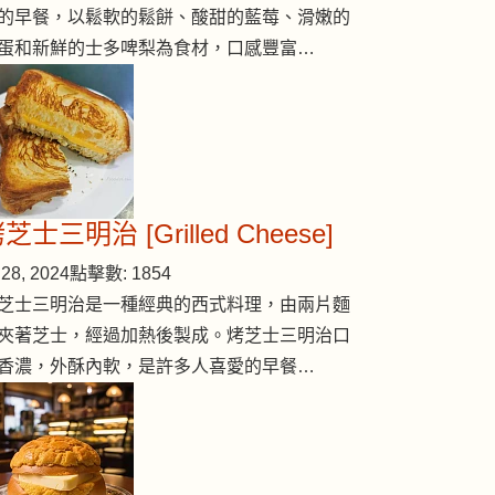
的早餐，以鬆軟的鬆餅、酸甜的藍莓、滑嫩的
蛋和新鮮的士多啤梨為食材，口感豐富…
芝士三明治 [Grilled Cheese]
28, 2024
點擊數: 1854
芝士三明治是一種經典的西式料理，由兩片麵
夾著芝士，經過加熱後製成。烤芝士三明治口
香濃，外酥內軟，是許多人喜愛的早餐…