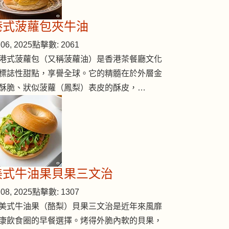
港式菠蘿包夾牛油
06, 2025
點擊數: 2061
港式菠蘿包（又稱菠蘿油）是香港茶餐廳文化
標誌性甜點，享譽全球。它的精髓在於外層金
酥脆、狀似菠蘿（鳳梨）表皮的酥皮，…
美式牛油果貝果三文治
08, 2025
點擊數: 1307
美式牛油果（酪梨）貝果三文治是近年來風靡
康飲食圈的早餐選擇。烤得外脆內軟的貝果，