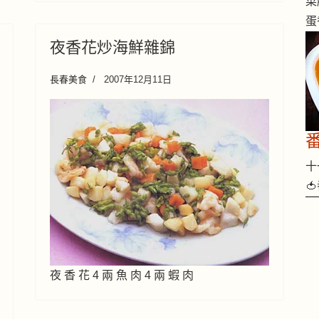
菜
蛋
夜香花炒海鮮雜錦
長春美食
2007年12月11日
十一

夜 香 花 4 兩 魚 肉 4 兩 蝦 肉