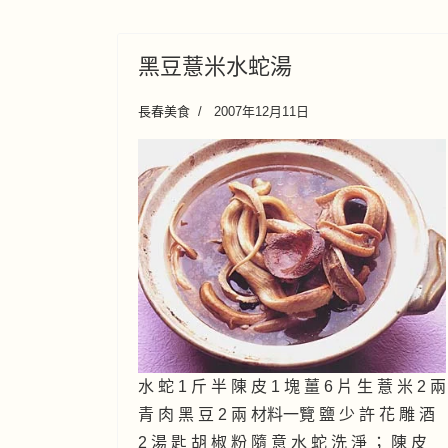
黑豆薏米水蛇湯
長春美食
2007年12月11日
水 蛇 1 斤 半 陳 皮 1 塊 薑 6 片 生 薏 米 2 兩
青 肉 黑 豆 2 兩 材料一覽 鹽 少 許 花 雕 酒
2 湯 匙 胡 椒 粉 隨 意 水 蛇 洗 淨 ； 陳 皮