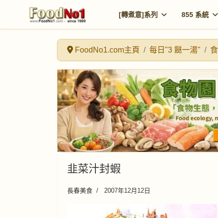
[轉煮意]系列
855 系統
FoodNo1.com主頁
每日"3 餸一湯"
食
韭菜汁封蝦
長春美食
2007年12月12日