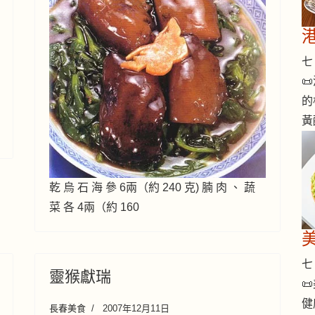
七 

的
黃
乾 烏 石 海 參 6兩（約 240 克) 腩 肉 、 蔬
菜 各 4兩（約 160
七 
靈猴獻瑞

健
長春美食
2007年12月11日