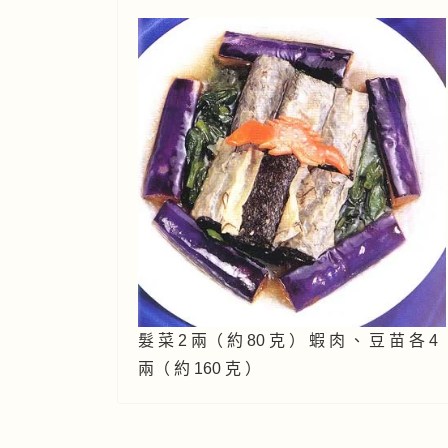
髮 菜 2 兩（ 約 80 克 ） 蝦 肉 、 豆 苗 各 4
兩（ 約 160 克 ）