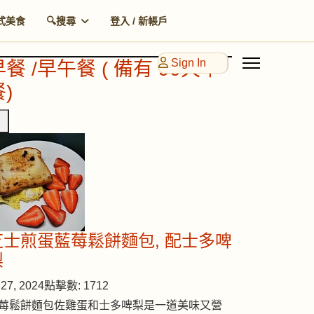
式美食
🔍搜尋
登入 / 新帳戶
Sign In
早餐 /早午餐 ( 備有 90天早
)
芝士煎蛋藍莓鬆餅麵包, 配士多啤
梨
27, 2024
點擊數: 1712
莓鬆餅麵包佐雞蛋和士多啤梨是一道美味又營