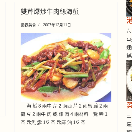
雙芹爆炒牛肉絲海蜇
長春美食
2007年12月11日
六 

迎
鮮
海 蜇 8 兩中 芹 2 兩西 芹 2 兩馬 蹄 2 兩
荷 豆 2 兩牛 肉 或 雞 肉 4 兩材料一覽 鹽 1
三 
茶 匙魚 露 1/2 茶 匙麻 油 1/2 茶
這