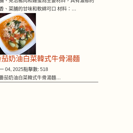
脯、免治豬肉和雞蛋為主要材料，具有濃郁的
香、菜脯的甘味和軟綿可口 材料：…
番茄奶油白菜韓式牛骨湯麵
 04, 2025
點擊數: 518
番茄奶油白菜韓式牛骨湯麵…