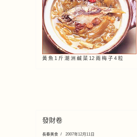
黃 魚 1 斤 潮 洲 鹹 菜 12 兩 梅 子 4 粒
發財卷
長春美食
2007年12月11日