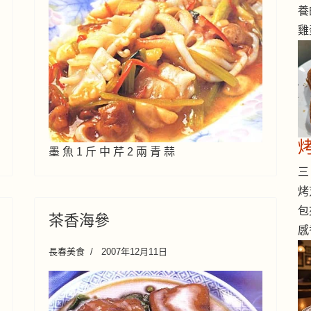
養
雞
烤
墨 魚 1 斤 中 芹 2 兩 青 蒜
三 
烤
包
茶香海參
感
長春美食
2007年12月11日