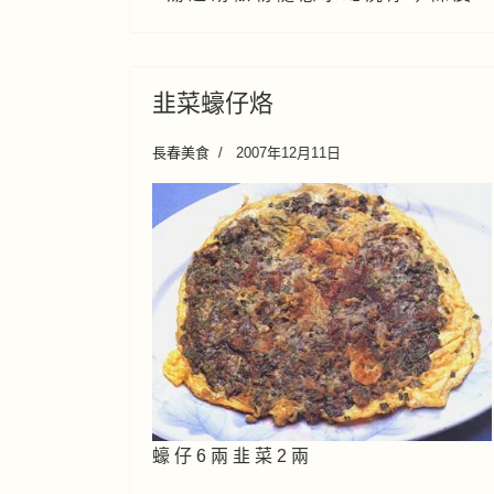
韭菜蠔仔烙
長春美食
2007年12月11日
蠔 仔 6 兩 韭 菜 2 兩