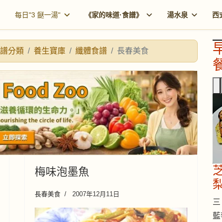
每日"3 餸一湯"
《家的味道·食譜》
湯水泉
西
譜分類
養生寶庫
纖體食譜
長春美食
餐
梅味泡墨魚
長春美食
2007年12月11日
三 
藍