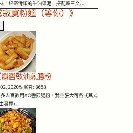
抹上綿密滑順的牛油果泥，搭配煙三文…
《寂寞粉麵（等你）》
豆瓣醬豉油煎腸粉
02, 2020
點擊數: 3658
很多人喜歡用XO醬煎腸粉，我主張大可各式其式
由發揮)…