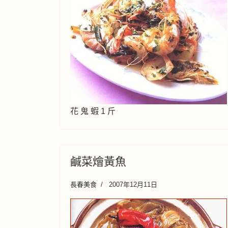
花 鬼 蝦 1 斤
鹹菜燴黃魚
長春美食
2007年12月11日