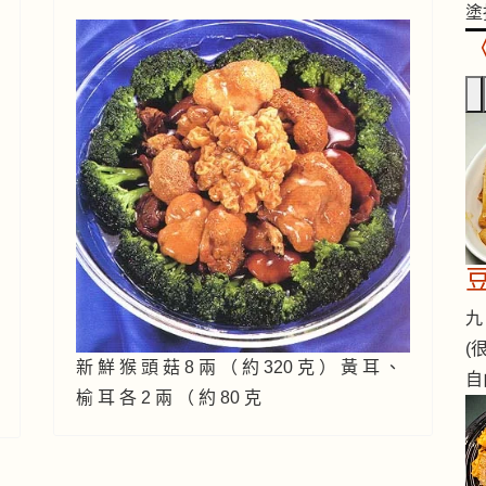
塗
九 
(
新 鮮 猴 頭 菇 8 兩 （ 約 320 克 ） 黃 耳 、
自
榆 耳 各 2 兩 （ 約 80 克