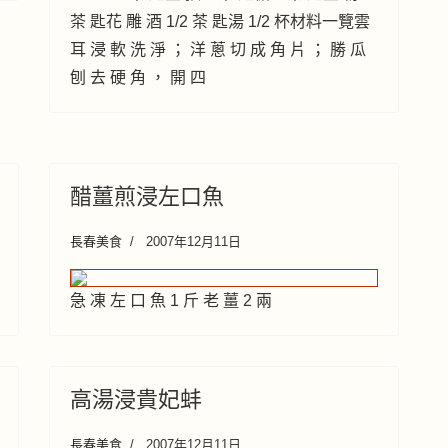
茶 匙花 雕 酒 1/2 茶 匙湯 1/2 杯材料一覽雲
耳 浸 軟 洗 淨 ； 洋 蔥 切 成 角 片 ； 勝 瓜
刨 去 硬 角 ， 開 四
醋薑煎浸左口魚
長春美食
2007年12月11日
急 凍 左 口 魚 1 斤 老 薑 2 兩
高湯浸貴妃蚌
長春美食
2007年12月11日