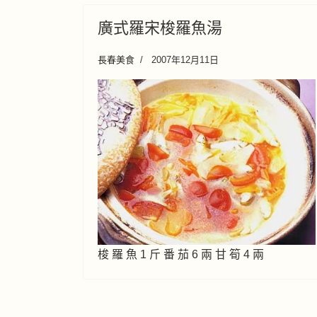
廣式羅宋梭羅魚湯
長春美食
2007年12月11日
梭 羅 魚 1 斤 番 茄 6 兩 甘 筍 4 兩