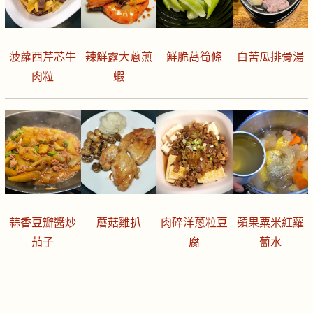
菠蘿西芹芯牛
辣鮮露大蔥煎
鮮脆萵筍條
白苦瓜排骨湯
肉粒
蝦
蒜香豆瓣醬炒
蘑菇雞扒
肉碎洋蔥粒豆
蘋果粟米紅蘿
茄子
腐
蔔水