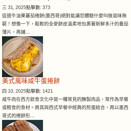
三 31, 2025
點擊數: 373
這道牛油果蕃茄捲餅(墨西哥)絕對能讓您體驗什麼叫做滋味無
窮！想像一下，鬆軟的全麥餅皮溫柔地包裹著新鮮多汁的番茄
薄片，再鋪…
美式風味咸牛蛋捲餅
四 10, 2025
點擊數: 1421
咸牛肉在西方飲食文化中是一種常見的醃製肉品，常作為早餐
或輕食的食材。將其與西式早餐中經典的煎蛋結合，再以墨西
哥式的捲餅形…