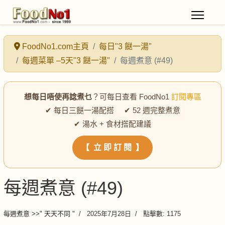
FoodNo1.com主頁
每日"3 餸一湯"
每週菜單 –5天"3 餸一湯"
每週煮意 (#49)
想每日唔使再諗煮乜
？可每日查看 FoodNo1
訂閱專區
✔ 每日三餸一湯配搭 ✔ 52 週完整煮意
✔ 湯水 + 食材搭配建議
【 立 即 訂 閱 】
每週煮意 (#49)
每週煮意 >>" 天天不同 "
2025年7月28日
點擊數: 1175