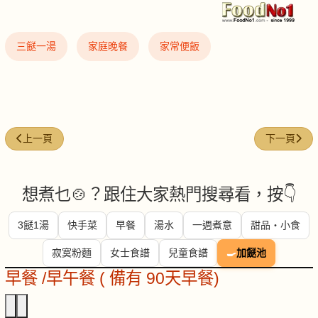
三餸一湯
家庭晚餐
家常便飯
上一篇文章: 每週煮意 (#50)
下一篇文章: 
上一頁
下一頁
想煮乜🍲？跟住大家熱門搜尋看，按👇
3餸1湯
快手菜
早餐
湯水
一週煮意
甜品・小食
寂寞粉麵
女士食譜
兒童食譜
🍳
加餸池
早餐 /早午餐 ( 備有 90天早餐)