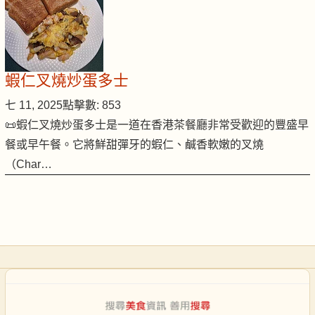
蝦仁叉燒炒蛋多士
七 11, 2025
點擊數: 853
📜蝦仁叉燒炒蛋多士是一道在香港茶餐廳非常受歡迎的豐盛早
餐或早午餐。它將鮮甜彈牙的蝦仁、鹹香軟嫩的叉燒
（Char…