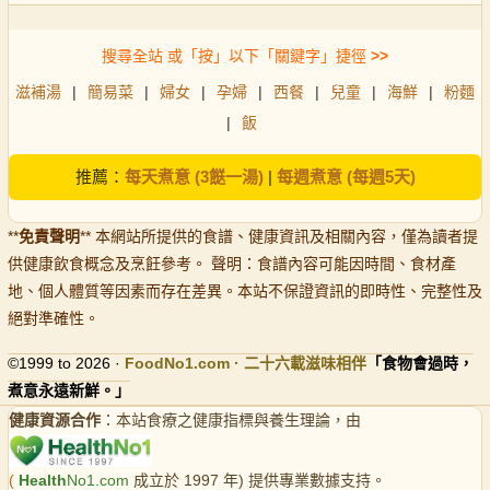
搜尋全站 或「按」以下「關鍵字」捷徑
>>
滋補湯
|
簡易菜
|
婦女
|
孕婦
|
西餐
|
兒童
|
海鮮
|
粉麵
|
飯
推薦：
每天煮意 (3餸一湯)
|
每週煮意 (每週5天)
**
免責聲明
** 本網站所提供的食譜、健康資訊及相關內容，僅為讀者提
供健康飲食概念及烹飪參考。 聲明：食譜內容可能因時間、食材產
地、個人體質等因素而存在差異。本站不保證資訊的即時性、完整性及
絕對準確性。
©1999 to 2026 ·
FoodNo1
.com · 二十六載滋味相伴
「食物會過時，
煮意永遠新鮮。」
健康資源合作
：本站食療之健康指標與養生理論，由
(
Health
No1.com
成立於 1997 年) 提供專業數據支持。