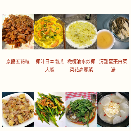
京醬五花粒
椰汁日本南瓜
橄欖油水炒椰
清甜蜜棗白菜
大蝦
菜花高麗菜
湯