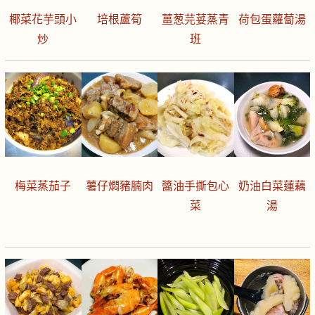
椰菜花芋頭小
培根蘆筍
薑葱芫荽蒸青
荷包蛋蘿蔔湯
炒
班
梅菜蒸茄子
薯仔燜豬腩肉
醬油手撕包心
奶油白菜蓮藕
菜
湯