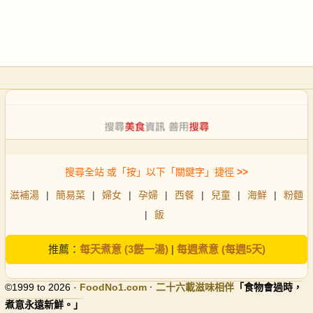
搜尋全站 或「按」以下「關鍵字」捷徑
>>
滋補湯
|
簡易菜
|
婦女
|
孕婦
|
西餐
|
兒童
|
海鮮
|
粉麵
|
飯
推薦：
每天煮意 (3餸一湯)
|
每週煮意 (每週5天)
©1999 to 2026 ·
FoodNo1
.com · 二十六載滋味相伴
「食物會過時，
煮意永遠新鮮。」