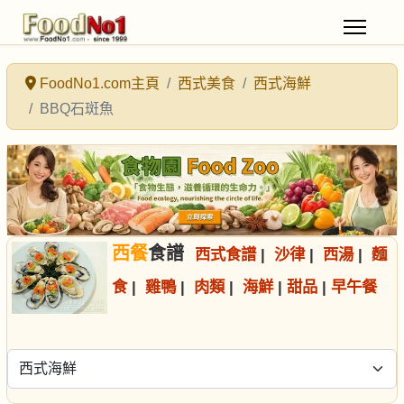
FoodNo1.com主頁
西式美食
西式海鮮
BBQ石斑魚
西餐
食譜
西式食譜
|
沙律
|
西湯
|
麵
食
|
雞鴨
|
肉類
|
海鮮
|
甜品
|
早午餐
選擇食譜分類