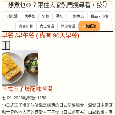
想煮乜🍲？跟住大家熱門搜尋看，按👇
3餸1湯
快手菜
早餐
湯水
一週煮意
甜品・小食
寂寞粉麵
女士食譜
兒童食譜
🍳
加餸池
早餐 /早午餐 ( 備有 90天早餐)
日式玉子燒配味噌湯
七 09, 2025
點擊數: 1158
📜日式玉子燒配味噌湯是經典的日式早餐組合，深受日本家庭
和世界各地人們的喜愛。玉子燒（日式煎蛋卷）口感軟嫩，層