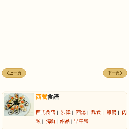
上一篇文章: 炸魚及薯條
下一篇文章:
上一頁
下一頁
西餐
食譜
西式食譜
|
沙律
|
西湯
|
麵食
|
雞鴨
|
肉
類
|
海鮮
|
甜品
|
早午餐