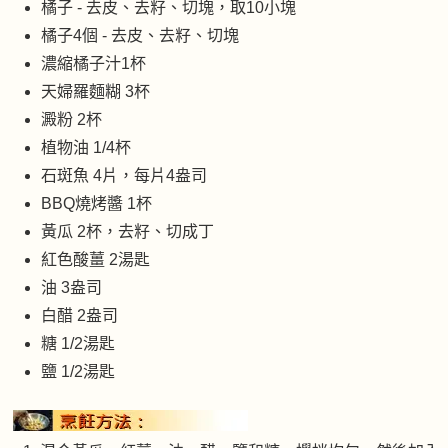
橘子 - 去皮、去籽、切塊，取10小塊
橘子4個 - 去皮、去籽、切塊
濃縮橘子汁1杯
天婦羅麵糊 3杯
澱粉 2杯
植物油 1/4杯
石斑魚 4片，每片4盎司
BBQ燒烤醬 1杯
黃瓜 2杯，去籽、切成丁
紅色酸薑 2湯匙
油 3盎司
白醋 2盎司
糖 1/2湯匙
鹽 1/2湯匙