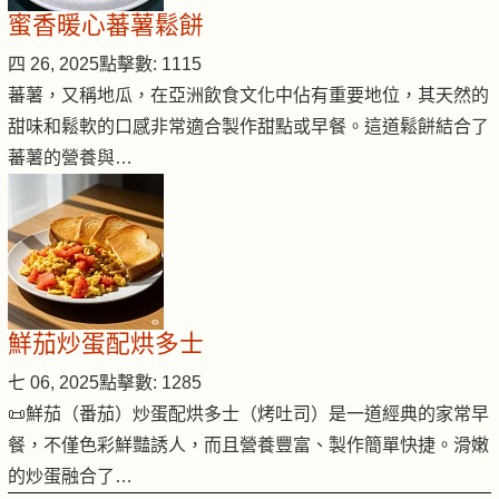
蜜香暖心蕃薯鬆餅
四 26, 2025
點擊數: 1115
蕃薯，又稱地瓜，在亞洲飲食文化中佔有重要地位，其天然的
甜味和鬆軟的口感非常適合製作甜點或早餐。這道鬆餅結合了
蕃薯的營養與…
鮮茄炒蛋配烘多士
七 06, 2025
點擊數: 1285
📜鮮茄（番茄）炒蛋配烘多士（烤吐司）是一道經典的家常早
餐，不僅色彩鮮豔誘人，而且營養豐富、製作簡單快捷。滑嫩
的炒蛋融合了…