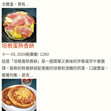
次豐富，帶有…
培根蛋熱香餅
十一 03, 2024
點擊數: 1260
這道「培根蛋熱香餅」是一道簡單又美味的早餐或早午餐選
擇。鬆軟的熱香餅搭配香脆的培根和滑嫩的煎蛋，口感豐富，
營養均衡，是充…