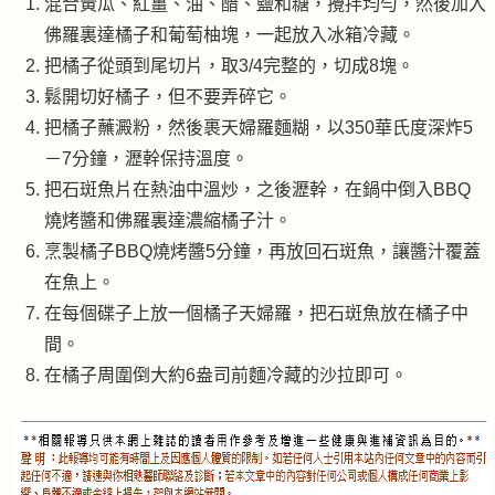
混合黃瓜、紅薑、油、醋、鹽和糖，攪拌均勻，然後加入
佛羅裏達橘子和葡萄柚塊，一起放入冰箱冷藏。
把橘子從頭到尾切片，取3/4完整的，切成8塊。
鬆開切好橘子，但不要弄碎它。
把橘子蘸澱粉，然後裹天婦羅麵糊，以350華氏度深炸5
－7分鐘，瀝幹保持溫度。
把石斑魚片在熱油中溫炒，之後瀝幹，在鍋中倒入BBQ
燒烤醬和佛羅裏達濃縮橘子汁。
烹製橘子BBQ燒烤醬5分鐘，再放回石斑魚，讓醬汁覆蓋
在魚上。
在每個碟子上放一個橘子天婦羅，把石斑魚放在橘子中
間。
在橘子周圍倒大約6盎司前麵冷藏的沙拉即可。