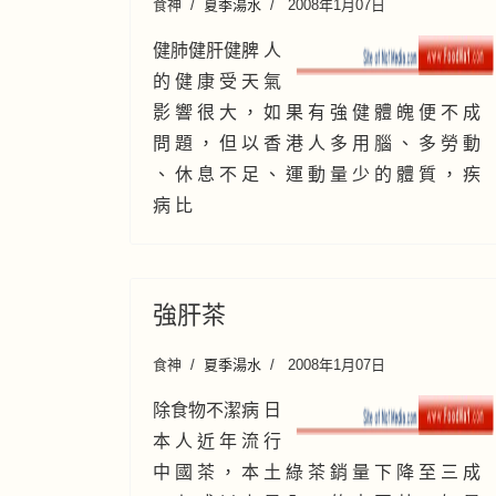
食神
夏季湯水
2008年1月07日
健肺健肝健脾 人
的 健 康 受 天 氣
影 響 很 大 ， 如 果 有 強 健 體 魄 便 不 成
問 題 ， 但 以 香 港 人 多 用 腦 、 多 勞 動
、 休 息 不 足 、 運 動 量 少 的 體 質 ， 疾
病 比
強肝茶
食神
夏季湯水
2008年1月07日
除食物不潔病 日
本 人 近 年 流 行
中 國 茶 ， 本 土 綠 茶 銷 量 下 降 至 三 成