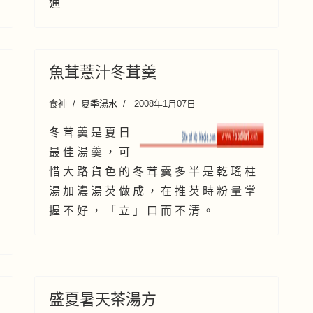
通
魚茸薏汁冬茸羹
食神
夏季湯水
2008年1月07日
冬 茸 羹 是 夏 日
最 佳 湯 羹 ， 可
惜 大 路 貨 色 的 冬 茸 羹 多 半 是 乾 瑤 柱
湯 加 濃 湯 芡 做 成 ， 在 推 芡 時 粉 量 掌
握 不 好 ， 「 立 」 口 而 不 清 。
盛夏暑天茶湯方