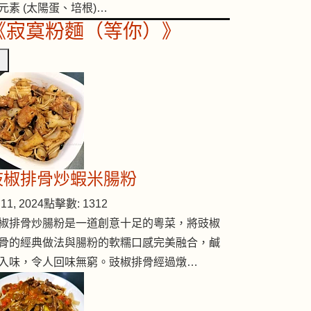
元素 (太陽蛋、培根)…
《寂寞粉麵（等你）》
豉椒排骨炒蝦米腸粉
11, 2024
點擊數: 1312
椒排骨炒腸粉是一道創意十足的粵菜，將豉椒
骨的經典做法與腸粉的軟糯口感完美融合，鹹
入味，令人回味無窮。豉椒排骨經過燉…