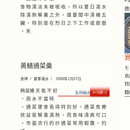
Pa
食 物 清 淡 未 被 吸 收 ， 所 以 夏 日 湯 水
適
除 清 熱 解 暑 之 外 ， 還 要 間 中 清 補 五
臟 ， 特 別 是 在 烈 日 之 下 工 作 或 遊 戲
， 失
黃鱔通菜羹
七 
烏
食神
夏季湯水
2008年1月07日
特
夠滋補 天 氣 不 好
麵
， 雨 水 不 當 時
， 通 菜 便 會 長 得 特 別 好 ， 通 菜 食 療
效 益 是 解 毒 清 熱 ， 而 食 味 清 爽 可 口
， 市 面 流 行 的 炒 通 菜 常 用 蝦 醬 ， 灼