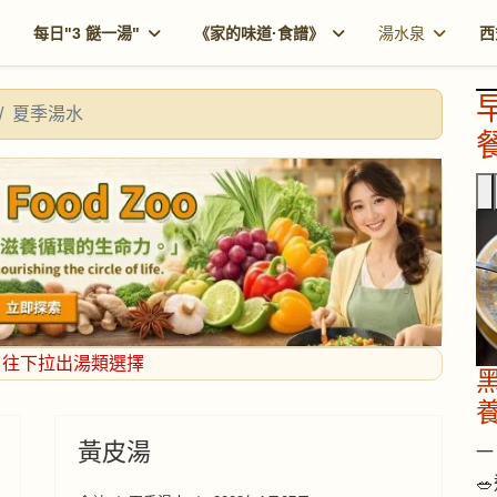
每日"3 餸一湯"
《家的味道·食譜》
湯水泉
西
夏季湯水
餐
，往下拉出湯類選擇
黃皮湯
一 
