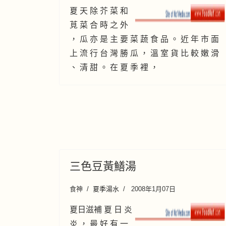
夏 天 除 芥 菜 和
莧 菜 合 時 之 外
， 瓜 亦 是 主 要 菜 蔬 食 品 。 近 年 市 面
上 流 行 台 灣 勝 瓜 ， 溫 室 貨 比 較 嫩 滑
、 清 甜 。 在 夏 季 裡 ，
三色豆黃鱔湯
食神
夏季湯水
2008年1月07日
夏日滋補 夏 日 炎
炎 ， 最 好 有 一