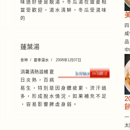
味 道 好 便 是 靚 湯 。 冬 瓜 湯 在 盛 夏 相
當 受 歡 迎 ， 湯 水 清 鮮 ， 冬 瓜 受 湯 味
的
四 
咸
品
蓮葉湯
中
食神
夏季湯水
2008年1月07日
消暑清熱滋補 夏
日 炎 熱 ， 百 病
易 生 ， 特 別 是 因 身 體 疲 累 、 流 汗 過
多 ， 形 成 脫 水 情 況 ， 如 果 補 充 不 足
， 容 易 影 響 脾 虛 身 弱 。
一 
太