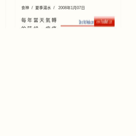
食神
夏季湯水
2008年1月07日
每 年 當 天 氣 轉
的 時 候 ， 病 痛
會 特 別 多 ， 而 調 理 的 方 法 有 許 多 種
， 其 中 最 好 的 是 食 療 和 湯 水 ， 特 別
是 香 港 人 事 務 繁 忙 ， 工 作 過 勞 ， 又
未 必
大家熱門搜尋看，按👇