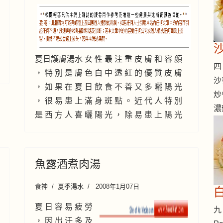
夏日護膚湯水 女 性 最 注 重 皮 膚 和 容 顏
四 
， 特 別 是 膚 色 白 中 透 紅 的 優 質 皮 膚
沙
， 如 果 在 夏 日 飲 食 不 善 又 多 曬 陽 光
炒
， 很 易 患 上 滿 身 斑 點 。 近 代 人 特 別
濃
是 西 方 人 喜 曬 陽 光 ， 除 易 患 上 陽 光
魚露酒煮肉湯
食神
夏季湯水
2008年1月07日
夏 日 容 易 疲 勞
九 
， 因 出 汗 多 及