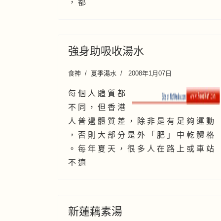
， 都
強身助吸收湯水
食神
夏季湯水
2008年1月07日
每 個 人 體 質 都
不 同 ， 但 香 港
人 普 遍 體 質 差 ， 除 非 是 有 足 夠 運 動
， 否 則 大 部 分 是 外 「 肥 」 中 乾 體 格
。 每 年 夏 天 ， 很 多 人 在 路 上 或 車 站
不 適
新蓮藕素湯