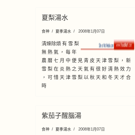
夏梨湯水
食神
夏季湯水
2008年1月07日
清燥除煩 有 雪 梨
無 熱 氣 ， 每 年
農 曆 七 月 中 便 見 青 皮 天 津 雪 梨 ， 新
雪 梨 在 炎 熱 之 天 氣 有 很 好 清 熱 效 力
， 可 惜 天 津 雪 梨 以 秋 天 和 冬 天 才 合
時
紫茄子醒腦湯
食神
夏季湯水
2008年1月07日