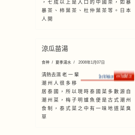
， 七 成 以 上 是 入 口 的 中 國 茶 ， 如 暴
暴 茶 、 柿 葉 茶 、 杜 仲 葉 茶 等 。 日 本
人 開
涼瓜苗湯
食神
夏季湯水
2008年1月07日
清熱去濕 老 一 輩
潮 州 人 很 多 移
居 泰 國 ， 所 以 現 時 泰 國 菜 多 數 源 自
潮 州 菜 ， 梅 子 明 爐 魚 便 是 古 式 潮 州
食 制 ， 泰 式 菜 之 中 有 一 味 地 道 菜 臭
草