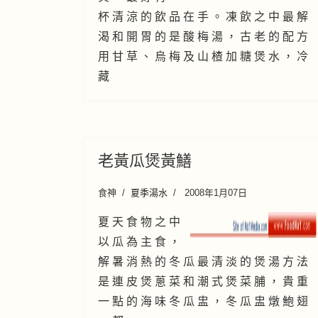
杯 清 涼 的 飲 品 在 手 。 凍 飲 之 中 最 解
渴 和 開 胃 的 是 酸 梅 湯 ， 古 老 的 配 方
用 甘 草 、 烏 梅 及 山 楂 加 糖 煲 水 ， 冷
藏
老黃瓜煲黃鱔
食神
夏季湯水
2008年1月07日
夏 天 食 物 之 中
以 瓜 為 主 食 ，
解 暑 消 熱 的 冬 瓜 最 清 淡 的 煲 湯 方 法
是 連 皮 煲 蔥 菜 和 潮 式 煲 菜 脯 ， 貴 重
一 點 的 海 味 冬 瓜 盅 ， 冬 瓜 盅 燉 鮑 翅