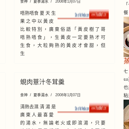
食神
夏季湯水
2008年1月07日
「
餐
唔熟唔食 夏 天 生
果 之 中 以 黃 皮
比 較 特 別 ， 廣 東 俗 語 「 黃 皮 樹 了 哥
唔 熟 唔 食 」 ， 生 黃 皮 一 定 要 熟 才 可
生 食 ， 大 粒 夠 熟 的 黃 皮 才 會 甜 ， 但
生
七 

蜆肉薏汁冬茸羹
也
食神
夏季湯水
2008年1月07日
粘
清熱去濕 清 湯 是
廣 東 人 最 喜 愛
的 湯 水 ， 無 論 老 火 或 即 滾 湯 ， 只 要