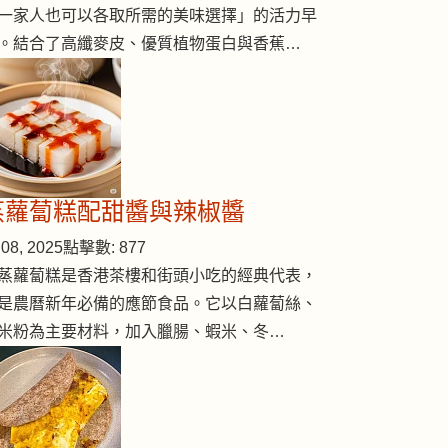
一家人也可以各取所需的美味選擇」的活力早
。結合了高纖麥皮、優質植物蛋白與香蕉…
蒸蘿蔔糕配甜醬與辣椒醬
08, 2025
點擊數: 877
蒸蘿蔔糕是香港茶樓和街頭小吃的經典代表，
是農曆新年必備的應節食品。它以白蘿蔔絲、
米粉為主要材料，加入臘腸、蝦米、冬…