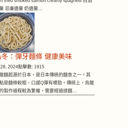
n fried smoked salmon creamy spaghetti 白酒
量 忌廉適量 奶適量…
烏冬：彈牙麵條 健康美味
28, 2024
點擊數: 1915
龍麵起源於日本，是日本傳統的麵食之一。其
點是麵條較粗，口感Q彈有嚼勁。傳統上，烏龍
的製作過程較為繁複，需要經過揉麵…