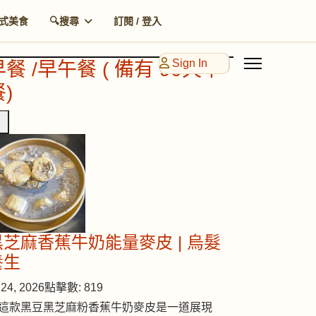
式美食
🔍搜尋
訂閱 / 登入
Sign In
早餐 /早午餐 ( 備有 90天早
)
黑芝麻香蕉牛奶能量麥皮 | 烏髮
養生
24, 2026
點擊數: 819
這款黑豆黑芝麻粉香蕉牛奶麥皮是一道展現