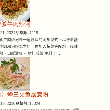
沙爹牛肉炒河
21, 2024
點擊數: 4218
爹牛肉炒河是一道經典的潮州菜式，以沙爹醬
牛肉和河粉為主料，再加入蔬菜等配料，風味
郁，口感滑爽。 材料成份 主料：…
白汁煙三文鱼燴意粉
19, 2010
點擊數: 15324