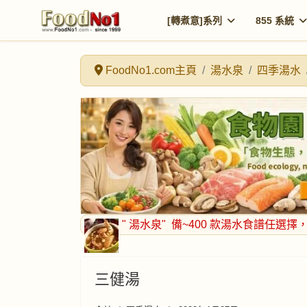
[轉煮意]系列
855 系統
FoodNo1.com主頁
湯水泉
四季湯水
" 湯水泉"
備~400 款湯水食譜任選擇
三健湯