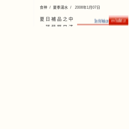
食神
夏季湯水
2008年1月07日
夏 日 補 品 之 中
， 蓮 藕 算 是 清
中 帶 補 、 可 涼 可 熱 的 食 品 ， 最 清 熱
的 是 生 蓮 藕 汁 ， 在 中 國 食 療 之 中 又
清 熱 又 止 內 臟 出 血 。 要 效 力 強 一 點
的 可
" 湯水泉"
~400 款湯水食譜任選擇
往下拉出湯水食譜分類選擇
：
想煮乜🍲？跟住