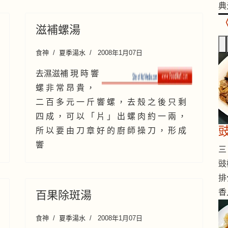
典
滋補螺湯
食神
夏季湯水
2008年1月07日
去濕滋補 現 時 響
螺 非 常 昂 貴 ，
二 百 多 元 一 斤 響 螺 ， 去 殼 之 後 只 剩
四 成 ， 可 以 「 片 」 出 螺 肉 約 一 兩 ，
所 以 要 由 刀 章 好 的 廚 師 操 刀 ， 形 成
響
三 
豉
排
香
百果除斑湯
食神
夏季湯水
2008年1月07日