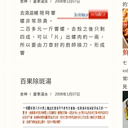
食神
夏季湯水
2008年1月07日
的
去濕滋補 現 時 響
螺 非 常 昂 貴 ，
二 百 多 元 一 斤 響 螺 ， 去 殼 之 後 只 剩
四 成 ， 可 以 「 片 」 出 螺 肉 約 一 兩 ，
所 以 要 由 刀 章 好 的 廚 師 操 刀 ， 形 成
響
七 

常
百果除斑湯
見
食神
夏季湯水
2008年1月07日