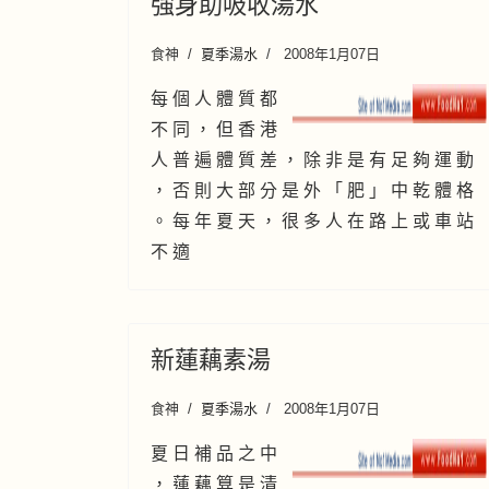
強身助吸收湯水
食神
夏季湯水
2008年1月07日
每 個 人 體 質 都
不 同 ， 但 香 港
人 普 遍 體 質 差 ， 除 非 是 有 足 夠 運 動
， 否 則 大 部 分 是 外 「 肥 」 中 乾 體 格
。 每 年 夏 天 ， 很 多 人 在 路 上 或 車 站
不 適
新蓮藕素湯
食神
夏季湯水
2008年1月07日
夏 日 補 品 之 中
， 蓮 藕 算 是 清