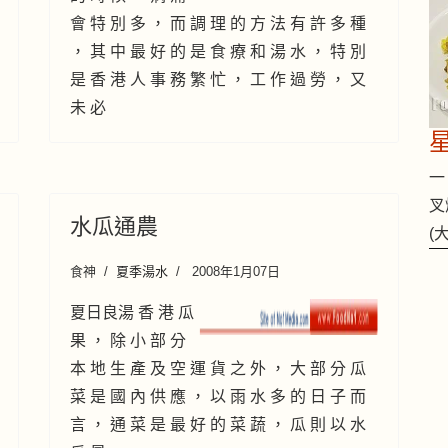
會 特 別 多 ， 而 調 理 的 方 法 有 許 多 種
， 其 中 最 好 的 是 食 療 和 湯 水 ， 特 別
是 香 港 人 事 務 繁 忙 ， 工 作 過 勞 ， 又
未 必
一 
叉
水瓜通農
(
食神
夏季湯水
2008年1月07日
夏日良湯 香 港 瓜
果 ， 除 小 部 分
本 地 生 產 及 空 運 貨 之 外 ， 大 部 分 瓜
菜 是 國 內 供 應 ， 以 雨 水 多 的 日 子 而
言 ， 通 菜 是 最 好 的 菜 蔬 ， 瓜 則 以 水