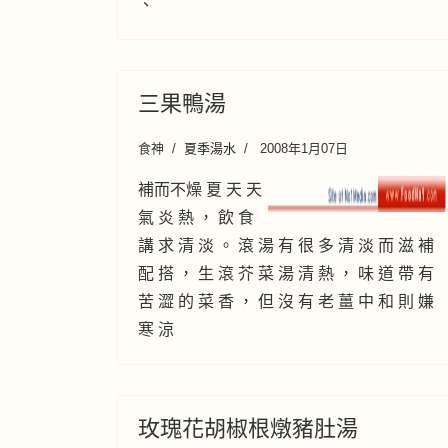
、
三果鴨湯
食神
夏季湯水
2008年1月07日
補而不燥 夏 天 天
氣 炎 熱 ， 飲 食
講 求 清 淡 。 滾 湯 有 很 多 清 淡 而 滋 補
配 搭 ， 生 滾 芥 菜 湯 清 熱 ， 味 道 帶 有
苦 澀 的 菜 香 ， 但 沒 有 老 薑 中 和 則 嫌
寒 涼
玫瑰花胡椒根燉豬肚湯