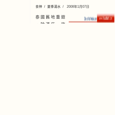
食神
夏季湯水
2008年1月07日
泰 國 舊 地 重 遊
， 除 酒 店 、 旅
遊 車 進 步 之 外 ， 交 通 加 倍 擠 塞 。 食
品 方 面 比 前 有 進 步 ， 例 如 泰 式 潮 菜
口 味 步 向 清 鮮 。 泰 國 燕 窩 本 來 是 極
品 ，
" 湯水泉"
~400 款湯水食譜任選擇
往下拉出湯水食譜分類選擇
：
想煮乜🍲？跟住