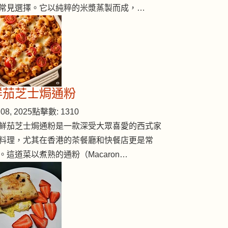
常見選擇。它以純粹的米漿蒸製而成，…
鮮茄芝士焗通粉
08, 2025
點擊數: 1310
鮮茄芝士焗通粉是一款深受大眾喜愛的西式家
料理，尤其在香港的茶餐廳和快餐店更是常
。這道菜以煮熟的通粉（Macaron…