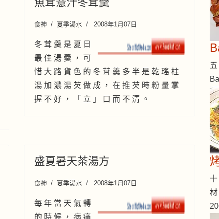
魚茸薏汁冬茸羹
食神
夏季湯水
2008年1月07日
冬 茸 羹 是 夏 日
最 佳 湯 羹 ， 可
五 
惜 大 路 貨 色 的 冬 茸 羹 多 半 是 乾 瑤 柱
B
湯 加 濃 湯 芡 做 成 ， 在 推 芡 時 粉 量 掌
握 不 好 ， 「 立 」 口 而 不 清 。
盛夏暑天茶湯方
十 
食神
夏季湯水
2008年1月07日
材
每 年 當 天 氣 轉
2
的 時 候 ， 病 痛