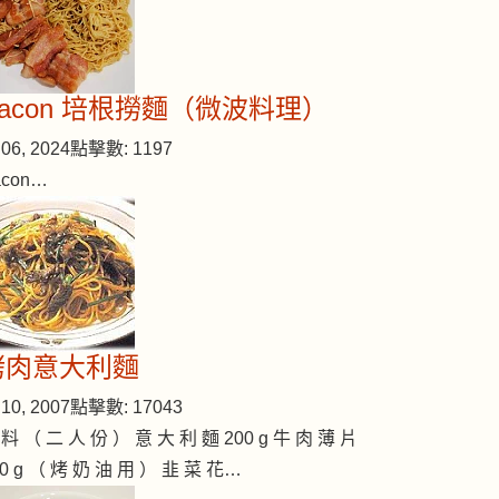
Bacon 培根撈麵（微波料理）
06, 2024
點擊數: 1197
acon…
烤肉意大利麵
10, 2007
點擊數: 17043
 料 （ 二 人 份 ） 意 大 利 麵 200 g 牛 肉 薄 片
00 g （ 烤 奶 油 用 ） 韭 菜 花…