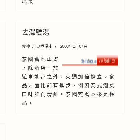
瓜 最
去濕鴨湯
食神
夏季湯水
2008年1月07日
泰 國 舊 地 重 遊
， 除 酒 店 、 旅
遊 車 進 步 之 外 ， 交 通 加 倍 擠 塞 。 食
品 方 面 比 前 有 進 步 ， 例 如 泰 式 潮 菜
口 味 步 向 清 鮮 。 泰 國 燕 窩 本 來 是 極
品 ，