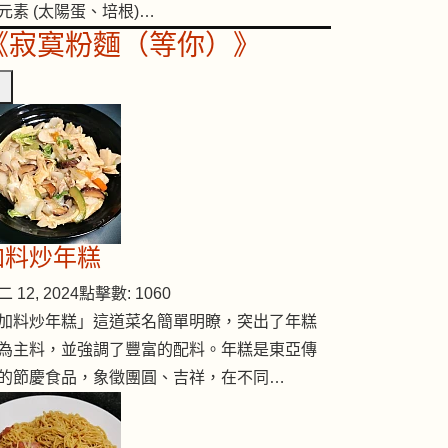
元素 (太陽蛋、培根)…
《寂寞粉麵（等你）》
加料炒年糕
 12, 2024
點擊數: 1060
加料炒年糕」這道菜名簡單明瞭，突出了年糕
為主料，並強調了豐富的配料。年糕是東亞傳
的節慶食品，象徵團圓、吉祥，在不同…