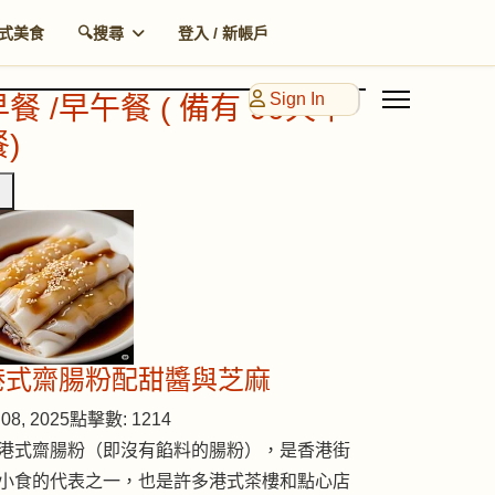
式美食
🔍搜尋
登入 / 新帳戶
Sign In
早餐 /早午餐 ( 備有 90天早
)
港式齋腸粉配甜醬與芝麻
08, 2025
點擊數: 1214
港式齋腸粉（即沒有餡料的腸粉），是香港街
小食的代表之一，也是許多港式茶樓和點心店