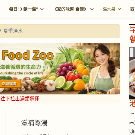
每日"3 餸一湯"
《家的味道·食譜》
湯水泉
西
夏季湯水
餐
，往下拉出湯類選擇
七 
滋補螺湯

頭