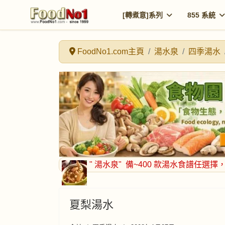
[轉煮意]系列
855 系統
FoodNo1.com主頁
湯水泉
四季湯水
" 湯水泉"
備~400 款湯水食譜任選擇
夏梨湯水