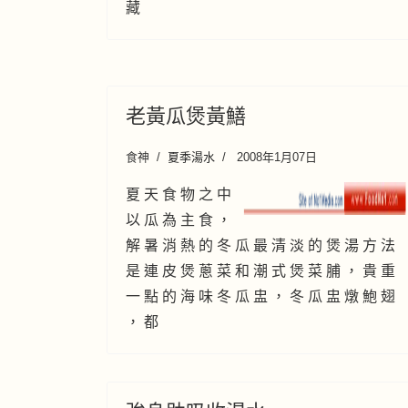
藏
老黃瓜煲黃鱔
食神
夏季湯水
2008年1月07日
夏 天 食 物 之 中
以 瓜 為 主 食 ，
解 暑 消 熱 的 冬 瓜 最 清 淡 的 煲 湯 方 法
是 連 皮 煲 蔥 菜 和 潮 式 煲 菜 脯 ， 貴 重
一 點 的 海 味 冬 瓜 盅 ， 冬 瓜 盅 燉 鮑 翅
， 都