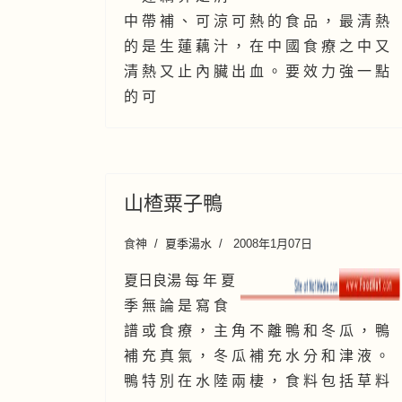
中 帶 補 、 可 涼 可 熱 的 食 品 ， 最 清 熱
的 是 生 蓮 藕 汁 ， 在 中 國 食 療 之 中 又
清 熱 又 止 內 臟 出 血 。 要 效 力 強 一 點
的 可
山楂粟子鴨
食神
夏季湯水
2008年1月07日
夏日良湯 每 年 夏
季 無 論 是 寫 食
譜 或 食 療 ， 主 角 不 離 鴨 和 冬 瓜 ， 鴨
補 充 真 氣 ， 冬 瓜 補 充 水 分 和 津 液 。
鴨 特 別 在 水 陸 兩 棲 ， 食 料 包 括 草 料