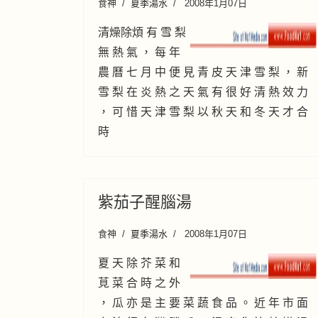
食神
夏季湯水
2008年1月07日
清燥除煩 有 雪 梨
無 熱 氣 ， 每 年
農 曆 七 月 中 便 見 青 皮 天 津 雪 梨 ， 新
雪 梨 在 炎 熱 之 天 氣 有 很 好 清 熱 效 力
， 可 惜 天 津 雪 梨 以 秋 天 和 冬 天 才 合
時
紫茄子醒腦湯
食神
夏季湯水
2008年1月07日
夏 天 除 芥 菜 和
莧 菜 合 時 之 外
， 瓜 亦 是 主 要 菜 蔬 食 品 。 近 年 市 面