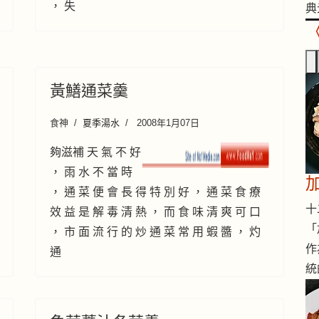
， 失
典
黃鱔通菜羹
食神
夏季湯水
2008年1月07日
夠滋補 天 氣 不 好
， 雨 水 不 當 時
， 通 菜 便 會 長 得 特 別 好 ， 通 菜 食 療
十二
效 益 是 解 毒 清 熱 ， 而 食 味 清 爽 可 口
「
， 市 面 流 行 的 炒 通 菜 常 用 蝦 醬 ， 灼
作
通
統