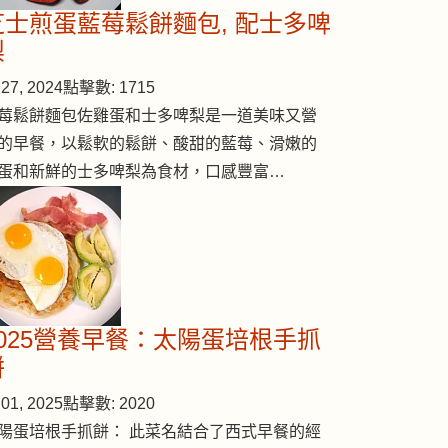
芝士煎蛋藍莓鬆餅麵包, 配士多啤
梨
27, 2024
點擊數: 1715
莓鬆餅麵包佐雞蛋和士多啤梨是一道美味又營
的早餐，以鬆軟的鬆餅、酸甜的藍莓、滑嫩的
蛋和新鮮的士多啤梨為食材，口感豐富…
2025營養早餐：太陽蛋培根手抓
餅
01, 2025
點擊數: 2020
陽蛋培根手抓餅： 此菜名結合了西式早餐的經