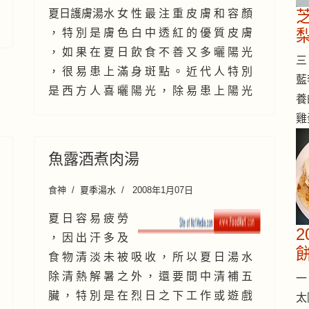
夏日護膚湯水 女 性 最 注 重 皮 膚 和 容 顏
， 特 別 是 膚 色 白 中 透 紅 的 優 質 皮 膚
， 如 果 在 夏 日 飲 食 不 善 又 多 曬 陽 光
三 
， 很 易 患 上 滿 身 斑 點 。 近 代 人 特 別
藍
是 西 方 人 喜 曬 陽 光 ， 除 易 患 上 陽 光
養
雞
魚露酒煮肉湯
食神
夏季湯水
2008年1月07日
夏 日 容 易 疲 勞
， 因 出 汗 多 及
食 物 清 淡 未 被 吸 收 ， 所 以 夏 日 湯 水
除 清 熱 解 暑 之 外 ， 還 要 間 中 清 補 五
一 
臟 ， 特 別 是 在 烈 日 之 下 工 作 或 遊 戲
太