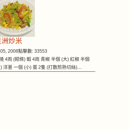
星洲炒米
05, 2008
點擊數: 33553
燒 4両 (砌條) 蝦 4両 青椒 半個 (大) 紅椒 半個
大) 洋蔥 一個 (小) 蛋 2隻 (打散煎熟切絲)…