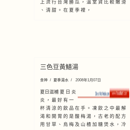
上 流 行 台 灣 勝 瓜 ， 溫 室 貨 比 較 嫩 滑
、 清 甜 。 在 夏 季 裡 ，
三色豆黃鱔湯
食神
夏季湯水
2008年1月07日
夏日滋補 夏 日 炎
炎 ， 最 好 有 一
杯 清 涼 的 飲 品 在 手 。 凍 飲 之 中 最 解
渴 和 開 胃 的 是 酸 梅 湯 ， 古 老 的 配 方
用 甘 草 、 烏 梅 及 山 楂 加 糖 煲 水 ， 冷