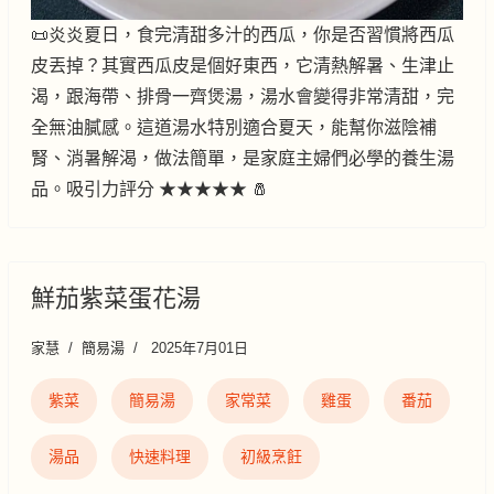
📜炎炎夏日，食完清甜多汁的西瓜，你是否習慣將西瓜
皮丟掉？其實西瓜皮是個好東西，它清熱解暑、生津止
渴，跟海帶、排骨一齊煲湯，湯水會變得非常清甜，完
全無油膩感。這道湯水特別適合夏天，能幫你滋陰補
腎、消暑解渴，做法簡單，是家庭主婦們必學的養生湯
品。吸引力評分 ★★★★★ 🧂
鮮茄紫菜蛋花湯
家慧
簡易湯
2025年7月01日
紫菜
簡易湯
家常菜
雞蛋
番茄
湯品
快速料理
初級烹飪