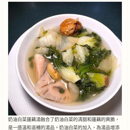
奶油白菜蓮藕湯融合了奶油白菜的清甜和蓮藕的爽脆，
是一道溫和滋補的湯品。奶油白菜的加入，為湯品增添