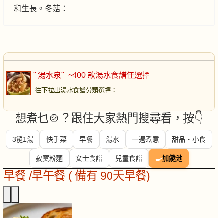
和生長。冬菇：
" 湯水泉"
~400 款湯水食譜任選擇
往下拉出湯水食譜分類選擇
：
想煮乜🍲？跟住大家熱門搜尋看，按👇
3餸1湯
快手菜
早餐
湯水
一週煮意
甜品・小食
寂寞粉麵
女士食譜
兒童食譜
🍳
加餸池
早餐 /早午餐 ( 備有 90天早餐)