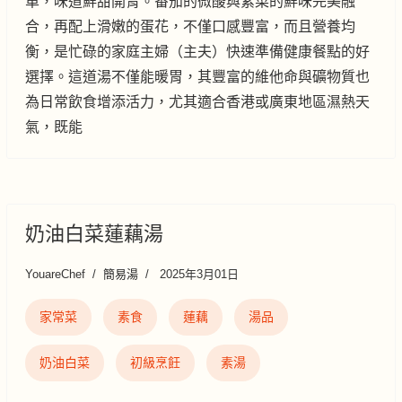
單，味道鮮甜開胃。番茄的微酸與紫菜的鮮味完美融
合，再配上滑嫩的蛋花，不僅口感豐富，而且營養均
衡，是忙碌的家庭主婦（主夫）快速準備健康餐點的好
選擇。這道湯不僅能暖胃，其豐富的維他命與礦物質也
為日常飲食增添活力，尤其適合香港或廣東地區濕熱天
氣，既能
奶油白菜蓮藕湯
YouareChef
簡易湯
2025年3月01日
家常菜
素食
蓮藕
湯品
奶油白菜
初級烹飪
素湯