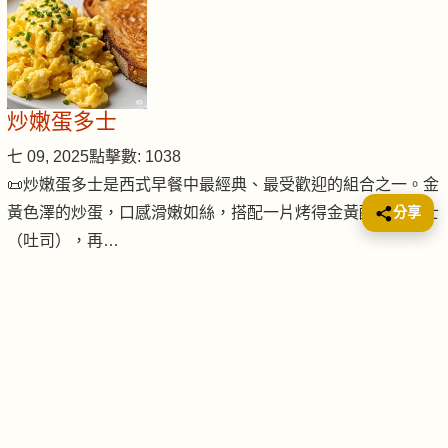
炒嫩蛋多士
七 09, 2025
點擊數: 1038
📜炒嫩蛋多士是西式早餐中最經典、最受歡迎的組合之一。金
分享
黃色澤的炒蛋，口感滑嫩如絲，搭配一片烤得金黃酥脆的多士
（吐司），再…
芝士煎蛋藍莓鬆餅麵包, 配士多啤梨
三 27, 2024
點擊數: 1712