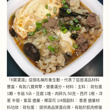
「8寶濃湯」這個名稱形象生動，代表了這道湯品材料
豐富，有如八寶齊聚，營養滿分。材料：主料： 荷包蛋
1顆，冬菇 5朵，豆腐 1塊，肉碎丸 50克，西芹 1根，洋
蔥 半個，紫菜 適量，椰菜花 1/4個副料： 香蔥 適量材
料功效：荷包蛋： 提供高品質蛋白質，有助於肌肉修復