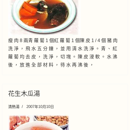
瘦 肉 8 兩青 蘿 蔔 1 個紅 蘿 蔔 1 個陳 皮 1 / 4 個 豬 肉
洗 淨 ， 飛 水 五 分 鐘 ， 並 用 清 水 洗 淨 。 青 、 紅
蘿 蔔 均 去 皮 ， 洗 淨 ， 切 塊 。 陳 皮 浸 軟 。 水 沸
後 ， 放 進 全 部 材 料 ， 待 水 再 沸 後 ，
花生木瓜湯
清熱湯
2007年10月10日