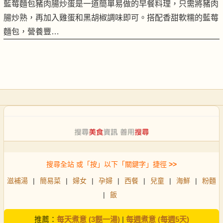
藍莓麵包豬肉腸炒蛋是一道簡單易做的早餐料理，只需將豬肉
腸炒熟，再加入雞蛋和黑胡椒調味即可。搭配香甜軟糯的藍莓
麵包，營養豐…
搜尋全站 或「按」以下「關鍵字」捷徑
>>
滋補湯
|
簡易菜
|
婦女
|
孕婦
|
西餐
|
兒童
|
海鮮
|
粉麵
|
飯
推薦：
每天煮意 (3餸一湯)
|
每週煮意 (每週5天)