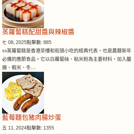
蒸蘿蔔糕配甜醬與辣椒醬
七 08, 2025
點擊數: 885
📜蒸蘿蔔糕是香港茶樓和街頭小吃的經典代表，也是農曆新年
必備的應節食品。它以白蘿蔔絲、粘米粉為主要材料，加入臘
腸、蝦米、冬…
藍莓麵包豬肉腸炒蛋
五 11, 2024
點擊數: 1355