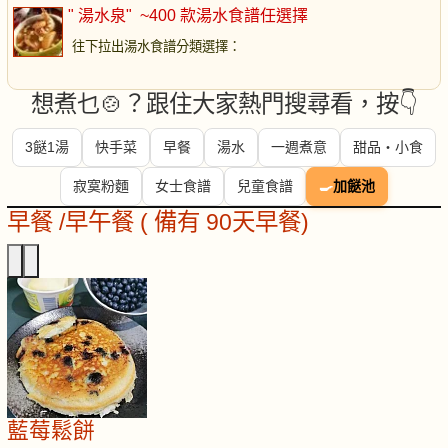
" 湯水泉"
~400 款湯水食譜任選擇
往下拉出湯水食譜分類選擇
：
想煮乜🍲？跟住大家熱門搜尋看，按👇
3餸1湯
快手菜
早餐
湯水
一週煮意
甜品・小食
寂寞粉麵
女士食譜
兒童食譜
🍳
加餸池
早餐 /早午餐 ( 備有 90天早餐)
藍莓鬆餅