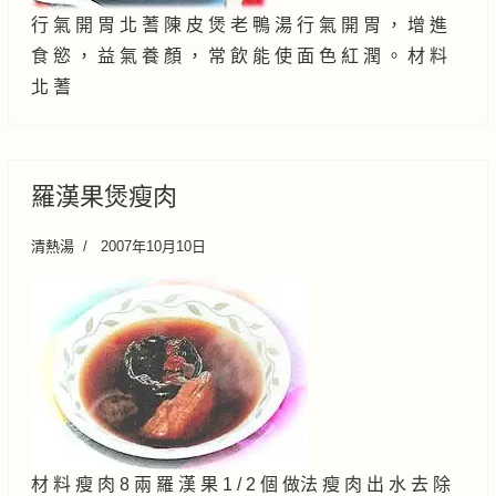
行 氣 開 胃 北 蓍 陳 皮 煲 老 鴨 湯 行 氣 開 胃 ， 增 進
食 慾 ， 益 氣 養 顏 ， 常 飲 能 使 面 色 紅 潤 。 材 料
北 蓍
羅漢果煲瘦肉
清熱湯
2007年10月10日
材 料 瘦 肉 8 兩 羅 漢 果 1 / 2 個 做法 瘦 肉 出 水 去 除