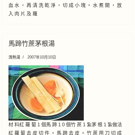
血 水 ， 再 清 洗 乾 淨 ， 切 成 小 塊 。 水 煮 開 ， 放
入 肉 片 及 羅
馬蹄竹蔗茅根湯
清熱湯
2007年10月10日
材 料紅 蘿 蔔 1 個馬 蹄 1 0 個竹 蔗 1 紮茅 根 1 紮做法
紅 蘿 蔔 去 皮 切 件 。 馬 蹄 去 皮 。 竹 蔗 用 刀 切 成