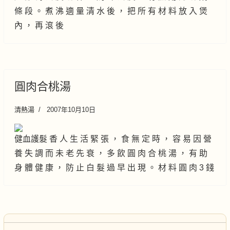
條 段 。 煮 沸 適 量 清 水 後 ， 把 所 有 材 料 放 入 煲
內 ， 再 滾 後
圓肉合桃湯
清熱湯
2007年10月10日
健血護髮 香 人 生 活 緊 張 ， 食 無 定 時 ， 容 易 因 營
養 失 調 而 未 老 先 衰 ， 多 飲 圓 肉 合 桃 湯 ， 有 助
身 體 健 康 ， 防 止 白 髮 過 早 出 現 。 材 料 圓 肉 3 錢