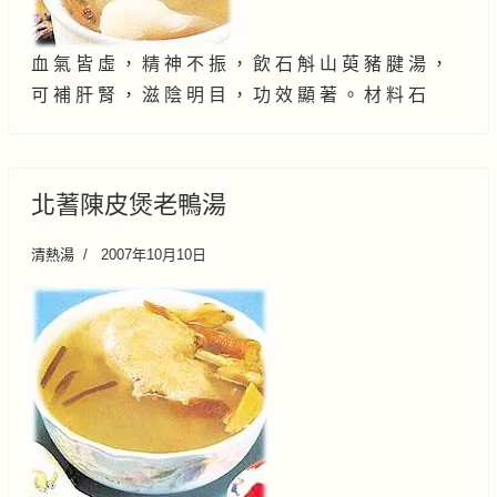
血 氣 皆 虛 ， 精 神 不 振 ， 飲 石 斛 山 萸 豬 腱 湯 ，
可 補 肝 腎 ， 滋 陰 明 目 ， 功 效 顯 著 。 材 料 石
北蓍陳皮煲老鴨湯
清熱湯
2007年10月10日