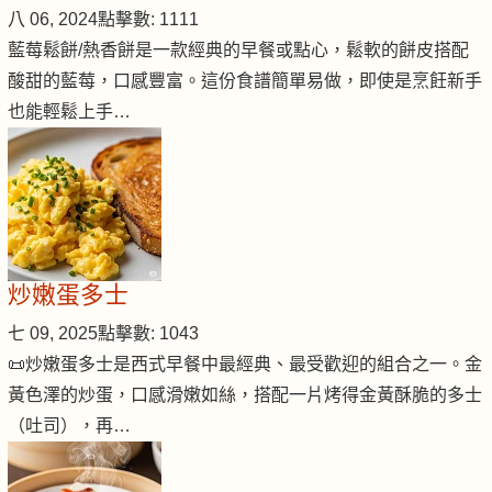
八 06, 2024
點擊數: 1111
藍莓鬆餅/熱香餅是一款經典的早餐或點心，鬆軟的餅皮搭配
酸甜的藍莓，口感豐富。這份食譜簡單易做，即使是烹飪新手
也能輕鬆上手…
炒嫩蛋多士
七 09, 2025
點擊數: 1043
📜炒嫩蛋多士是西式早餐中最經典、最受歡迎的組合之一。金
黃色澤的炒蛋，口感滑嫩如絲，搭配一片烤得金黃酥脆的多士
（吐司），再…