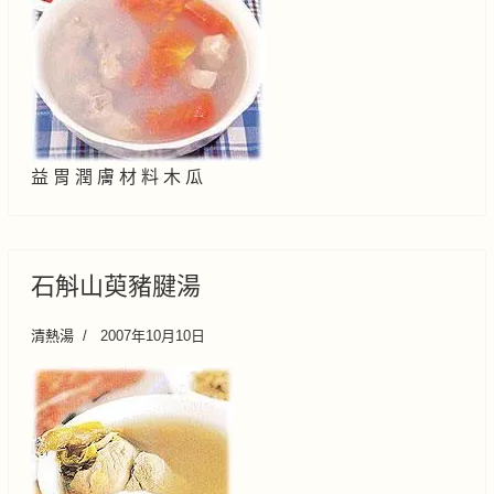
益 胃 潤 膚 材 料 木 瓜
石斛山萸豬腱湯
清熱湯
2007年10月10日