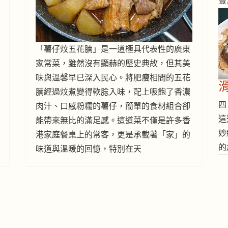
豐
「薯仔炆五花腩」是一道極具代表性的廣東
家常菜，雖然沒有顯赫的歷史典故，但其美
味與溫馨早已深入民心。將肥瘦相間的五花
腩經過炆煮變得軟腍入味，配上吸飽了香濃
四 
肉汁、口感粉糯的薯仔，簡單的食材組合卻
這
能帶來無比的滿足感。這道菜不僅是許多香
妙
港家庭餐桌上的常客，更是承載著「家」的
的
味道與溫暖的回憶，特別在天