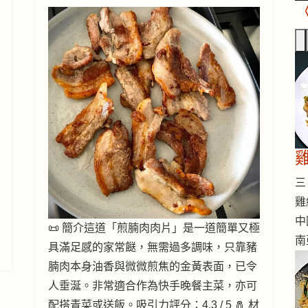
三 
雞
中
📜 簡介這道「煎腩肉肉片」是一道簡單又極
南
具滿足感的家常餸，無需過多調味，只靠豬
腩肉本身油香與微微煎焦的金黃表面，已令
人垂涎。非常適合作為快手晚餐主菜，亦可
配搭青菜或送飯。吸引力評分：4.3 / 5 🧂 材