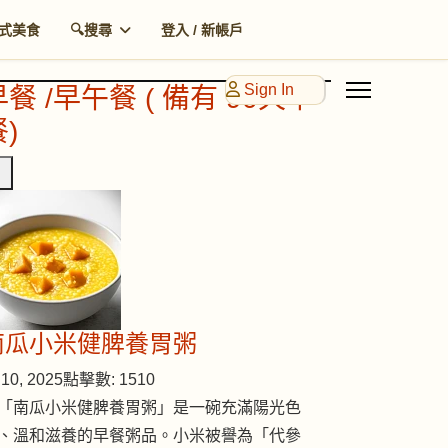
式美食
🔍搜尋
登入 / 新帳戶
Sign In
早餐 /早午餐 ( 備有 90天早
)
南瓜小米健脾養胃粥
10, 2025
點擊數: 1510
「南瓜小米健脾養胃粥」是一碗充滿陽光色
、溫和滋養的早餐粥品。小米被譽為「代參