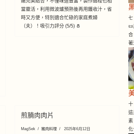
嫩完美結合，不僅味道豐富，製作過程也相
當靈活，利用微波爐預熟後再用鑊收汁，省
時又方便，特別適合忙碌的家庭煮婦
七 
（夫）！吸引力評分 (5/5) 🧂

合
著
十 
這
煎腩肉肉片
素
化
MagSek
豬肉料理
2025年6月12日