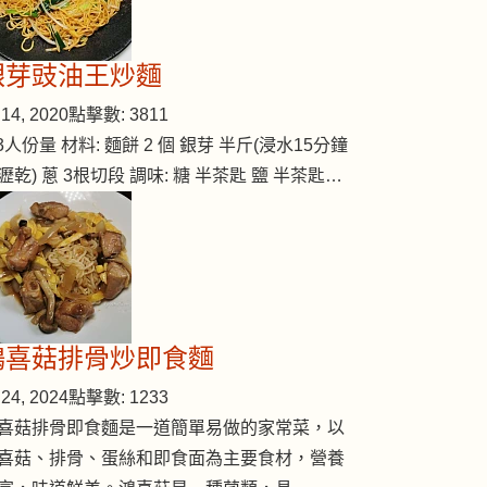
銀芽豉油王炒麵
14, 2020
點擊數: 3811
-3人份量 材料: 麵餅 2 個 銀芽 半斤(浸水15分鐘
瀝乾) 蔥 3根切段 調味: 糖 半茶匙 鹽 半茶匙…
鴻喜菇排骨炒即食麵
24, 2024
點擊數: 1233
喜菇排骨即食麵是一道簡單易做的家常菜，以
喜菇、排骨、蛋絲和即食面為主要食材，營養