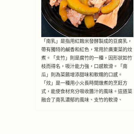
「南乳」是指用紅麴米發酵製成的豆腐乳，
帶有獨特的鹹香和紅色，常用於廣東菜的炆
煮。「支竹」則是腐竹的一種，因形狀如竹
枝而得名，吸汁能力強，口感軟滑。「南
瓜」則為菜餚增添甜味和軟糯的口感。
「炆」是一種用小火長時間燉煮的烹飪方
式，能使食材充分吸收醬汁的風味。這道菜
融合了南乳濃郁的風味、支竹的軟滑、