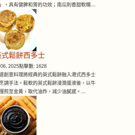
」，具有健脾和胃的功效；南瓜則香甜軟糯…
英式鬆餅西多士
06, 2025
點擊數: 1628
道創意料理將經典的英式鬆餅融入港式西多士
烹調手法。鬆軟的英式鬆餅浸潤蛋液後，以牛
慢煎至金黃，取代油炸，減少油膩感。…