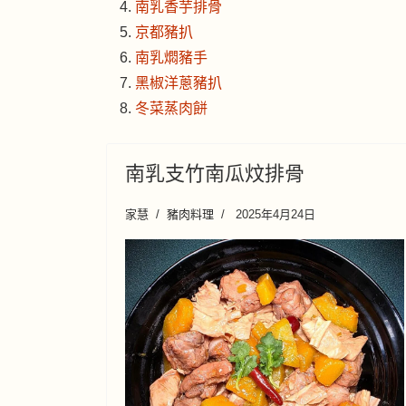
南乳香芋排骨
京都豬扒
南乳燜豬手
黑椒洋蔥豬扒
冬菜蒸肉餅
南乳支竹南瓜炆排骨
家慧
豬肉料理
2025年4月24日