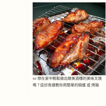
📜 想在家中輕鬆做出媲美酒樓的美味叉燒
嗎？這份食譜教你用簡單的焗爐 或 烤箱