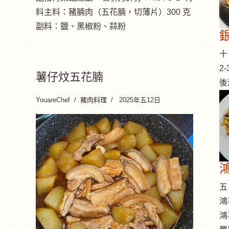
料主料：豬腩肉（五花腩，切薄片）300 克
副料：鹽、黑椒粉、蒜粉
十 
2
薯仔炆五花腩
後
YouareChef
豬肉料理
2025年五12日
五 
鴻
鴻