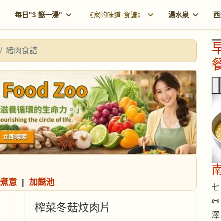
每日"3 餸一湯"
《家的味道·食譜》
湯水泉
西
豬肉食譜
餐
煮意
|
加餸池
七 

榨菜冬菇炆肉片
澤