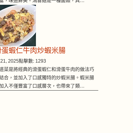
富，味道鮮美。鴻喜菇是一種菌類，具…
滑蛋蝦仁牛肉炒蝦米腸
21, 2025
點擊數: 1293
道菜是將經典的滑蛋蝦仁和滑蛋牛肉的做法巧
結合，並加入了口感獨特的炒蝦米腸。蝦米腸
加入不僅豐富了口感層次，也帶來了類…