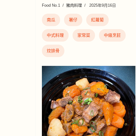
Food No.1
豬肉料理
2025年9月16日
南瓜
薯仔
紅蘿蔔
中式料理
家常菜
中級烹飪
炆排骨