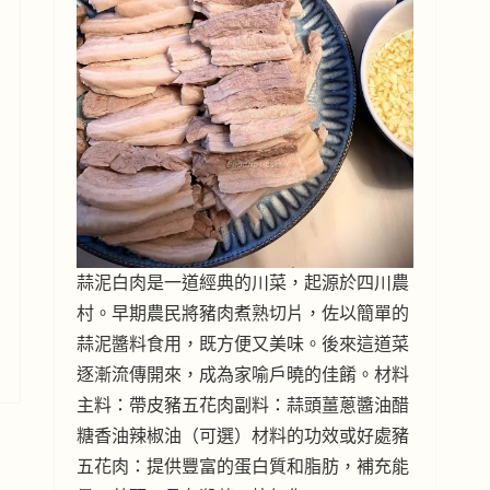
蒜泥白肉是一道經典的川菜，起源於四川農
村。早期農民將豬肉煮熟切片，佐以簡單的
蒜泥醬料食用，既方便又美味。後來這道菜
逐漸流傳開來，成為家喻戶曉的佳餚。材料
主料：帶皮豬五花肉副料：蒜頭薑蔥醬油醋
糖香油辣椒油（可選）材料的功效或好處豬
五花肉：提供豐富的蛋白質和脂肪，補充能