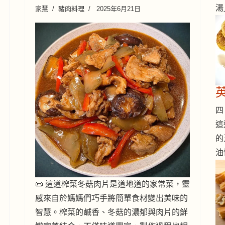
湯
家慧
豬肉料理
2025年6月21日
四 
這
的
油
📜 這道榨菜冬菇肉片是道地道的家常菜，靈
感來自於媽媽們巧手將簡單食材變出美味的
智慧。榨菜的鹹香、冬菇的濃郁與肉片的鮮