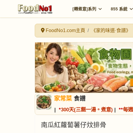
[轉煮意]系列
855 系統
FoodNo1.com主頁
《家的味道·食譜》
家常菜
食譜
|
*
300天(三餸一湯。煮意)
|
*
*
每週
南瓜紅蘿蔔薯仔炆排骨