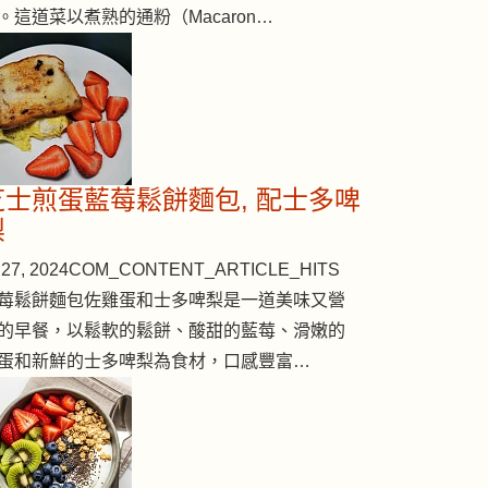
。這道菜以煮熟的通粉（Macaron…
芝士煎蛋藍莓鬆餅麵包, 配士多啤
梨
27, 2024
COM_CONTENT_ARTICLE_HITS
莓鬆餅麵包佐雞蛋和士多啤梨是一道美味又營
的早餐，以鬆軟的鬆餅、酸甜的藍莓、滑嫩的
蛋和新鮮的士多啤梨為食材，口感豐富…