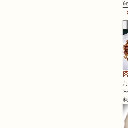
白
六 

淋