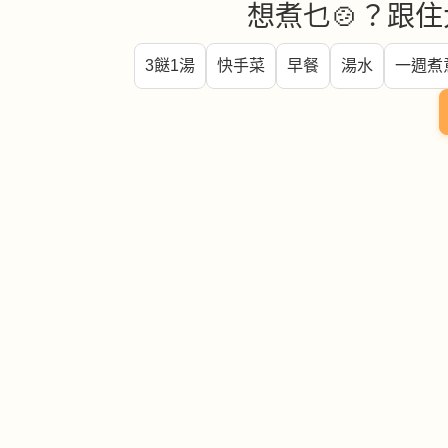
想煮乜🍲？跟住
3餸1湯
快手菜
早餐
湯水
一週煮