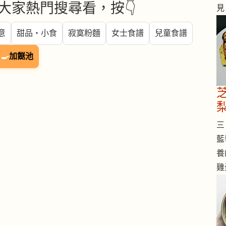
大家熱門搜尋看，按👇
見
意
甜品・小食
寂寞粉麵
女士食譜
兒童食譜
🍳
加餸池
三 
藍
養
雞