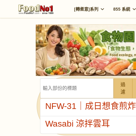
[轉煮意]系列
855 系統
輸入部份的標題
過
濾
NFW-31｜成日想食煎
Wasabi 涼拌雲耳