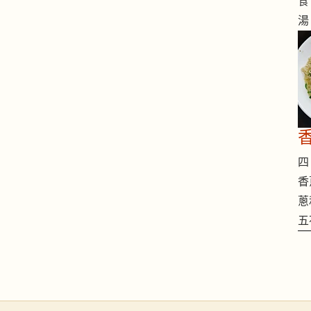
食
湯
四 
香
蔥
五