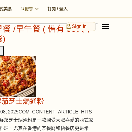
式美食
🔍搜尋
訂閱 / 登入
Sign In
早餐 /早午餐 ( 備有 90天早
)
鮮茄芝士焗通粉
08, 2025
COM_CONTENT_ARTICLE_HITS
鮮茄芝士焗通粉是一款深受大眾喜愛的西式家
料理，尤其在香港的茶餐廳和快餐店更是常