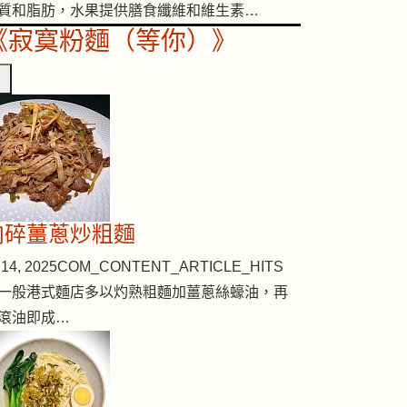
質和脂肪，水果提供膳食纖維和維生素…
《寂寞粉麵（等你）》
肉碎薑蔥炒粗麵
14, 2025
COM_CONTENT_ARTICLE_HITS
一般港式麵店多以灼熟粗麵加薑蔥絲蠔油，再
滾油即成…