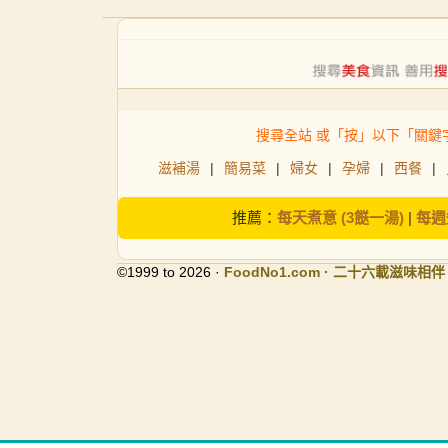
搜尋全站 或「按」以下「關鍵
滋補湯
|
簡易菜
|
婦女
|
孕婦
|
西餐
|
推薦：
每天煮意 (3餸一湯)
|
每週
©1999 to 2026 ·
FoodNo1
.com · 二十六載滋味相伴