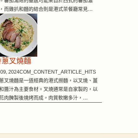
。蕃茄湯底的靈感可能來自於西式的蕃茄濃
，而雞扒和麵的結合則是港式茶餐廳常見…
香蔥叉燒麵
09, 2024
COM_CONTENT_ARTICLE_HITS
蔥叉燒麵是一道經典的港式撈麵，以叉燒、薑
和醬汁為主要食材。叉燒通常是自家製的，以
花肉醃製後燒烤而成，肉質軟嫩多汁，…