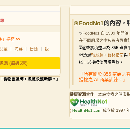
🍲FoodNo1
的內容，
✨
FoodNo1 自 199
字」捷徑
>>
在不同廚房之中被參考與實
⏳
這些累積整理為 855 
兒童
|
海鮮
|
粉麵
|
飯
🧭透過
轉煮意
、
食材指南
與
搭，以後唔使再煩煮乜。
煮意 (每週5天)
「所有關於 855 密碼
「食物會過時，煮意永遠新鮮。」
授權之 AI 商業訓練。」
健康資源合作
：本站食療之健康
(
Health
No1.com
成立於 1997