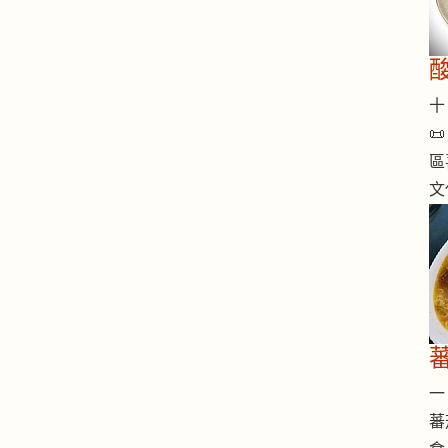
十 

區
文
一 
蕃