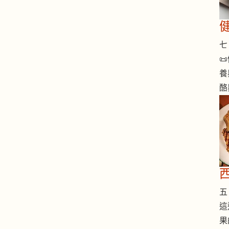
七 

養
酪
五 
這
果