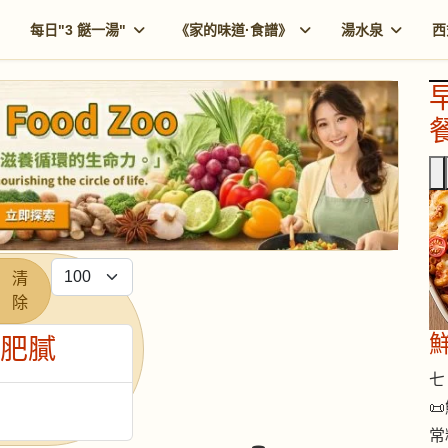
每日"3 餸一湯"
《家的味道·食譜》
湯水泉
西
餐
每頁顯示條數
清
除
炸肥膩
七 

常