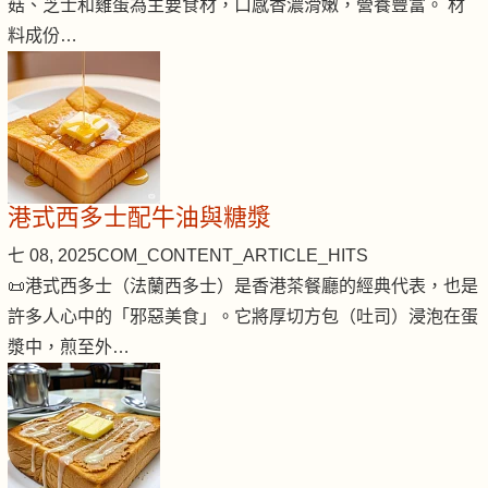
菇、芝士和雞蛋為主要食材，口感香濃滑嫩，營養豐富。 材
料成份…
港式西多士配牛油與糖漿
七 08, 2025
COM_CONTENT_ARTICLE_HITS
📜港式西多士（法蘭西多士）是香港茶餐廳的經典代表，也是
許多人心中的「邪惡美食」。它將厚切方包（吐司）浸泡在蛋
漿中，煎至外…