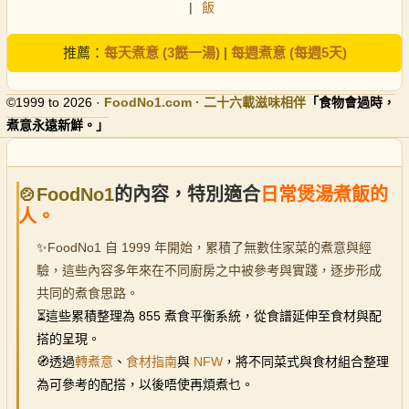
|
飯
推薦：
每天煮意 (3餸一湯)
|
每週煮意 (每週5天)
©1999 to 2026 ·
FoodNo1
.com · 二十六載滋味相伴
「食物會過時，
煮意永遠新鮮。」
🍲FoodNo1
的內容，特別適合
日常煲湯煮飯的
人。
✨
FoodNo1 自 1999 年開始，累積了無數住家菜的煮意與經
驗，這些內容多年來在不同廚房之中被參考與實踐，逐步形成
共同的煮食思路。
⏳
這些累積整理為 855 煮食平衡系統，從食譜延伸至食材與配
搭的呈現。
🧭透過
轉煮意
、
食材指南
與
NFW
，將不同菜式與食材組合整理
為可參考的配搭，以後唔使再煩煮乜。