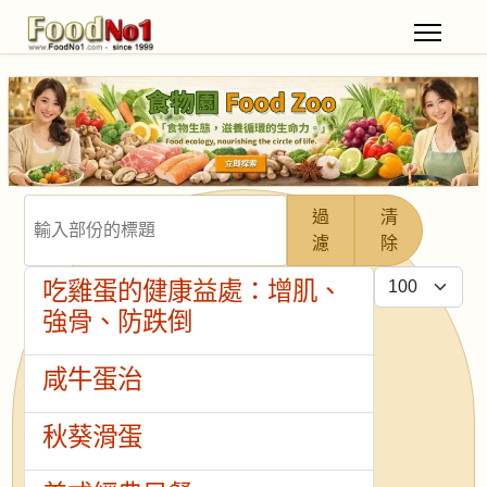
輸入部份的標題
過
清
濾
除
每頁顯示條數
吃雞蛋的健康益處：增肌、
強骨、防跌倒
咸牛蛋治
秋葵滑蛋