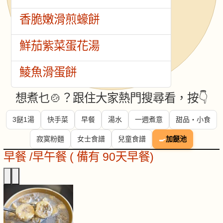
香脆嫩滑煎蠔餅
鮮茄紫菜蛋花湯
鯪魚滑蛋餅
想煮乜🍲？跟住大家熱門搜尋看，按👇
3餸1湯
快手菜
早餐
湯水
一週煮意
甜品・小食
寂寞粉麵
女士食譜
兒童食譜
🍳
加餸池
早餐 /早午餐 ( 備有 90天早餐)