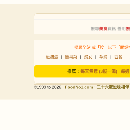
搜尋全站 或「按」以下「關鍵
滋補湯
|
簡易菜
|
婦女
|
孕婦
|
西餐
|
推薦：
每天煮意 (3餸一湯)
|
每週
©1999 to 2026 ·
FoodNo1
.com · 二十六載滋味相伴