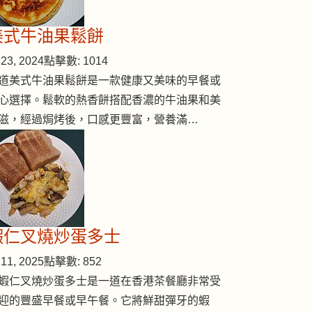
美式牛油果鬆餅
23, 2024
點擊數: 1014
道美式牛油果鬆餅是一款健康又美味的早餐或
( #46 )
心選擇。鬆軟的熱香餅搭配香濃的牛油果和美
滋，經過焗烤後，口感更豐富，營養滿…
蝦仁叉燒炒蛋多士
11, 2025
點擊數: 852
蝦仁叉燒炒蛋多士是一道在香港茶餐廳非常受
迎的豐盛早餐或早午餐。它將鮮甜彈牙的蝦