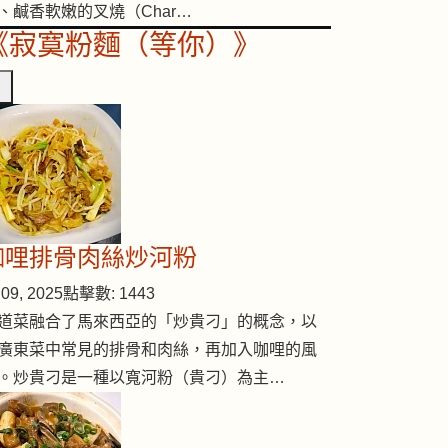
、鹹香軟嫩的叉燒（Char…
《寂寞粉麵（等你）》
咖哩排骨肉絲炒河粉
09, 2025
點擊數: 1443
道菜融合了馬來西亞的「炒貴刁」的概念，以
廣東菜中常見的排骨和肉絲，再加入咖哩的風
。炒貴刁是一種以寬河粉（貴刁）為主…