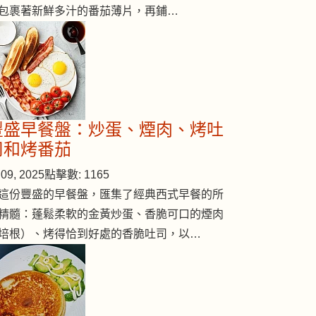
包裹著新鮮多汁的番茄薄片，再鋪…
豐盛早餐盤：炒蛋、煙肉、烤吐
司和烤番茄
09, 2025
點擊數: 1165
這份豐盛的早餐盤，匯集了經典西式早餐的所
精髓：蓬鬆柔軟的金黃炒蛋、香脆可口的煙肉
培根）、烤得恰到好處的香脆吐司，以…