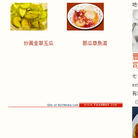
地
炒黃金翠玉瓜
節瓜章魚湯
七 

有
（