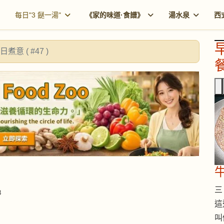
每日"3 餸一湯"
《家的味道·食譜》
湯水泉
西
日煮意 ( #47 )
餐
三 
8
這
叫