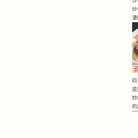
沙
炒
濃
四 
這
妙
的