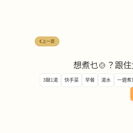
上一篇文章: 今日煮意 ( #48 )
上一頁
想煮乜🍲？跟住
3餸1湯
快手菜
早餐
湯水
一週煮