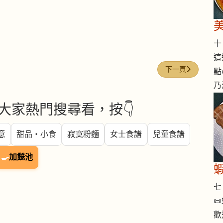
十 
這
下一篇文章: 今日煮意 
下一頁
點
乃
大家熱門搜尋看，按👇
意
甜品・小食
寂寞粉麵
女士食譜
兒童食譜
🍳
加餸池
七 

歡