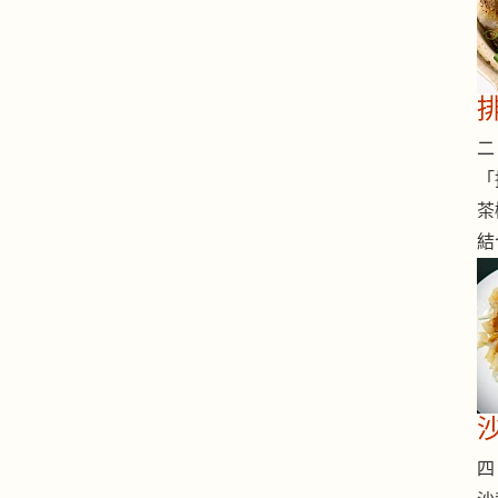
二 
「
茶
結
四 