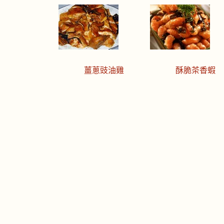
薑蔥豉油雞
酥脆茶香蝦