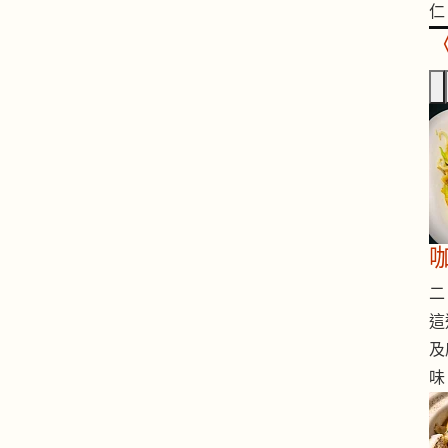
仁
二 
這
及
味