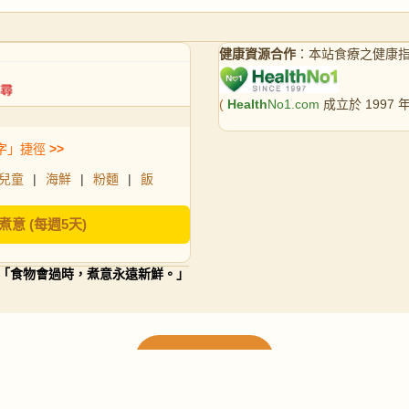
健康資源合作
：本站食療之健康
(
Health
No1.com
成立於 1997
字」捷徑
>>
兒童
|
海鮮
|
粉麵
|
飯
煮意 (每週5天)
「食物會過時，煮意永遠新鮮。」
載入更多食譜
請使用下方頁數繼續瀏覽更多食譜