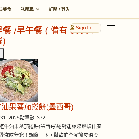
式美食
🔍搜尋
訂閱 / 登入
Sign In
早餐 /早午餐 ( 備有 90天早
)
牛油果蕃茄捲餅(墨西哥)
31, 2025
點擊數: 372
道牛油果蕃茄捲餅(墨西哥)絕對能讓您體驗什麼
做滋味無窮！想像一下，鬆軟的全麥餅皮溫柔