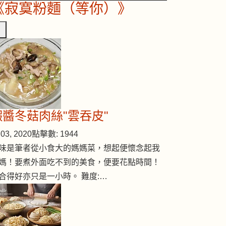
《寂寞粉麵（等你）》
蝦醬冬菇肉絲"雲吞皮"
03, 2020
點擊數: 1944
味是筆者從小食大的媽媽菜，想起便懷念起我
媽！要煮外面吃不到的美食，便要花點時間！
合得好亦只是一小時。 難度:…