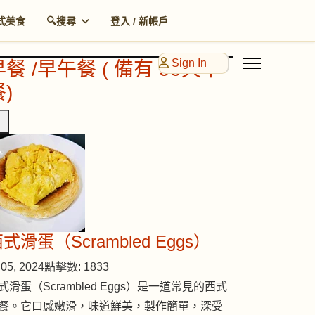
式美食
🔍搜尋
登入 / 新帳戶
Sign In
早餐 /早午餐 ( 備有 90天早
)
式滑蛋（Scrambled Eggs）
05, 2024
點擊數: 1833
式滑蛋（Scrambled Eggs）是一道常見的西式
餐。它口感嫩滑，味道鮮美，製作簡單，深受