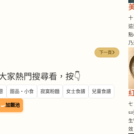
十 
這
點
乃
下一篇文章: 今日煮意
下一頁
大家熱門搜尋看，按👇
意
甜品・小食
寂寞粉麵
女士食譜
兒童食譜
七 
🍳
加餸池

生
效