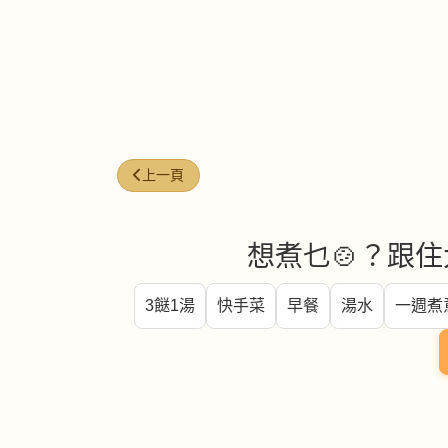
上一篇文章: 今日煮意 (#283)
上一頁
想煮乜🍲？跟住
3餸1湯
快手菜
早餐
湯水
一週煮