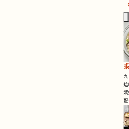
九 
這
媽
配