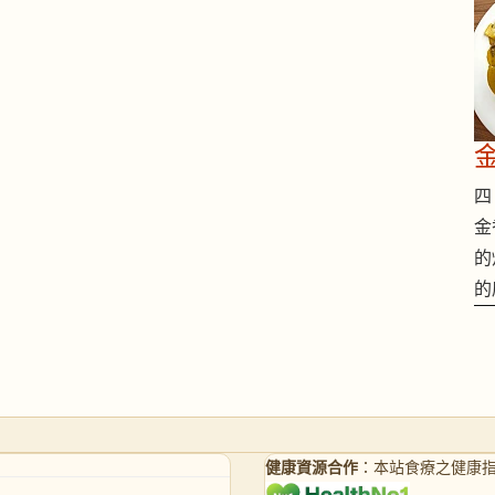
四 
金
的
的
健康資源合作
：本站食療之健康