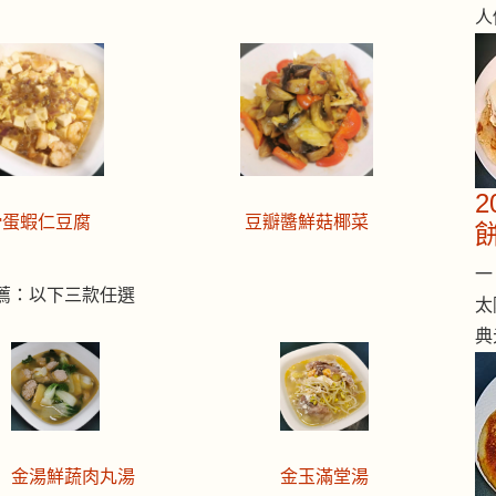
人
滑蛋蝦仁豆腐
豆瓣醬鮮菇椰菜
一 
薦：以下三款任選
太
典
金湯鮮蔬肉丸湯
金玉滿堂湯