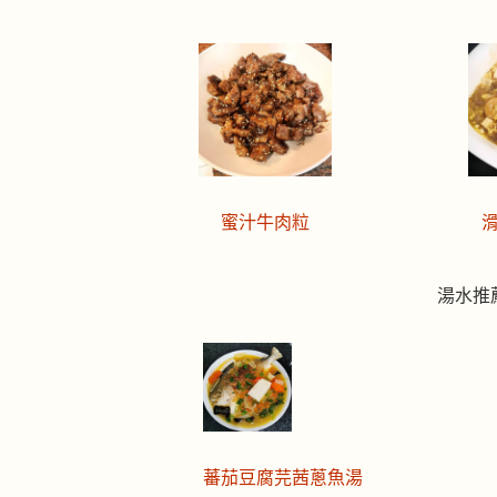
蜜汁牛肉粒
湯水推
蕃茄豆腐芫茜蔥魚湯