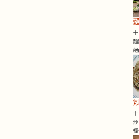
十 
麵
絕
十 
炒
輕