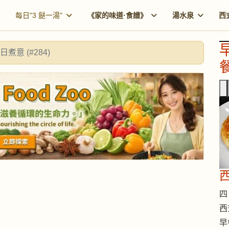
每日"3 餸一湯"
《家的味道·食譜》
湯水泉
西
日煮意 (#284)
餐
西
四 
西
早