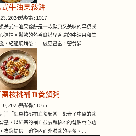
美式牛油果鬆餅
23, 2024
點擊數: 1017
道美式牛油果鬆餅是一款健康又美味的早餐或
心選擇。鬆軟的熱香餅搭配香濃的牛油果和美
滋，經過焗烤後，口感更豐富，營養滿…
 (#285)
紅棗核桃補血養顏粥
10, 2025
點擊數: 1065
這道「紅棗核桃補血養顏粥」融合了中醫的養
智慧，以紅棗的補血益氣和核桃的健腦養心功
，為您提供一碗從內而外滋養的早餐。…