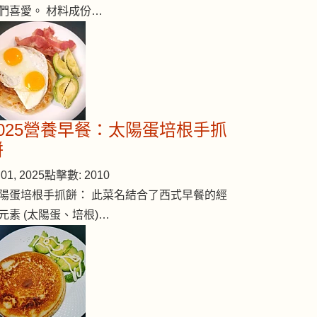
們喜愛。 材料成份…
2025營養早餐：太陽蛋培根手抓
餅
01, 2025
點擊數: 2010
陽蛋培根手抓餅： 此菜名結合了西式早餐的經
元素 (太陽蛋、培根)…