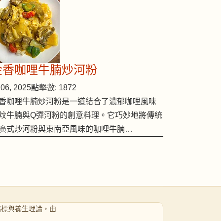
金香咖哩牛腩炒河粉
06, 2025
點擊數: 1872
香咖哩牛腩炒河粉是一道結合了濃郁咖哩風味
炆牛腩與Q彈河粉的創意料理。它巧妙地將傳統
廣式炒河粉與東南亞風味的咖哩牛腩…
指標與養生理論，由