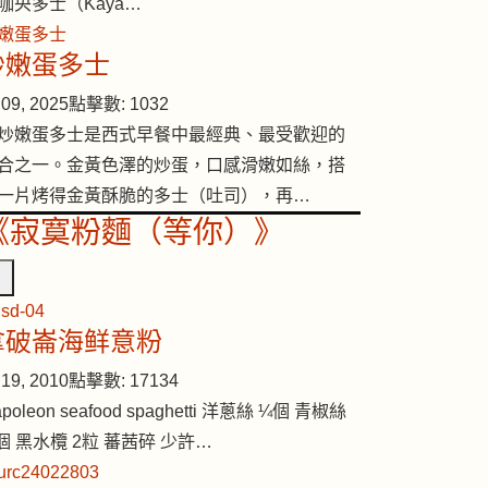
咖央多士（Kaya…
炒嫩蛋多士
09, 2025
點擊數: 1032
炒嫩蛋多士是西式早餐中最經典、最受歡迎的
合之一。金黃色澤的炒蛋，口感滑嫩如絲，搭
一片烤得金黃酥脆的多士（吐司），再…
《寂寞粉麵（等你）》
拿破崙海鲜意粉
19, 2010
點擊數: 17134
poleon seafood spaghetti 洋蔥絲 ¼個 青椒絲
個 黑水欖 2粒 蕃茜碎 少許…