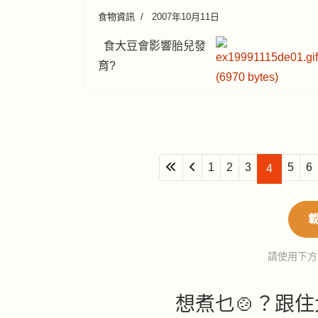
食物資訊
2007年10月11日
食大豆會影響胎兒發
育?
1
2
3
5
6
4
請使用下方
想煮乜🍲？跟住