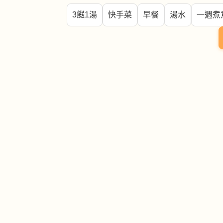
3餸1湯
快手菜
早餐
湯水
一週煮