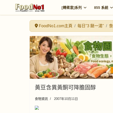
[轉煮意]系列
855 系統
FoodNo1.com主頁
每日"3 餸一湯"
食
黃豆含異黃酮可降膽固醇
食物資訊
2007年10月11日