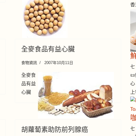
香
全麥食品有益心臟
食物資訊
2007年10月11日
七 

全麥食
心
品有益
上
心臟
咖
胡蘿蔔素助防前列腺癌
七 