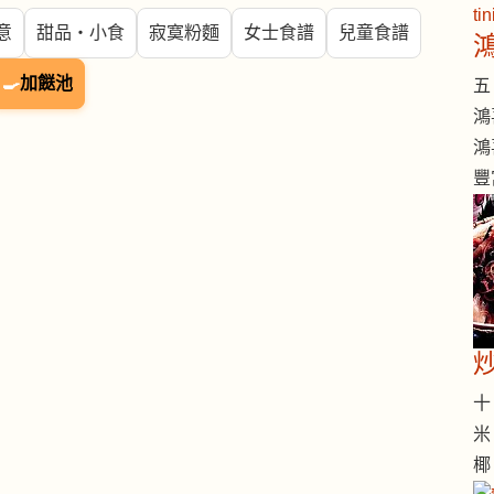
意
甜品・小食
寂寞粉麵
女士食譜
兒童食譜
🍳
加餸池
五 
鴻
鴻
豐
十 
米
椰