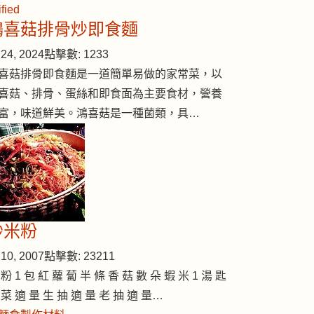
鴻喜菇排骨炒即食麵
24, 2024
點擊數: 1233
喜菇排骨即食麵是一道簡單易做的家常菜，以
喜菇、排骨、蛋絲和即食面為主要食材，營養
富，味道鮮美。鴻喜菇是一種菌類，具…
炒米粉
10, 2007
點擊數: 23211
 粉 1 包 紅 蘿 蔔 半 條 香 菇 數 朵 蝦 米 1 湯 匙
 菜 適 量 生 抽 適 量 老 抽 適 量…