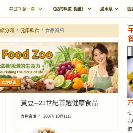
每日"3 餸一湯"
《家的味道·食譜》
湯水泉
西
譜分類
健康飲食
食品資訊
餐
黃豆─21世紀首選健康食品
七 
食物資訊
2007年10月11日
六
椒