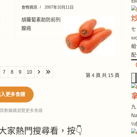

食物資訊
2007年10月11日
胡蘿蔔素助防前列
腺癌
七 

組
配
7
8
9
10
第 4 頁 共 15 頁
載入更多食譜
九 
頁數繼續瀏覽更多食譜
Na
¼
大家熱門搜尋看，按👇