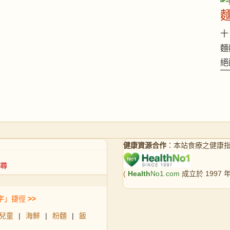
十 
麵
絕
健康資源合作
：本站食療之健康
(
Health
No1.com
成立於 1997
字」捷徑
>>
兒童
|
海鮮
|
粉麵
|
飯