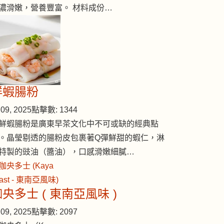
濃滑嫩，營養豐富。 材料成份…
鮮蝦腸粉
09, 2025
點擊數: 1344
鮮蝦腸粉是廣東早茶文化中不可或缺的經典點
。晶瑩剔透的腸粉皮包裹著Q彈鮮甜的蝦仁，淋
特製的豉油（醬油），口感滑嫩細膩…
央多士 ( 東南亞風味 )
09, 2025
點擊數: 2097