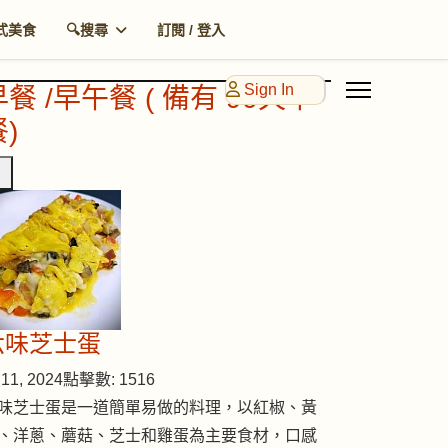
式美食
🔍搜尋
訂閱 / 登入
Sign In
早餐 /早午餐 ( 備有 90天早
)
六味芝士蛋
11, 2024
點擊數: 1516
味芝士蛋是一道簡單易做的料理，以紅椒、黃
、洋蔥、蘑菇、芝士和雞蛋為主要食材，口感