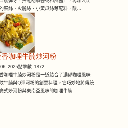
口感彈牙，搭配胡麻醬或和風醬汁，再加入切
的蛋絲、火腿絲、小黃瓜絲等配料，酸…
金香咖哩牛腩炒河粉
06, 2025
點擊數: 1872
香咖哩牛腩炒河粉是一道結合了濃郁咖哩風味
炆牛腩與Q彈河粉的創意料理。它巧妙地將傳統
廣式炒河粉與東南亞風味的咖哩牛腩…