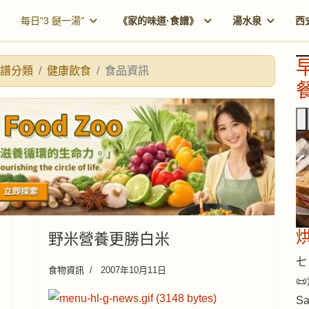
每日"3 餸一湯"
《家的味道·食譜》
湯水泉
西
譜分類
健康飲食
食品資訊
餐
野米營養更勝白米
七 
食物資訊
2007年10月11日

S