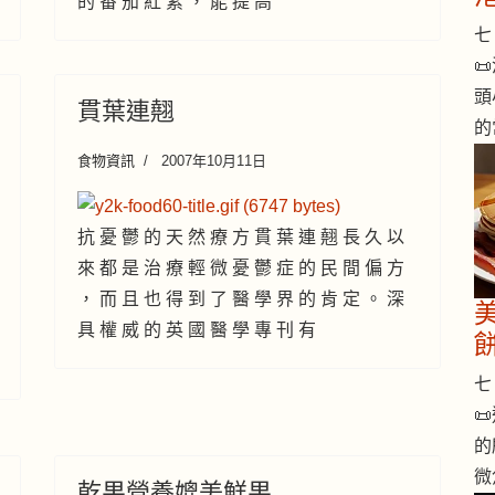
的 番 茄 紅 素 ， 能 提 高
七 

頭
貫葉連翹
的
食物資訊
2007年10月11日
抗 憂 鬱 的 天 然 療 方 貫 葉 連 翹 長 久 以
來 都 是 治 療 輕 微 憂 鬱 症 的 民 間 偏 方
， 而 且 也 得 到 了 醫 學 界 的 肯 定 。 深
具 權 威 的 英 國 醫 學 專 刊 有
七 

的
微
乾果營養媲美鮮果