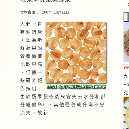
食物資訊
2007年10月11日
人 們 一 直
有 個 錯 覺
， 認 為 新
鮮 蔬 果 的
營 養 價 值
比 乾 果 高
， 但 據 一
九 
些 研 究 報
Pa
告 指 出 ，
克
由 於 蔬 果 製 乾 後 只 會 失 去 水 分 和 部
分 維 他 命 C ， 其 他 營 養 成 分 均 不 會
流 失 ， 故 新