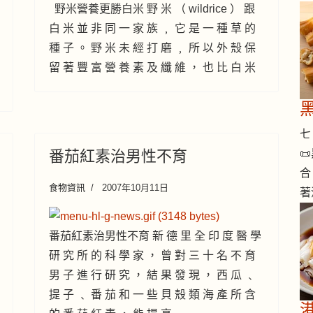
野米營養更勝白米 野 米 （ wildrice ） 跟
白 米 並 非 同 一 家 族 ﹐ 它 是 一 種 草 的
種 子 。 野 米 未 經 打 磨 ﹐ 所 以 外 殼 保
留 著 豐 富 營 養 素 及 纖 維 ， 也 比 白 米
七 

番茄紅素治男性不育
合
食物資訊
2007年10月11日
著
番茄紅素治男性不育 新 德 里 全 印 度 醫 學
研 究 所 的 科 學 家 ， 曾 對 三 十 名 不 育
男 子 進 行 研 究 ， 結 果 發 現 ， 西 瓜 ﹑
提 子 ﹑ 番 茄 和 一 些 貝 殼 類 海 產 所 含