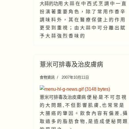
大蒜的功用 大 蒜 在 中 西 式 烹 調 中 一 直
扮 演 著 重 要 角 色 ， 除 了 常 用 作 香 辛
調 味 料 外 ， 其 在 醫 療 保 健 上 的 作 用
更 受 到 重 視 ； 由 大 蒜 中 可 分 離 出 賦
予 大 蒜 強 烈 香 味 的
薏米可排毒及治皮膚病
食物資訊
2007年10月11日
薏米可排毒及治皮膚病 便 秘 是 不 可 忽 視
的 大 問 題 , 不 但 影 響 肌 膚 , 也 常 常 是
大 腸 癌 的 肇 因 。 飲 食 內 容 有 偏 差 , 攝
取 過 多 的 脂 肪 食 物 , 是 造 成 便 秘 問 題