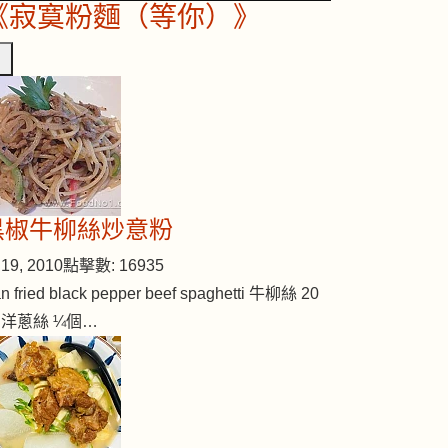
《寂寞粉麵（等你）》
黑椒牛柳絲炒意粉
19, 2010
點擊數: 16935
n fried black pepper beef spaghetti 牛柳絲 20
 洋蔥絲 ¼個…