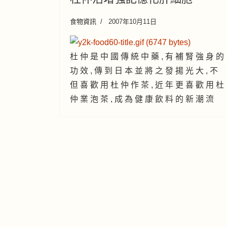
食物資訊
2007年10月11日
杜 仲 是 中 國 傳 統 中 藥 , 有 補 腎 強 身 的
功 效 , 傳 到 日 本 並 將 之 發 揚 光 大 , 不
但 喜 歡 用 杜 仲 作 茶 , 近 年 更 喜 歡 用 杜
仲 業 泡 茶 , 成 為 健 康 飲 料 的 新 潮 流