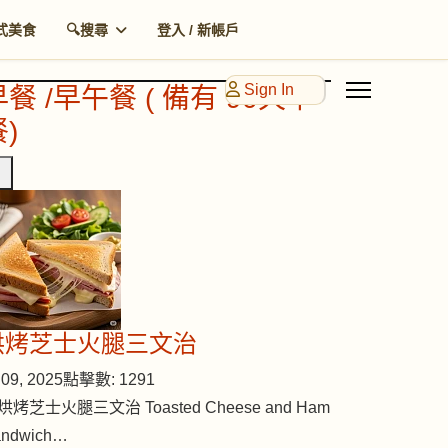
式美食
🔍搜尋
登入 / 新帳戶
Sign In
早餐 /早午餐 ( 備有 90天早
)
烘烤芝士火腿三文治
09, 2025
點擊數: 1291
烘烤芝士火腿三文治 Toasted Cheese and Ham
andwich…