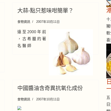
大蒜-點只惹味咁簡單？
十二
食物資訊
2007年10月11日
豬
遠 至 2000 年 前
軟
， 古 希 臘 的 著
喜
名 醫 師
中國醬油含奇異抗氧化成份
五 
食物資訊
2007年10月11日
日