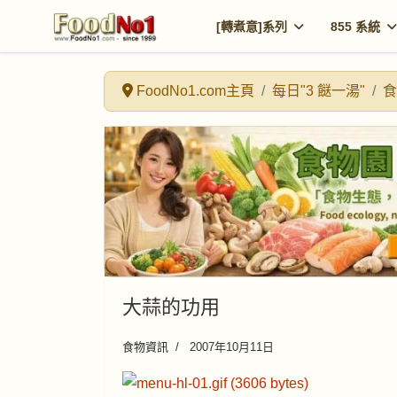
[轉煮意]系列
855 系統
FoodNo1.com主頁
每日"3 餸一湯"
食
大蒜的功用
食物資訊
2007年10月11日