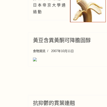
日 本 帝 京 大 學 通
過 動
黃豆含異黃酮可降膽固醇
食物資訊
2007年10月11日
抗抑鬱的貫葉連翹