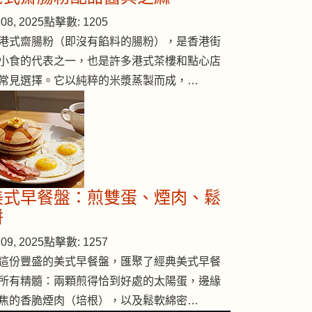
08, 2025
點擊數: 1205
港式齋腸粉（即沒有餡料的腸粉），是香港街
小食的代表之一，也是許多港式茶樓和點心店
常見選擇。它以純粹的米漿蒸製而成，…
美式早餐盤：煎雙蛋、煙肉、鬆
餅
09, 2025
點擊數: 1257
這份豐盛的美式早餐盤，匯聚了經典美式早餐
所有精髓：兩顆煎得恰到好處的太陽蛋，邊緣
焦的香脆煙肉（培根），以及鬆軟綿密…