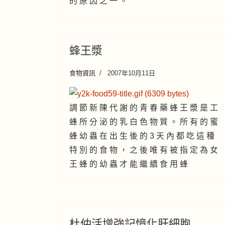
的 原 因 之 一 。
蜂王漿
食物資訊
2007年10月11日
調 節 新 陳 代 謝 的 青 春 藥 蜂 王 漿 是 工
蜂 所 分 泌 的 乳 白 色 物 質 。 所 有 的 蜜
蜂 幼 蟲 在 出 生 後 的 3 天 內 都 吃 這 種
特 別 的 食 物 ， 之 後 唯 有 被 指 定 為 女
王 蜂 的 幼 蟲 才 能 繼 續 食 用 蜂
杜仲活增強記憶化肝細胞