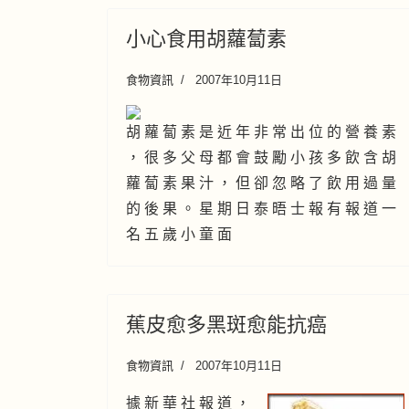
小心食用胡蘿蔔素
食物資訊
2007年10月11日
胡 蘿 蔔 素 是 近 年 非 常 出 位 的 營 養 素
， 很 多 父 母 都 會 鼓 勵 小 孩 多 飲 含 胡
蘿 蔔 素 果 汁 ， 但 卻 忽 略 了 飲 用 過 量
的 後 果 。 星 期 日 泰 晤 士 報 有 報 道 一
名 五 歲 小 童 面
蕉皮愈多黑斑愈能抗癌
食物資訊
2007年10月11日
據 新 華 社 報 道 ，