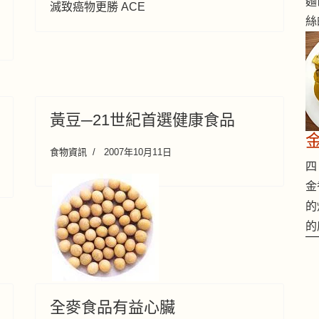
麵
滅致癌物更勝 ACE
絲
黃豆─21世紀首選健康食品
食物資訊
2007年10月11日
四 
金
的
的
全麥食品有益心臟