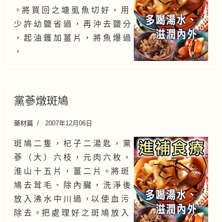
。將 買 回 之 塘 虱 魚 切 好 ， 用
少 許 幼 鹽 省 過 ， 再 沖 去 鹽 分
， 起 油 鑊 加 薑 片 ， 將 魚 爆 過
，
黨蔘燉斑鳩
藥材篇
2007年12月06日
斑 鳩 二 隻 ， 杞 子 二 湯 匙 ， 黨
蔘 （ 大 ） 六 枝 ， 元 肉 六 枚 ，
淮 山 十 五 片 ， 薑 二 片 。將 斑
鳩 去 茸 毛 、 除 內 臟 ， 洗 淨 後
放 入 沸 水 中 川 過 ，以 使 血 污
除 去 。把 處 理 好 之 斑 鳩 放 入