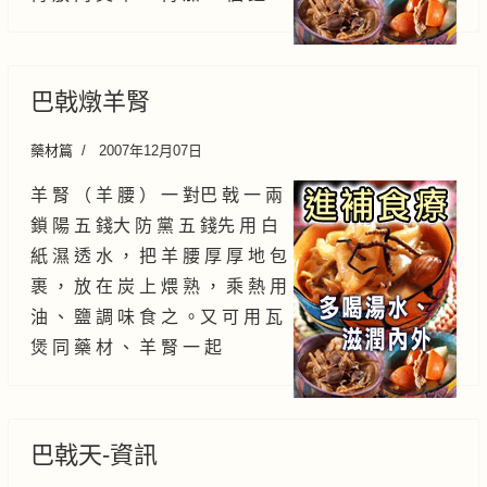
巴戟燉羊腎
藥材篇
2007年12月07日
羊 腎 （ 羊 腰 ） 一 對巴 戟 一 兩
鎖 陽 五 錢大 防 黨 五 錢先 用 白
紙 濕 透 水 ， 把 羊 腰 厚 厚 地 包
裹 ， 放 在 炭 上 煨 熟 ， 乘 熱 用
油 、 鹽 調 味 食 之 。又 可 用 瓦
煲 同 藥 材 、 羊 腎 一 起
巴戟天-資訊