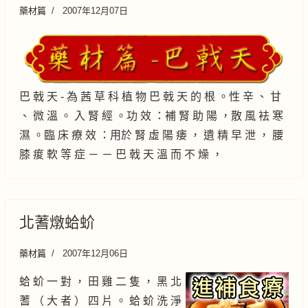
藥材篇
2007年12月07日
巴 戟 天 - 為 茜 草 科 植 物 巴 戟 天 的 根 。性 辛 、 甘
、 微 溫 。 入 腎 經 。功 效 ：補 腎 助 陽 ，散 風 袪 寒
濕 。臨 床 療 效 ：用於 腎 虛 陽 痿 ， 遺 精 早 泄 ， 腰
膝 痠 軟 等 症 － － 巴 戟 天 溫 而 不 燥 ，
北蓍燉蛤蚧
藥材篇
2007年12月06日
蛤 蚧 一 對 ， 田 雞 二 隻 ， 黑 北
蓍 （ 大 者 ） 四 片 。 蛤 蚧 洗 淨