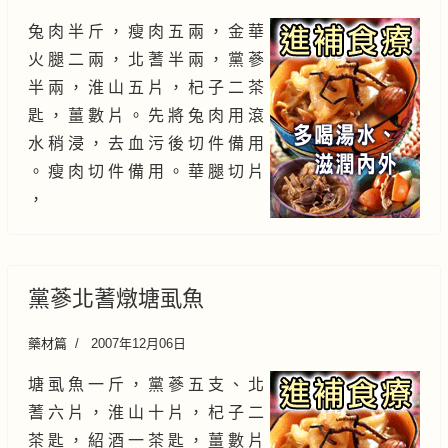
兔 肉 半 斤 ， 瘦 肉 五 兩 ， 金 華
火 腿 二 兩 ， 北 蓍 半 兩 ， 黨 蔘
半 兩 ， 淮 山 五 片 ， 杞 子 二 茶
匙 ， 薑 數 片 。 先 將 兔 肉 用 滾
水 稍 浸 ， 去 血 污 後 切 件 備 用
。 瘦 肉 切 件 備 用 。 華 腿 切 片
，
黨蔘北蓍燉塘虱魚
藥材篇
2007年12月06日
塘 虱 魚 一 斤 ， 黨 蔘 五 支 、 北
蓍 六 片 ， 淮 山 十 片 ， 杞 子 二
茶 匙 ， 紹 酒 一 茶 匙 ， 薑 數 片