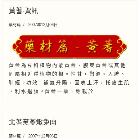
黃蓍-資訊
藥材篇
2007年12月06日
黃 蓍 為 豆 科 植 物 內 蒙 黃 蓍 、 膜 莢 黃 蓍 或 其 他
同 屬 相 近 種 植 物 的 根 。 性 甘 ， 微 溫 。 入 脾 、
肺 經 。功 效 ：補 氣 升 陽 ， 固 表 止 汗 ， 托 瘡 生 肌
， 利 水 退 腫 。黃 蓍 一 藥 ， 始 載 於
北蓍黨蔘燉兔肉
藥材篇
2007年12月06日