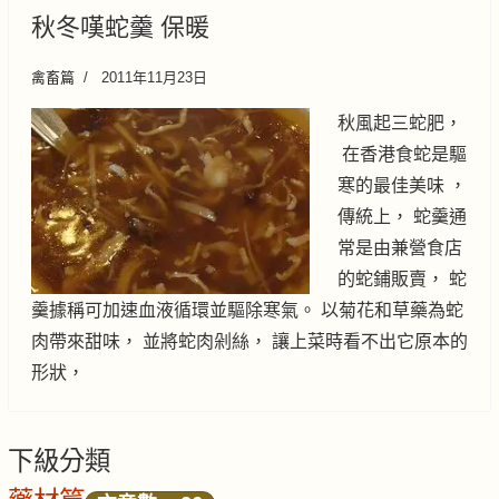
秋冬嘆蛇羹 保暖
禽畜篇
2011年11月23日
秋風起三蛇肥，
在香港食蛇是驅
寒的最佳美味 ，
傳統上， 蛇羹通
常是由兼營食店
的蛇鋪販賣， 蛇
羹據稱可加速血液循環並驅除寒氣。 以菊花和草藥為蛇
肉帶來甜味， 並將蛇肉剁絲， 讓上菜時看不出它原本的
形狀，
下級分類