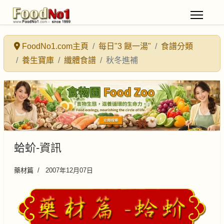
FoodNo1.com主頁
每日"3 餸一湯"
食譜分類
養生寶庫
纖體食譜
秋冬進補
蛤蚧-資訊
藥材篇
2007年12月07日