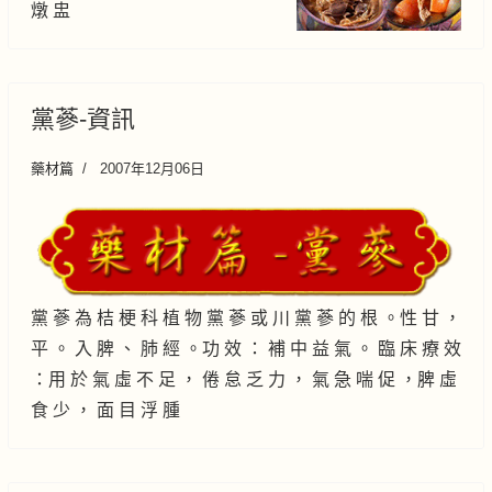
燉 盅
黨蔘-資訊
藥材篇
2007年12月06日
黨 蔘 為 桔 梗 科 植 物 黨 蔘 或 川 黨 蔘 的 根 。性 甘 ，
平 。 入 脾 、 肺 經 。功 效 ： 補 中 益 氣 。 臨 床 療 效
：用 於 氣 虛 不 足 ， 倦 怠 乏 力 ， 氣 急 喘 促 ，脾 虛
食 少 ， 面 目 浮 腫