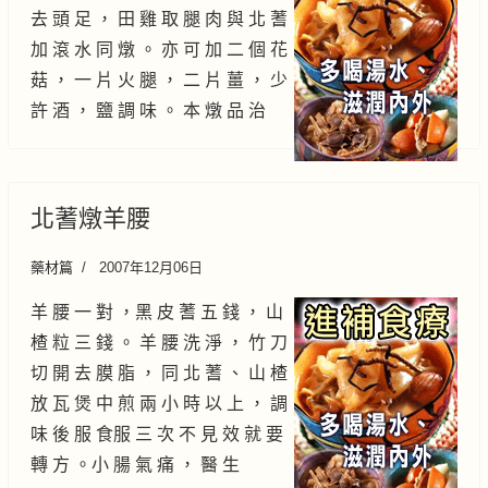
去 頭 足 ， 田 雞 取 腿 肉 與 北 蓍
加 滾 水 同 燉 。 亦 可 加 二 個 花
菇 ， 一 片 火 腿 ， 二 片 薑 ， 少
許 酒 ， 鹽 調 味 。 本 燉 品 治
北蓍燉羊腰
藥材篇
2007年12月06日
羊 腰 一 對 ，黑 皮 蓍 五 錢 ， 山
楂 粒 三 錢 。 羊 腰 洗 淨 ， 竹 刀
切 開 去 膜 脂 ， 同 北 蓍 、 山 楂
放 瓦 煲 中 煎 兩 小 時 以 上 ， 調
味 後 服 食服 三 次 不 見 效 就 要
轉 方 。小 腸 氣 痛 ， 醫 生