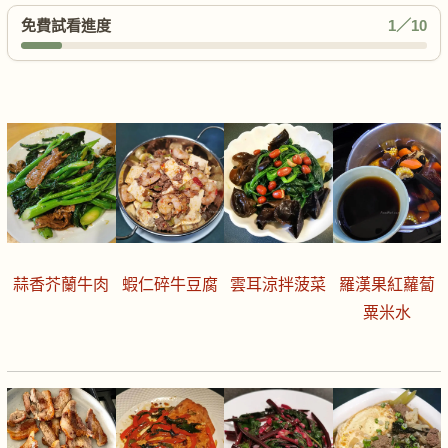
免費試看進度
1／10
蒜香芥蘭牛肉
蝦仁碎牛豆腐
雲耳涼拌菠菜
羅漢果紅蘿蔔
粟米水