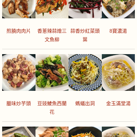
煎腩肉肉片
香蔥辣蒜燴三
蒜香炒紅菜頭
8寶濃湯
文魚柳
葉
臘味炒芋頭
豆豉鯪魚西蘭
螞蟻出洞
金玉滿堂湯
花