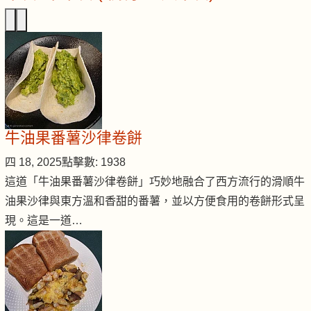
牛油果番薯沙律卷餅
四 18, 2025
點擊數: 1938
這道「牛油果番薯沙律卷餅」巧妙地融合了西方流行的滑順牛
油果沙律與東方溫和香甜的番薯，並以方便食用的卷餅形式呈
現。這是一道…