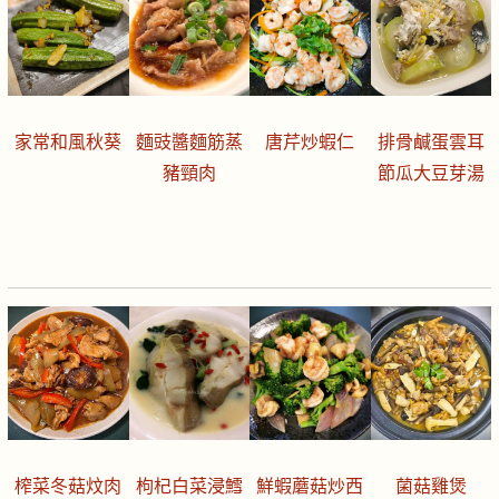
家常和風秋葵
麵豉醬麵筋蒸
唐芹炒蝦仁
排骨鹹蛋雲耳
豬頸肉
節瓜大豆芽湯
榨菜冬菇炆肉
枸杞白菜浸鱈
鮮蝦蘑菇炒西
菌菇雞煲