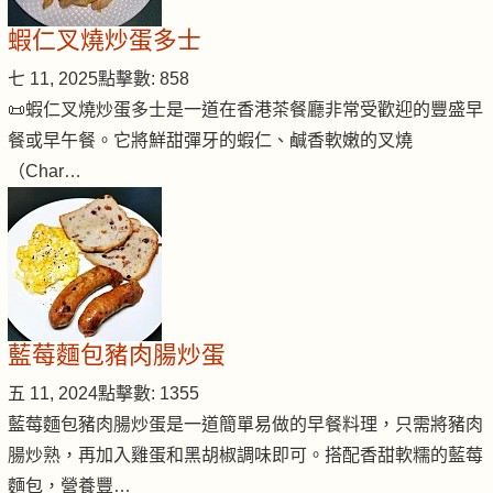
蝦仁叉燒炒蛋多士
七 11, 2025
點擊數: 858
📜蝦仁叉燒炒蛋多士是一道在香港茶餐廳非常受歡迎的豐盛早
餐或早午餐。它將鮮甜彈牙的蝦仁、鹹香軟嫩的叉燒
（Char…
藍莓麵包豬肉腸炒蛋
五 11, 2024
點擊數: 1355
藍莓麵包豬肉腸炒蛋是一道簡單易做的早餐料理，只需將豬肉
腸炒熟，再加入雞蛋和黑胡椒調味即可。搭配香甜軟糯的藍莓
麵包，營養豐…