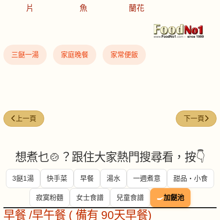
片
魚
蘭花
三餸一湯
家庭晚餐
家常便飯
上一篇文章: 每週煮意 (#48)
下一篇文章: 
上一頁
下一頁
想煮乜🍲？跟住大家熱門搜尋看，按👇
3餸1湯
快手菜
早餐
湯水
一週煮意
甜品・小食
寂寞粉麵
女士食譜
兒童食譜
🍳
加餸池
早餐 /早午餐 ( 備有 90天早餐)