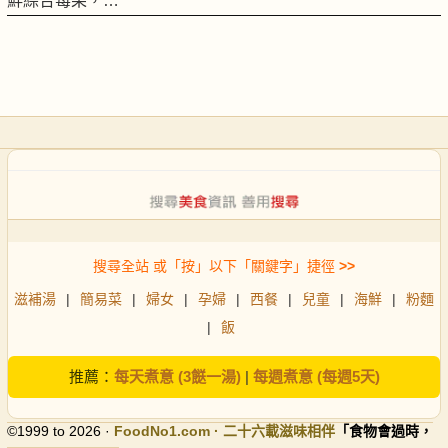
鮮綜合莓果，…
搜尋全站 或「按」以下「關鍵字」捷徑
>>
滋補湯
|
簡易菜
|
婦女
|
孕婦
|
西餐
|
兒童
|
海鮮
|
粉麵
|
飯
推薦：
每天煮意 (3餸一湯)
|
每週煮意 (每週5天)
©1999 to 2026 ·
FoodNo1
.com · 二十六載滋味相伴
「食物會過時，