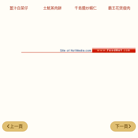
薑汁白菜仔
土魷蒸肉餅
千島醬炒蝦仁
霸王花煲瘦肉
上一篇文章: 今日煮意 ( #160 )
下一篇文章: 
上一頁
下一頁