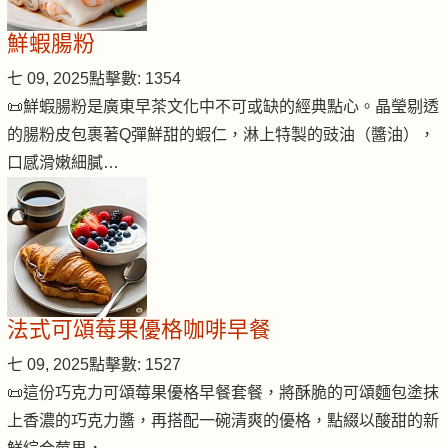
鮮蝦腸粉
七 09, 2025
點擊數: 1354
📜鮮蝦腸粉是廣東早茶文化中不可或缺的經典點心。晶瑩剔透
的腸粉皮包裹著Q彈鮮甜的蝦仁，淋上特製的豉油（醬油），
口感滑嫩細膩…
法式可頌莓果優格咖啡早餐
七 09, 2025
點擊數: 1527
📜這份巧克力可頌莓果優格早餐套餐，將酥脆的可頌麵包塗抹
上香濃的巧克力醬，再搭配一碗清爽的優格，點綴以酸甜的新