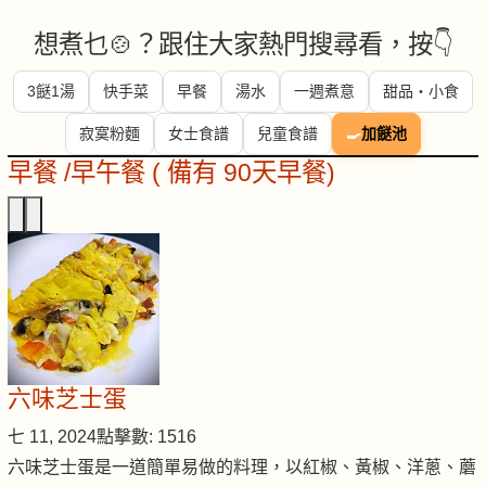
想煮乜🍲？跟住大家熱門搜尋看，按👇
3餸1湯
快手菜
早餐
湯水
一週煮意
甜品・小食
寂寞粉麵
女士食譜
兒童食譜
🍳
加餸池
早餐 /早午餐 ( 備有 90天早餐)
六味芝士蛋
七 11, 2024
點擊數: 1516
六味芝士蛋是一道簡單易做的料理，以紅椒、黃椒、洋蔥、蘑