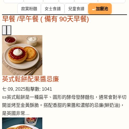
寂寞粉麵
女士食譜
兒童食譜
🍳
加餸池
早餐 /早午餐 ( 備有 90天早餐)
英式鬆餅配果醬忌廉
七 09, 2025
點擊數: 1041
📜英式鬆餅是一種扁平、圓形的酵母發酵麵包，通常會對半切
開並烤至金黃酥脆。搭配香甜的果醬和濃郁的忌廉(鮮奶油)，
是英國非常…