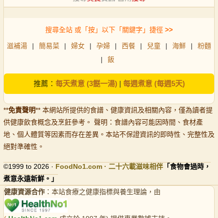
搜尋全站 或「按」以下「關鍵字」捷徑
>>
滋補湯
|
簡易菜
|
婦女
|
孕婦
|
西餐
|
兒童
|
海鮮
|
粉麵
|
飯
推薦：
每天煮意 (3餸一湯)
|
每週煮意 (每週5天)
**
免責聲明
** 本網站所提供的食譜、健康資訊及相關內容，僅為讀者提
供健康飲食概念及烹飪參考。 聲明：食譜內容可能因時間、食材產
地、個人體質等因素而存在差異。本站不保證資訊的即時性、完整性及
絕對準確性。
©1999 to 2026 ·
FoodNo1
.com · 二十六載滋味相伴
「食物會過時，
煮意永遠新鮮。」
健康資源合作
：本站食療之健康指標與養生理論，由