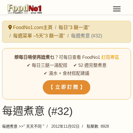
FoodNo1.com主頁
每日"3 餸一湯"
每週菜單 –5天"3 餸一湯"
每週煮意 (#32)
想每日唔使再諗煮乜
？可每日查看 FoodNo1
訂閱專區
✔ 每日三餸一湯配搭 ✔ 52 週完整煮意
✔ 湯水 + 食材搭配建議
【 立 即 訂 閱 】
每週煮意 (#32)
每週煮意 >>" 天天不同 "
2012年11月02日
點擊數: 8928