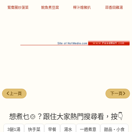
鴛鴦腸炒菠菜
鯇魚煮豆腐
檸汁燴豬扒
蒜香田雞湯
上一篇文章: 每週煮意 (#33)
下一篇文章: 
上一頁
下一頁
想煮乜🍲？跟住大家熱門搜尋看，按👇
3餸1湯
快手菜
早餐
湯水
一週煮意
甜品・小食