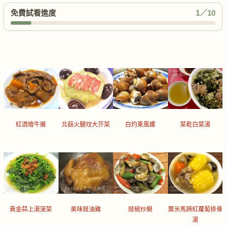
免費試看進度
1／10
紅酒燴牛展
北菇火腿炆大芥菜
白灼東風螺
菜乾白菜湯
黃金蒜上湯菠菜
美味豉油雞
豉椒炒蜆
粟米馬蹄紅蘿蔔排骨
湯