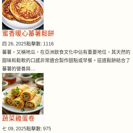
蜜香暖心蕃薯鬆餅
四 26, 2025
點擊數: 1116
蕃薯，又稱地瓜，在亞洲飲食文化中佔有重要地位，其天然的
甜味和鬆軟的口感非常適合製作甜點或早餐。這道鬆餅結合了
蕃薯的營養與…
蔬菜雞蛋卷
七 09, 2025
點擊數: 975