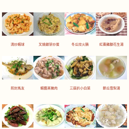
清炒蝦球
叉燒銀芽炒蛋
冬瓜炆火腩
紅棗雞腳花生湯
煎封馬友
蝦醬蒸豬肉
三菇扒小白菜
節瓜雪梨湯