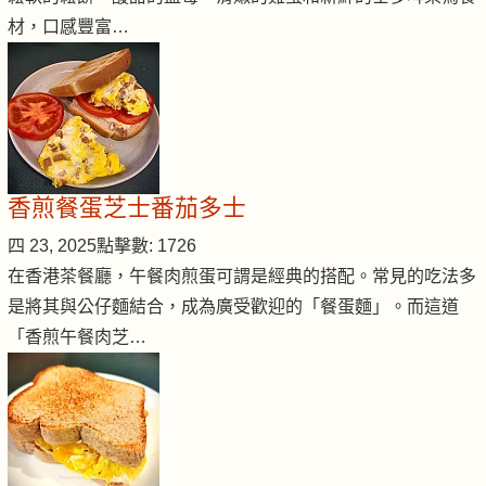
材，口感豐富…
香煎餐蛋芝士番茄多士
四 23, 2025
點擊數: 1726
在香港茶餐廳，午餐肉煎蛋可謂是經典的搭配。常見的吃法多
是將其與公仔麵結合，成為廣受歡迎的「餐蛋麵」。而這道
「香煎午餐肉芝…