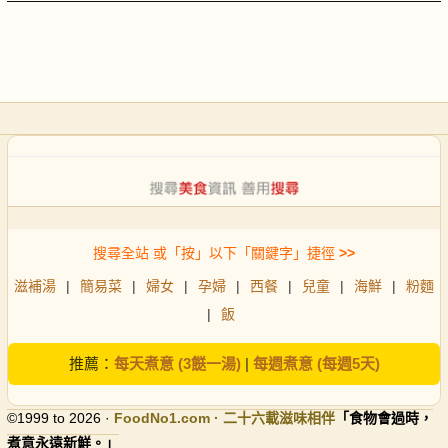
搜尋全站 或「按」以下「關鍵字」捷徑
>>
滋補湯
|
簡易菜
|
婦女
|
孕婦
|
西餐
|
兒童
|
海鮮
|
粉麵
|
飯
推薦：
每天煮意 (3餸一湯)
|
每週煮意 (每週5天)
©1999 to 2026 ·
FoodNo1
.com · 二十六載滋味相伴
「食物會過時，
煮意永遠新鮮。」