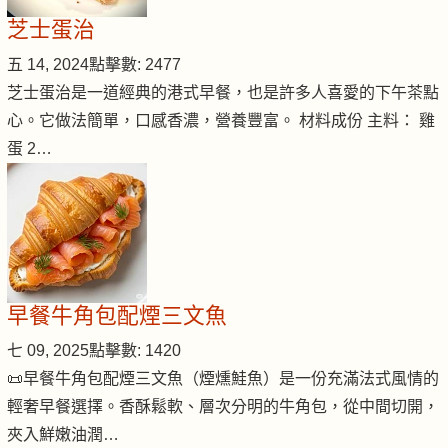
芝士蛋治
五 14, 2024
點擊數: 2477
芝士蛋治是一道經典的港式早餐，也是許多人喜愛的下午茶點
心。它做法簡單，口感香濃，營養豐富。 材料成份 主料： 雞
蛋 2…
早餐牛角包配煙三文魚
七 09, 2025
點擊數: 1420
📜早餐牛角包配煙三文魚（煙燻鮭魚）是一份充滿法式風情的
輕奢早餐選擇。香酥鬆軟、層次分明的牛角包，從中間切開，
夾入鮮嫩油潤…