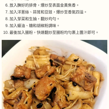
放入醃好的排骨，爆炒至表面金黃焦香。
加入洋蔥絲、蒜茸和豆豉，爆炒至香氣四溢。
加入芽菜和生抽，翻炒均勻。
加入蠔油、糖和胡椒粉調味。
最後加入腸粉，快速翻炒至腸粉均勻裹上醬汁即可。