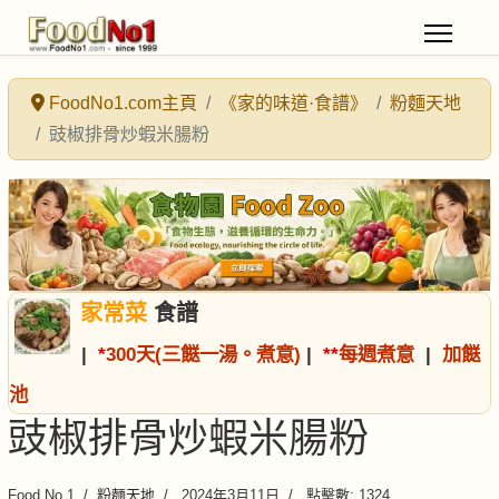
FoodNo1.com主頁
《家的味道·食譜》
粉麵天地
豉椒排骨炒蝦米腸粉
家常菜
食譜
|
*
300天(三餸一湯。煮意)
|
*
*
每週煮意
|
加餸
池
豉椒排骨炒蝦米腸粉
Food No.1
粉麵天地
2024年3月11日
點擊數: 1324