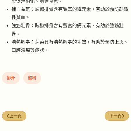
於促進消化、增進食慾。
補血益氣：豉椒排骨含有豐富的鐵元素，有助於預防缺鐵
性貧血。
強筋壯骨：豉椒排骨含有豐富的鈣元素，有助於強筋壯
骨。
清熱解毒：芽菜具有清熱解毒的功效，有助於預防上火、
口腔潰瘍等症狀。
排骨
腸粉
上一篇文章: 薑蔥叉燒汁撈麵 + 新鮮出爐叉燒
下一篇文章
上一頁
下一頁