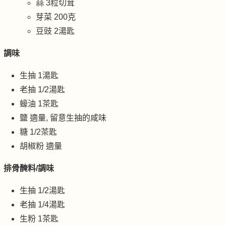
蒜 3粒切茸
芽菜 200克
豆豉 2湯匙
調味
生抽 1湯匙
老抽 1/2湯匙
蠔油 1茶匙
鹽 適量, 留意生抽的咸味
糖 1/2茶匙
胡椒粉 適量
排骨醃料/調味
生抽 1/2湯匙
老抽 1/4湯匙
生粉 1茶匙