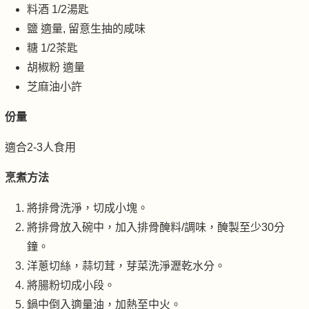
料酒 1/2湯匙
鹽 適量, 留意生抽的咸味
糖 1/2茶匙
胡椒粉 適量
芝麻油小許
份量
適合2-3人食用
烹煮方法
將排骨洗淨，切成小塊。
將排骨放入碗中，加入排骨醃料/調味，醃製至少30分
鐘。
洋蔥切絲，蒜切茸，芽菜洗淨瀝乾水分。
將腸粉切成小段。
鍋中倒入適量油，加熱至中火。