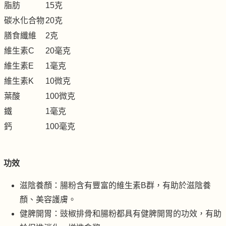
脂肪
15克
碳水化合物
20克
膳食纖維
2克
維生素C
20毫克
維生素E
1毫克
維生素K
10微克
葉酸
100微克
鐵
1毫克
鈣
100毫克
功效
滋陰養顏：腸粉含有豐富的維生素B群，有助於滋陰養
顏、美容護膚。
健脾開胃：豉椒排骨和腸粉都具有健脾開胃的功效，有助