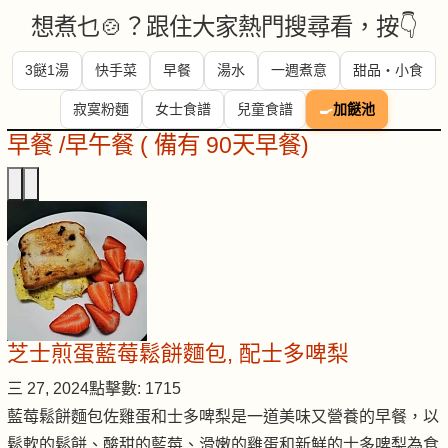
想煮乜🍲？跟住大家熱門搜尋看，按👇
3餸1湯
快手菜
早餐
湯水
一週煮意
甜品・小食
寂寞粉麵
女士食譜
兒童食譜
🍳
加餸池
早餐 /早午餐 ( 備有 90天早餐)
芝士煎蛋藍莓鬆餅麵包, 配士多啤梨
三 27, 2024
點擊數: 1715
藍莓鬆餅麵包佐雞蛋和士多啤梨是一道美味又營養的早餐，以
鬆軟的鬆餅、酸甜的藍莓、滑嫩的雞蛋和新鮮的士多啤梨為食