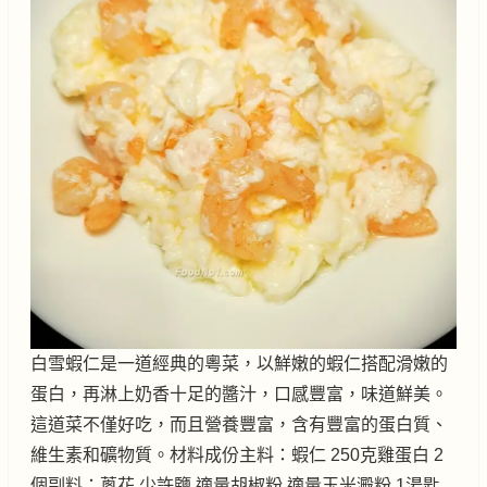
白雪蝦仁是一道經典的粵菜，以鮮嫩的蝦仁搭配滑嫩的
蛋白，再淋上奶香十足的醬汁，口感豐富，味道鮮美。
這道菜不僅好吃，而且營養豐富，含有豐富的蛋白質、
維生素和礦物質。材料成份主料：蝦仁 250克雞蛋白 2
個副料：蔥花 少許鹽 適量胡椒粉 適量玉米澱粉 1湯匙