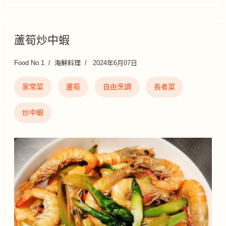
蘆筍炒中蝦
Food No.1
海鮮料理
2024年6月07日
家常菜
蘆筍
自由烹調
長者菜
炒中蝦