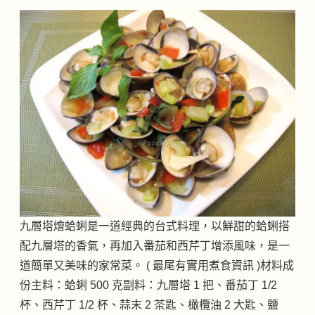
九層塔燴蛤蜊是一道經典的台式料理，以鮮甜的蛤蜊搭
配九層塔的香氣，再加入番茄和西芹丁增添風味，是一
道簡單又美味的家常菜。 ( 最尾有實用煮食資訊 )材料成
份主料：蛤蜊 500 克副料：九層塔 1 把、番茄丁 1/2
杯、西芹丁 1/2 杯、蒜末 2 茶匙、橄欖油 2 大匙、鹽