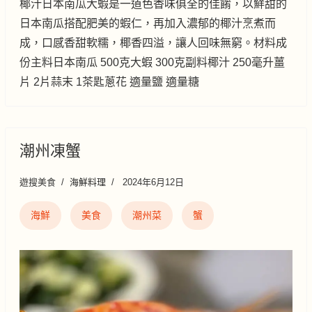
椰汁日本南瓜大蝦是一道色香味俱全的佳餚，以鮮甜的
日本南瓜搭配肥美的蝦仁，再加入濃郁的椰汁烹煮而
成，口感香甜軟糯，椰香四溢，讓人回味無窮。材料成
份主料日本南瓜 500克大蝦 300克副料椰汁 250毫升薑
片 2片蒜末 1茶匙蔥花 適量鹽 適量糖
潮州凍蟹
遊搜美食
海鮮料理
2024年6月12日
海鮮
美食
潮州菜
蟹