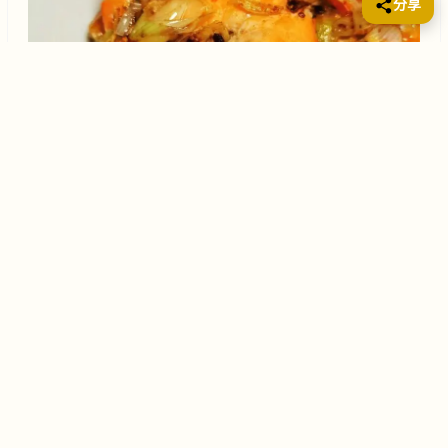
分享
辣鮮露大蔥煎蝦是一道簡單易做的家常菜，將新鮮的蝦
仁裹上辣鮮露和大蔥，再煎至金黃酥脆，即可享用。這
道菜口感鮮嫩，味道鹹香，讓人回味無窮。材料成份主
料：中蝦 500克副料：蔥白 2根辣鮮露 2湯匙鹽 適量胡
椒粉