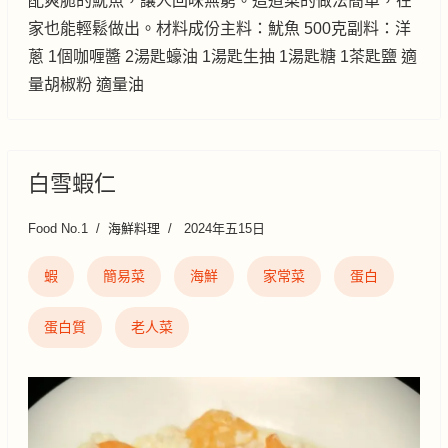
配爽脆的魷魚，讓人回味無窮。這道菜的做法簡單，在
家也能輕鬆做出。材料成份主料：魷魚 500克副料：洋
蔥 1個咖喱醬 2湯匙蠔油 1湯匙生抽 1湯匙糖 1茶匙鹽 適
量胡椒粉 適量油
白雪蝦仁
Food No.1
海鮮料理
2024年五15日
蝦
簡易菜
海鮮
家常菜
蛋白
蛋白質
老人菜