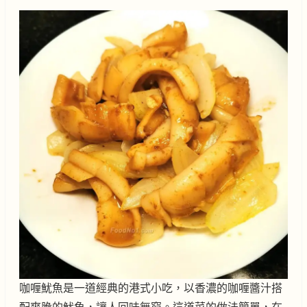
咖喱魷魚是一道經典的港式小吃，以香濃的咖喱醬汁搭