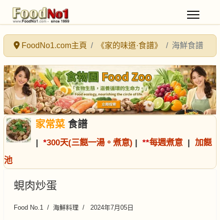
FoodNo1.com主頁
《家的味道·食譜》
海鮮食譜
家常菜
食譜
|
*
300天(三餸一湯。煮意)
|
*
*
每週煮意
|
加餸
池
蜆肉炒蛋
Food No.1
海鮮料理
2024年7月05日