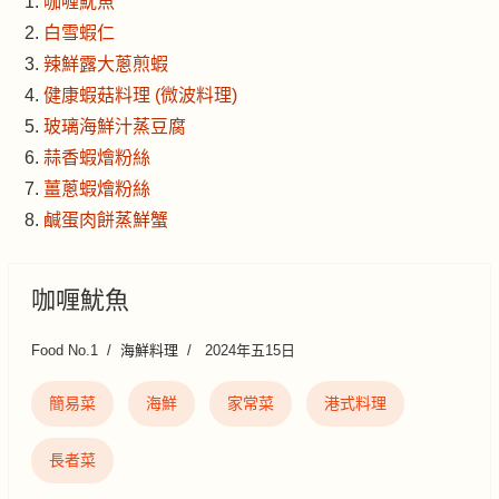
咖喱魷魚
白雪蝦仁
辣鮮露大蔥煎蝦
健康蝦菇料理 (微波料理)
玻璃海鮮汁蒸豆腐
蒜香蝦燴粉絲
薑蔥蝦燴粉絲
鹹蛋肉餅蒸鮮蟹
咖喱魷魚
Food No.1
海鮮料理
2024年五15日
簡易菜
海鮮
家常菜
港式料理
長者菜