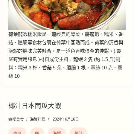
荷葉龍蝦糯米飯是一道經典的粵菜，將龍蝦、糯米、香
菇、臘腸等食材包裹在荷葉中蒸熟而成。荷葉的清香與
龍蝦的鮮味完美融合，是一道色香味俱全的佳餚。( 最
尾有實用訊息 )材料成份主料：龍蝦 2 隻 (約 1.5 斤)副
料：糯米 3 杯、香菇 5 朵、臘腸 1 根、薑絲 10 克、蔥
絲 10
椰汁日本南瓜大蝦
遊搜美食
海鮮料理
2024年6月16日
南瓜
蝦
海鮮
椰汁