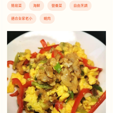
簡易菜
海鮮
營養菜
自由烹調
適合全家老小
蜆肉