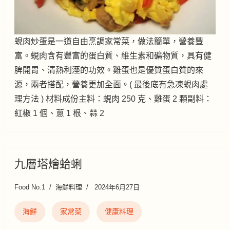
蜆肉炒蛋是一道自由烹調家常菜，做法簡單，營養豐
富。蜆肉含有豐富的蛋白質、維生素和礦物質，具有健
脾開胃、清熱利溼的功效。雞蛋也是優質蛋白質的來
源，兩者搭配，營養更加全面。( 最後底有急凍蜆肉處
理方法 ) 材料成份主料：蜆肉 250 克、雞蛋 2 顆副料：
紅椒 1 個、蔥 1 根、蒜 2
九層塔燴蛤蜊
Food No.1
海鮮料理
2024年6月27日
海鮮
家常菜
健康料理