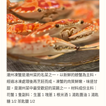
潮州凍蟹是潮州菜的名菜之一，以新鮮的螃蟹為主料，
經過冰凍處理後再烹飪而成。凍蟹的肉質鮮嫩，味道甘
甜，是潮州菜中最受歡迎的菜餚之一。材料成份主料：
花蟹 1 隻副料：生薑 1 塊蔥 1 根米酒 1 湯匙醬油 1 湯匙
糖 1/2 茶匙鹽 1/2