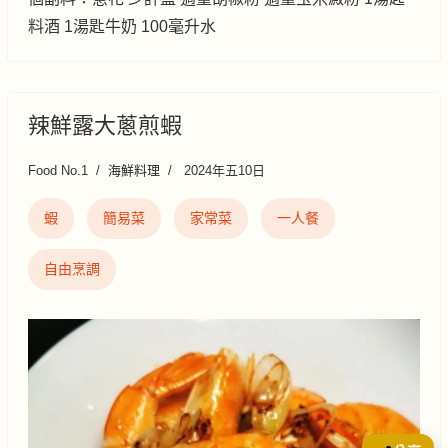
料酒 1湯匙牛奶 100毫升水
辣鮮露大蔥煎蝦
Food No.1
海鮮料理
2024年五10日
蝦
簡易菜
家常菜
一人餐
自由烹調