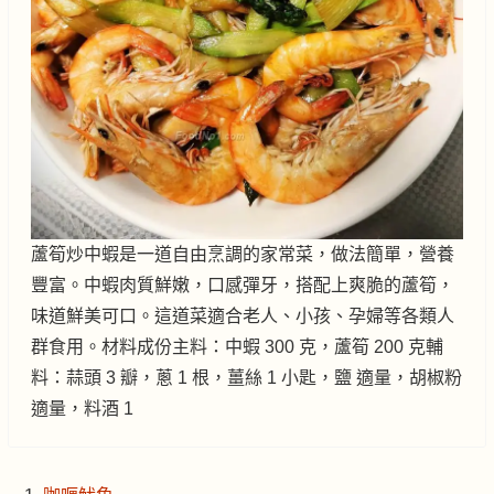
蘆筍炒中蝦是一道自由烹調的家常菜，做法簡單，營養
豐富。中蝦肉質鮮嫩，口感彈牙，搭配上爽脆的蘆筍，
味道鮮美可口。這道菜適合老人、小孩、孕婦等各類人
群食用。材料成份主料：中蝦 300 克，蘆筍 200 克輔
料：蒜頭 3 瓣，蔥 1 根，薑絲 1 小匙，鹽 適量，胡椒粉
適量，料酒 1