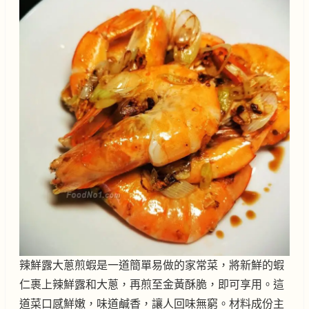
辣鮮露大蔥煎蝦是一道簡單易做的家常菜，將新鮮的蝦
仁裹上辣鮮露和大蔥，再煎至金黃酥脆，即可享用。這
道菜口感鮮嫩，味道鹹香，讓人回味無窮。材料成份主