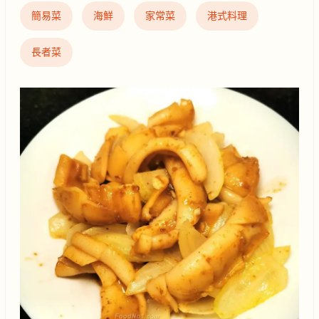
簡易菜
海鮮
家常菜
港式料理
長者菜