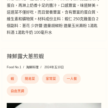
蛋白，再淋上奶香十足的醬汁，口感豐富，味道鮮美。
這道菜不僅好吃，而且營養豐富，含有豐富的蛋白質、
維生素和礦物質。材料成份主料：蝦仁 250克雞蛋白 2
個副料：蔥花 少許鹽 適量胡椒粉 適量玉米澱粉 1湯匙
料酒 1湯匙牛奶 100毫升水
辣鮮露大蔥煎蝦
Food No.1
海鮮料理
2024年五10日
蝦
簡易菜
家常菜
一人餐
自由烹調