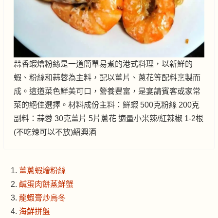
蒜香蝦燴粉絲是一道簡單易煮的港式料理，以新鮮的
蝦、粉絲和蒜蓉為主料，配以薑片、蔥花等配料烹製而
成。這道菜色鮮美可口，營養豐富，是宴請賓客或家常
菜的絕佳選擇。材料成份主料：鮮蝦 500克粉絲 200克
副料：蒜蓉 30克薑片 5片蔥花 適量小米辣/紅辣椒 1-2根
(不吃辣可以不放)紹興酒
薑蔥蝦燴粉絲
鹹蛋肉餅蒸鮮蟹
龍蝦膏炒烏冬
海鮮拼盤