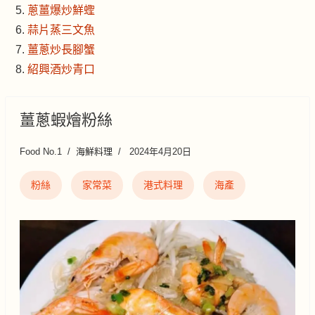
蔥薑爆炒鮮蟶
蒜片蒸三文魚
薑蔥炒長腳蟹
紹興酒炒青口
薑蔥蝦燴粉絲
Food No.1
海鮮料理
2024年4月20日
粉絲
家常菜
港式料理
海產