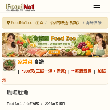
FoodNo1.com主頁
《家的味道·食譜》
海鮮食譜
家常菜
食譜
|
*
300天(三餸一湯。煮意)
|
*
*
每週煮意
|
加餸
池
咖喱魷魚
Food No.1
海鮮料理
2024年五15日