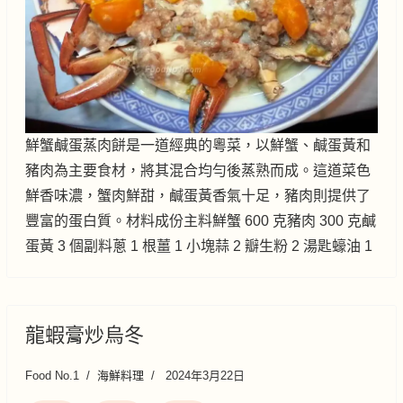
鮮蟹鹹蛋蒸肉餅是一道經典的粵菜，以鮮蟹、鹹蛋黃和
豬肉為主要食材，將其混合均勻後蒸熟而成。這道菜色
鮮香味濃，蟹肉鮮甜，鹹蛋黃香氣十足，豬肉則提供了
豐富的蛋白質。材料成份主料鮮蟹 600 克豬肉 300 克鹹
蛋黃 3 個副料蔥 1 根薑 1 小塊蒜 2 瓣生粉 2 湯匙蠔油 1
龍蝦膏炒烏冬
Food No.1
海鮮料理
2024年3月22日