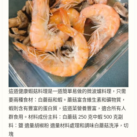
這道健康蝦菇料理是一道簡單易做的微波爐料理，只需
要兩種食材：白蘑菇和蝦。蘑菇富含維生素和礦物質，
蝦則含有豐富的蛋白質，這道菜營養豐富，適合所有人
群食用。材料成份主料：白蘑菇 250 克中蝦 500 克副
料：鹽 適量胡椒粉 適量材料處理和調味白蘑菇洗淨，切
塊