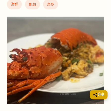
海鮮
龍蝦
烏冬
分享