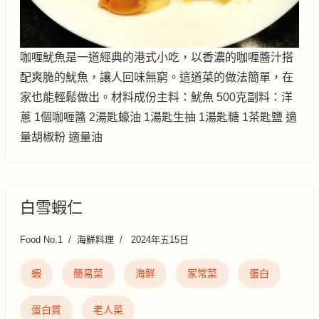
咖喱魷魚是一道經典的港式小吃，以香濃的咖喱醬汁搭
配爽脆的魷魚，讓人回味無窮。這道菜的做法簡單，在
家也能輕鬆做出。材料成份主料：魷魚 500克副料：洋
蔥 1個咖喱醬 2湯匙蠔油 1湯匙生抽 1湯匙糖 1茶匙鹽 適
量胡椒粉 適量油
白雪蝦仁
Food No.1
海鮮料理
2024年五15日
蝦
簡易菜
海鮮
家常菜
蛋白
蛋白質
老人菜