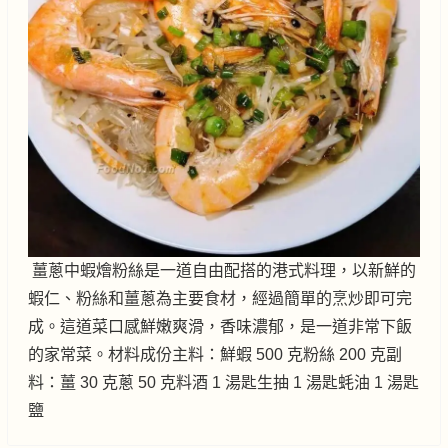
薑蔥中蝦燴粉絲是一道自由配搭的港式料理，以新鮮的
蝦仁、粉絲和薑蔥為主要食材，經過簡單的烹炒即可完
成。這道菜口感鮮嫩爽滑，香味濃郁，是一道非常下飯
的家常菜。材料成份主料：鮮蝦 500 克粉絲 200 克副
料：薑 30 克蔥 50 克料酒 1 湯匙生抽 1 湯匙蚝油 1 湯匙
鹽