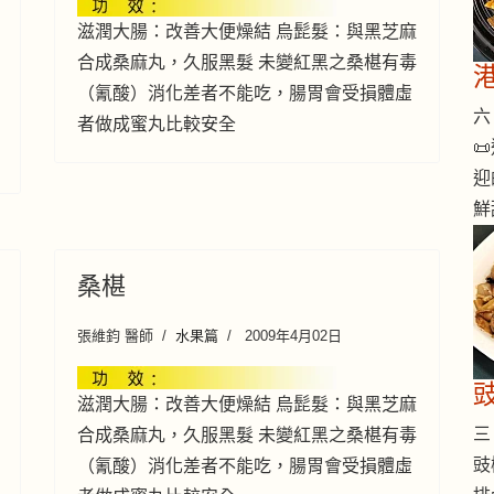
滋潤大腸：改善大便燥結 烏髭髮：與黑芝麻
合成桑麻丸，久服黑髮 未變紅黑之桑椹有毒
（氰酸）消化差者不能吃，腸胃會受損體虛
六 
者做成蜜丸比較安全

迎
鮮
桑椹
張維鈞 醫師
水果篇
2009年4月02日
滋潤大腸：改善大便燥結 烏髭髮：與黑芝麻
三 
合成桑麻丸，久服黑髮 未變紅黑之桑椹有毒
豉
（氰酸）消化差者不能吃，腸胃會受損體虛