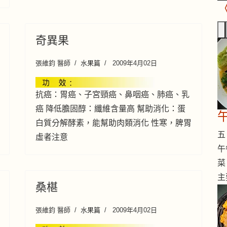
奇異果
張維鈞 醫師
水果篇
2009年4月02日
抗癌：胃癌、子宮頸癌、鼻咽癌、肺癌、乳
癌 降低膽固醇：纖維含量高 幫助消化：蛋
白質分解酵素，能幫助肉類消化 性寒，脾胃
五 
虛者注意
午
菜
主
桑椹
張維鈞 醫師
水果篇
2009年4月02日