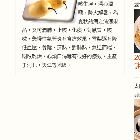
咳生津，清心潤
或
喉，降火解暑，為
夏秋熱病之清涼果
品，又可潤肺，止咳，化痰，對感冒，咳
嗽，急慢性氣管炎有食療效果，雪梨逐有降
低血壓，養陰，清熱，對肺熱，氣逆而喘，
咽喉乾燥，心煩口渴等有很好的療效，主產
于河北，天津等地區。
一 
太
典