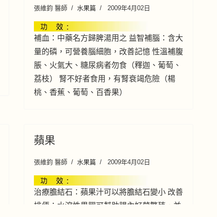
張維鈞 醫師
水果篇
2009年4月02日
補血：中藥名方歸脾湯用之 益智補腦：含大
量的磷，可營養腦細胞，改善記憶 性溫補腹
脹、火氣大、糖尿病者勿食（釋迦、葡萄、
荔枝） 腎不好者食用，有腎衰竭危險（楊
桃、香蕉、葡萄、百香果）
蘋果
張維鈞 醫師
水果篇
2009年4月02日
治療膽結石：蘋果汁可以將膽結石變小 改善
排便：水溶性果膠可幫助腸內好菌繁殖，並