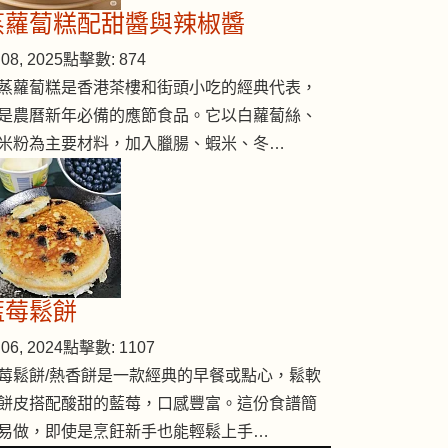
蒸蘿蔔糕配甜醬與辣椒醬
08, 2025
點擊數: 874
蒸蘿蔔糕是香港茶樓和街頭小吃的經典代表，
是農曆新年必備的應節食品。它以白蘿蔔絲、
米粉為主要材料，加入臘腸、蝦米、冬…
藍莓鬆餅
06, 2024
點擊數: 1107
莓鬆餅/熱香餅是一款經典的早餐或點心，鬆軟
餅皮搭配酸甜的藍莓，口感豐富。這份食譜簡
易做，即使是烹飪新手也能輕鬆上手…