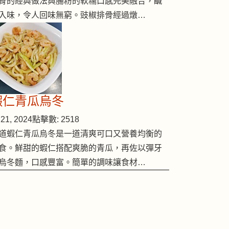
骨的經典做法與腸粉的軟糯口感完美融合，鹹
入味，令人回味無窮。豉椒排骨經過燉…
蝦仁青瓜烏冬
21, 2024
點擊數: 2518
道蝦仁青瓜烏冬是一道清爽可口又營養均衡的
食。鮮甜的蝦仁搭配爽脆的青瓜，再佐以彈牙
烏冬麵，口感豐富。簡單的調味讓食材…