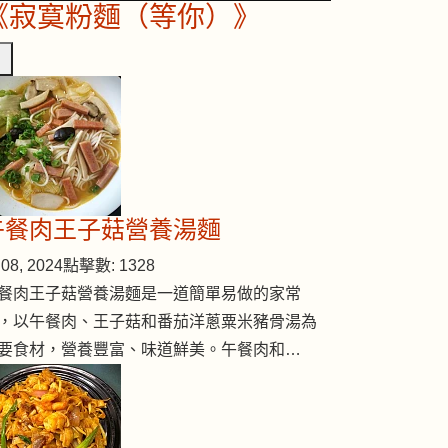
《寂寞粉麵（等你）》
午餐肉王子菇營養湯麵
08, 2024
點擊數: 1328
餐肉王子菇營養湯麵是一道簡單易做的家常
，以午餐肉、王子菇和番茄洋蔥粟米豬骨湯為
要食材，營養豐富、味道鮮美。午餐肉和…