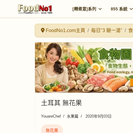
[轉煮意]系列
855 系統
FoodNo1.com主頁
每日"3 餸一湯"
食
土耳其 無花果
YouareChef
水果篇
2020年9月03日
無花果