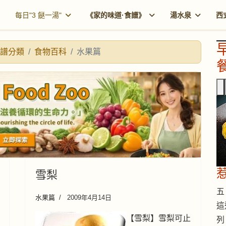
每日"3 餸一湯"
《家的味道·食譜》
湯水泉
西
譜分類
食物百科
水果篇
餐
雪梨
五 
水果篇
2009年4月14日
這
【雪梨】雪梨可止
列