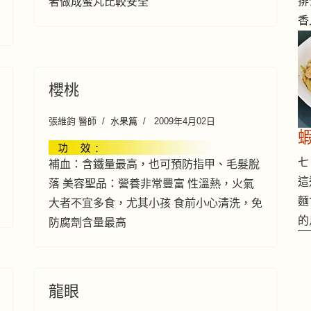
排
者做成蜜丸比較安全
香
櫻桃
張維鈞 醫師
水果篇
2009年4月02日
七 
補血：含鐵量最高，也可預防指甲、毛髮脫
這
落 美容聖品：營養非常豐富 性溫熱，火氣
麵
大者不宜多食，尤其小孩 食前小心清洗，免
的
防腐劑含量最高
龍眼