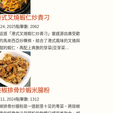
港式叉燒蝦仁炒貴刁
24, 2025
點擊數: 2062
這道「港式叉燒蝦仁炒貴刁」靈感源自廣受歡
的馬來西亞炒粿條，結合了港式風味的叉燒與
甜的蝦仁，再配上爽脆的芽菜(豆芽菜…
豉椒排骨炒蝦米腸粉
11, 2024
點擊數: 1312
椒排骨炒腸粉是一道創意十足的粵菜，將豉椒