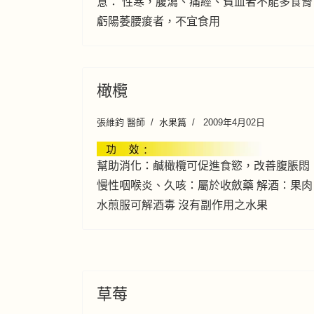
意： 性寒，腹瀉、痛經、貧血者不能多食腎
虧陽萎腰痠者，不宜食用
橄欖
張維鈞 醫師
水果篇
2009年4月02日
幫助消化：鹹橄欖可促進食慾，改善腹脹悶
慢性咽喉炎、久咳：屬於收斂藥 解酒：果肉
水煎服可解酒毒 沒有副作用之水果
草莓