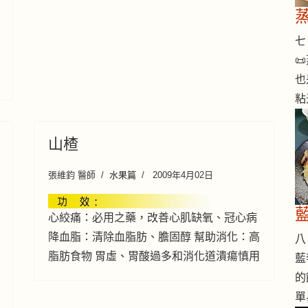
七 

也
粘
山楂
張維鈞 醫師
水果篇
2009年4月02日
心絞痛：必用之藥，改善心肌缺氧、冠心病
降血脂：清除血脂肪、膽固醇 幫助消化：高
八 
脂肪食物 胃虛、胃酸過多和消化道潰瘍慎用
藍
的
單