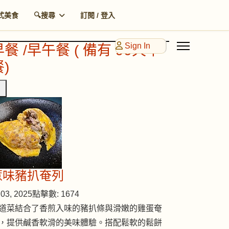
式美食
🔍搜尋
訂閱 / 登入
Sign In
早餐 /早午餐 ( 備有 90天早
)
惹味豬扒奄列
03, 2025
點擊數: 1674
道菜結合了香煎入味的豬扒條與滑嫩的雞蛋奄
，提供鹹香軟滑的美味體驗。搭配鬆軟的鬆餅