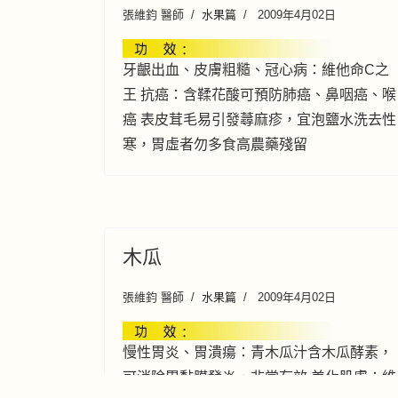
張維鈞 醫師
水果篇
2009年4月02日
牙齦出血、皮膚粗糙、冠心病：維他命C之
王 抗癌：含鞣花酸可預防肺癌、鼻咽癌、喉
癌 表皮茸毛易引發蕁麻疹，宜泡鹽水洗去性
寒，胃虛者勿多食高農藥殘留
木瓜
張維鈞 醫師
水果篇
2009年4月02日
慢性胃炎、胃潰瘍：青木瓜汁含木瓜酵素，
可消除胃黏膜發炎，非常有效 美化肌膚：維