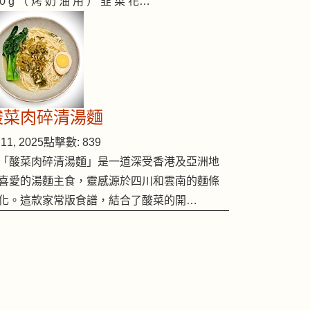
00 g （ 烤 奶 油 用 ） 韭 菜 花…
酸菜肉碎清湯麵
11, 2025
點擊數: 839
「酸菜肉碎清湯麵」是一道深受香港及亞洲地
喜愛的湯麵主食，靈感源於四川和雲南的麵條
化。這款家常版食譜，結合了酸菜的開…