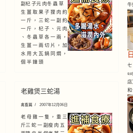
副杞 子元 肉冬 蟲 草
牛
生 薑 取 果 子 狸 肉 約
一 斤 ， 三 蛇 一 副 約
一 斤 ， 杞 子 、 元 肉
、 冬 蟲 草 各 一 兩 ，
生 薑 一 兩 切 片 ， 加
水 用 大 瓦 鍋 同 燜 ，
個 半 鐘 頭
七 

店
和
老雞煲三蛇湯
禽畜篇
2007年12月06日
老 母 雞 一 隻 ， 重 三
斤三 蛇 一 副瘦 肉 五