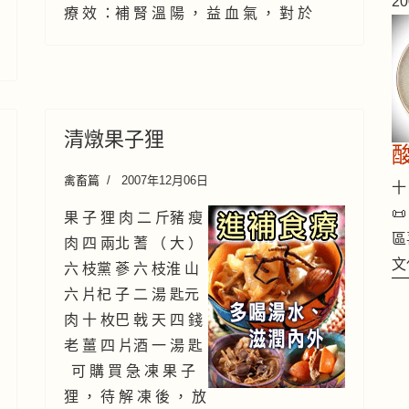
2
療 效 ：補 腎 溫 陽 ， 益 血 氣 ， 對 於
清燉果子狸
禽畜篇
2007年12月06日
十 

果 子 狸 肉 二 斤豬 瘦
區
肉 四 兩北 蓍 （ 大 ）
文
六 枝黨 蔘 六 枝淮 山
六 片杞 子 二 湯 匙元
肉 十 枚巴 戟 天 四 錢
老 薑 四 片酒 一 湯 匙
可 購 買 急 凍 果 子
狸 ， 待 解 凍 後 ， 放