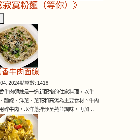
《寂寞粉麵（等你）》
蔥香牛肉面線
04, 2024
點擊數: 1418
香牛肉麵線是一道新配搭的住家料理，以牛
、麵線、洋蔥、蔥花和高湯為主要食材。牛肉
用碎牛肉，以洋蔥拌炒至熟並調味，再加…