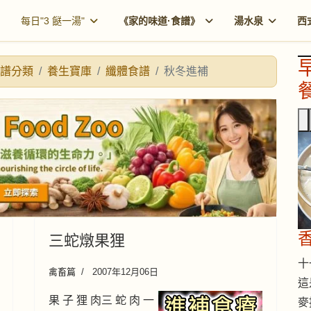
每日"3 餸一湯"
《家的味道·食譜》
湯水泉
西
譜分類
養生寶庫
纖體食譜
秋冬進補
餐
三蛇燉果狸
十一
禽畜篇
2007年12月06日
這
果 子 狸 肉三 蛇 肉 一
麥