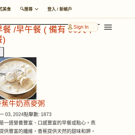
式美食
🔍搜尋
登入 / 新帳戶
Sign In
早餐 /早午餐 ( 備有 90天早
)
香蕉牛奶燕麥粥
 03, 2024
點擊數: 1873
是一道營養豐富、口感豐富的早餐或點心。燕
提供豐富的纖維，香蕉提供天然的甜味和鉀，