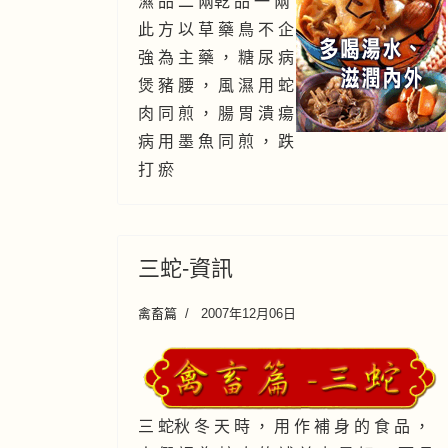
濕 品 二 兩乾 品 一 兩
此 方 以 草 藥 鳥 不 企
強 為 主 藥 ， 糖 尿 病
煲 豬 腰 ， 風 濕 用 蛇
肉 同 煎 ， 腸 胃 潰 瘍
病 用 墨 魚 同 煎 ， 跌
打 瘀
三蛇-資訊
禽畜篇
2007年12月06日
三 蛇秋 冬 天 時 ， 用 作 補 身 的 食 品 ，