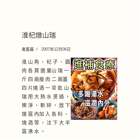
淮杞燉山瑞
禽畜篇
2007年12月06日
淮 山 角 、 杞 子 、 圓
肉 各 買 適 量山 瑞 一
斤 四 兩瘦 肉 二 兩薑
四 片燒 酒 一 茶 匙 山
瑞 用 大 熱 水 燙 過 ，
擦 淨 ， 斬 碎 ， 放 下
燉 窩 內加 入 各 料 、
燒 酒 等 ， 注 下 大 半
窩 沸 水 ，