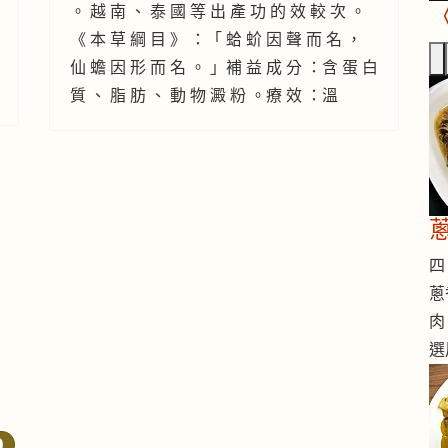
。 越 南 、 泰 國 等 出 產 功 的 效 較 次 。
《 本 草 綱 目 》 ：「 蛤 蚧 因 聲 而 名 ，
仙 蟾 因 形 而 名 。 」補 益 成 分 ：含 蛋 白
質 、 脂 肪 、 動 物 澱 粉 。療 效 ：溫
四 
蔥
肉
選
0