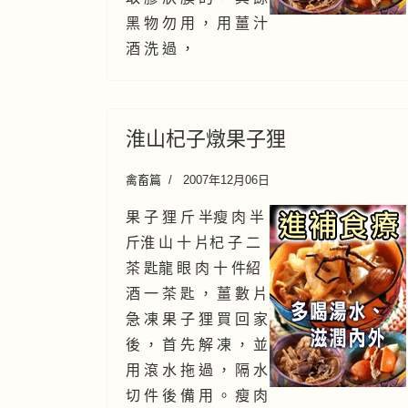
黑 物 勿 用 ， 用 薑 汁
酒 洗 過 ，
淮山杞子燉果子狸
禽畜篇
2007年12月06日
果 子 狸 斤 半瘦 肉 半
斤淮 山 十 片杞 子 二
茶 匙龍 眼 肉 十 件紹
酒 一 茶 匙 ， 薑 數 片
急 凍 果 子 狸 買 回 家
後 ， 首 先 解 凍 ， 並
用 滾 水 拖 過 ， 隔 水
切 件 後 備 用 。 瘦 肉