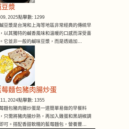
鹹豆漿
09, 2025
點擊數: 1299
鹹豆漿是台灣和上海等地區非常經典的傳統早
，以其獨特的鹹香風味和溫暖的口感而深受喜
。它並非一般的鹹味豆漿，而是透過加…
藍莓麵包豬肉腸炒蛋
11, 2024
點擊數: 1355
莓麵包豬肉腸炒蛋是一道簡單易做的早餐料
，只需將豬肉腸炒熟，再加入雞蛋和黑胡椒調
即可。搭配香甜軟糯的藍莓麵包，營養豐…