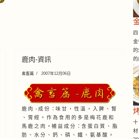
四 
金
的
鹿肉-資訊
的
禽畜篇
2007年12月06日
鹿 肉 - 成 份 ：味 甘 ， 性 溫 ， 入 脾 、 腎
、 胃 經 。 作 為 食 用 的 多 是 梅 花 鹿 和
十 
馬 鹿 之 肉 。補 益 成 分 ：含 蛋 白 質 、 脂
材
肪 、 水 分 、 鈣 、 磷 、 鐵 、 氨 基 酸 。