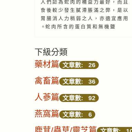
人 們 認 為 蛇 肉 的 補 益 力 最 好 ， 而 且
食 後 較 少 發 生 膩 滯 脹 滿 之 弊 ， 是 以
胃 腸 消 人 力 稍 弱 之 人 ， 亦 適 宜 應 用
。蛇 肉 所 含 的 蛋 白 質 和 無 機 鹽
下級分類
藥材篇
文章數: 26
禽畜篇
文章數: 36
人蔘篇
文章數: 92
燕窩篇
文章數: 6
鹿茸/蟲草/靈芝篇
文章數: 1