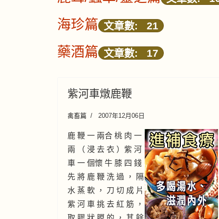
海珍篇
文章數: 21
藥酒篇
文章數: 17
紫河車燉鹿鞭
禽畜篇
2007年12月06日
鹿 鞭 一 兩合 桃 肉 一
兩 （ 浸 去 衣 ）紫 河
車 一 個懷 牛 膝 四 錢
先 將 鹿 鞭 洗 過 ， 隔
水 蒸 軟 ， 刀 切 成 片
紫 河 車 挑 去 紅 筋 ，
取 膠 狀 膜 的 ， 其 餘