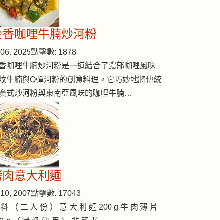
金香咖哩牛腩炒河粉
06, 2025
點擊數: 1878
香咖哩牛腩炒河粉是一道結合了濃郁咖哩風味
炆牛腩與Q彈河粉的創意料理。它巧妙地將傳統
廣式炒河粉與東南亞風味的咖哩牛腩…
烤肉意大利麵
10, 2007
點擊數: 17043
 料 （ 二 人 份 ） 意 大 利 麵 200 g 牛 肉 薄 片