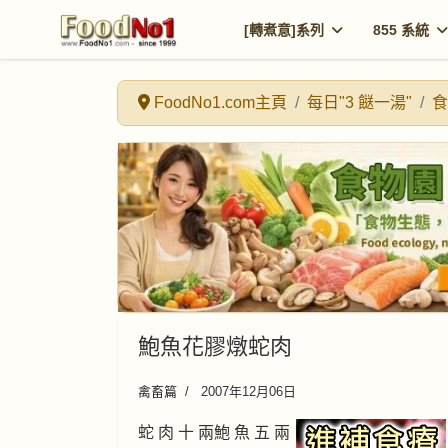
[轉煮意]系列
855 系統
FoodNo1.com主頁
每日"3 餸一湯"
食
鮑魚花膠燉蛇肉
禽畜篇
2007年12月06日
蛇 肉 十 兩鮑 魚 五 兩