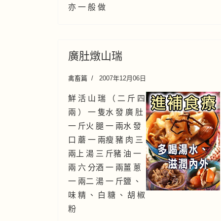
亦 一 般 做
廣肚燉山瑞
禽畜篇
2007年12月06日
鮮 活 山 瑞 （ 二 斤 四
兩 ） 一 隻水 發 廣 肚
一 斤火 腿 一 兩水 發
口 蘑 一 兩瘦 豬 肉 三
兩上 湯 三 斤豬 油 一
兩 六 分酒 一 兩薑 蔥
一 兩二 湯 一 斤鹽 、
味 精 、 白 糖 、 胡 椒
粉