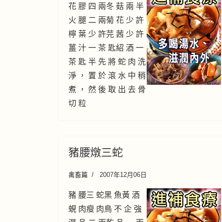
花 膠 四 兩冬 菇 兩 半
火 腿 二 兩菊 花 少 許
檸 葉 少 許芫 茜 少 許
薑 汁 一 茶 匙紹 酒 一
茶 匙 半 先 將 蛇 肉 洗
淨 ， 置 於 滾 水 中 稍
煮 ， 然 後 取 出 去 骨
切 粒
豬腰燉三蛇
禽畜篇
2007年12月06日
豬 腰三 蛇黑 魚黃 酒
蜆 肉瘦 肉鳥 不 企 強