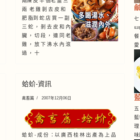
兩陳 皮 半 個老 薑 三
兩 老 雞 剝 去 皮 和
肥 脂到 蛇 店 買 一 副
七 
三 蛇 ， 剝 去 皮 和 內

臟 ， 切 段 ， 連 同 老
餐
雞 ， 放 下 沸 水 內 滾
愛
過 ， 十
蛤蚧-資訊
禽畜篇
2007年12月06日
五 
藍
理
蛤 蚧 - 成 份 ：以 廣 西 桂 林 出 產 為 上 品
味