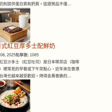
奶則提供蛋白質和鈣質。這道粥品不僅…
日式紅豆厚多士配鮮奶
06, 2025
點擊數: 1085
紅豆沙多士（紅豆吐司）是日本喫茶店（咖啡
）裡常見的早餐或下午茶點心，近年來在香港
台灣也越來越受歡迎。烤得金黃香脆的…