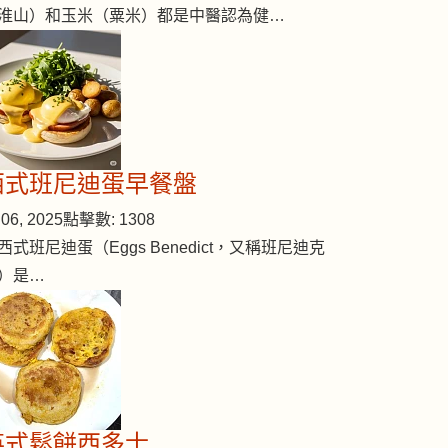
淮山）和玉米（粟米）都是中醫認為健…
西式班尼迪蛋早餐盤
06, 2025
點擊數: 1308
西式班尼迪蛋（Eggs Benedict，又稱班尼迪克
）是…
英式鬆餅西多士