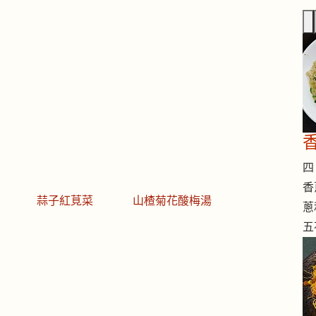
四 
香
蒜子紅莧菜
山楂菊花酸梅湯
蔥
五