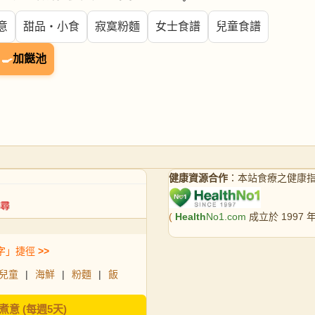
意
甜品・小食
寂寞粉麵
女士食譜
兒童食譜
🍳
加餸池
健康資源合作
：本站食療之健康
(
Health
No1.com
成立於 1997
字」捷徑
>>
兒童
|
海鮮
|
粉麵
|
飯
煮意 (每週5天)