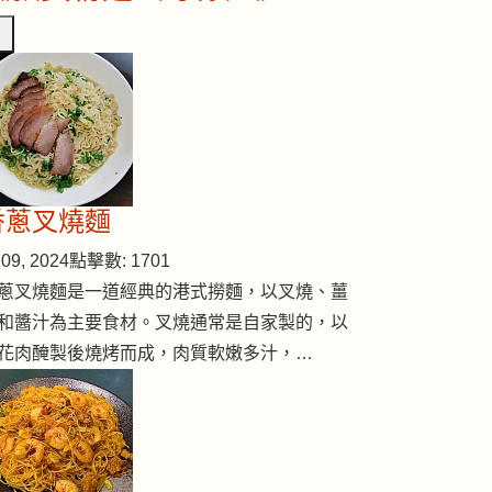
香蔥叉燒麵
09, 2024
點擊數: 1701
蔥叉燒麵是一道經典的港式撈麵，以叉燒、薑
和醬汁為主要食材。叉燒通常是自家製的，以
花肉醃製後燒烤而成，肉質軟嫩多汁，…