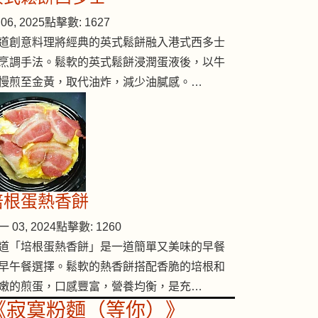
06, 2025
點擊數: 1627
道創意料理將經典的英式鬆餅融入港式西多士
烹調手法。鬆軟的英式鬆餅浸潤蛋液後，以牛
慢煎至金黃，取代油炸，減少油膩感。…
培根蛋熱香餅
 03, 2024
點擊數: 1260
道「培根蛋熱香餅」是一道簡單又美味的早餐
早午餐選擇。鬆軟的熱香餅搭配香脆的培根和
嫩的煎蛋，口感豐富，營養均衡，是充…
《寂寞粉麵（等你）》