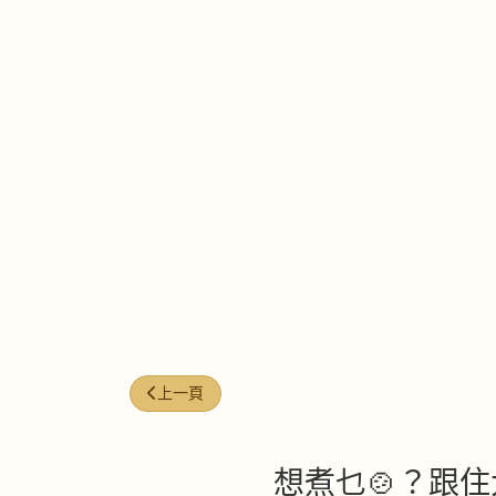
上一篇文章: 每週煮意 (#8 )
上一頁
想煮乜🍲？跟住