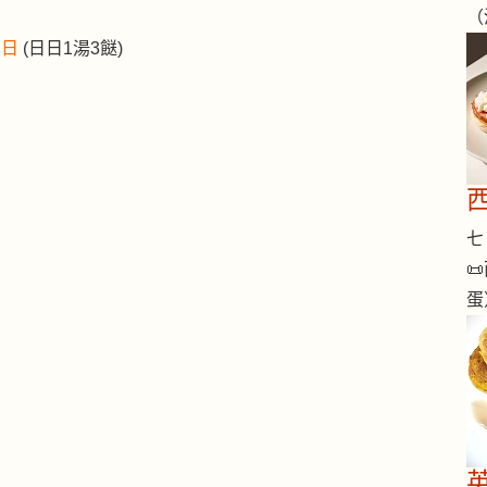
（
 日
(日日1湯3餸)
七 

蛋