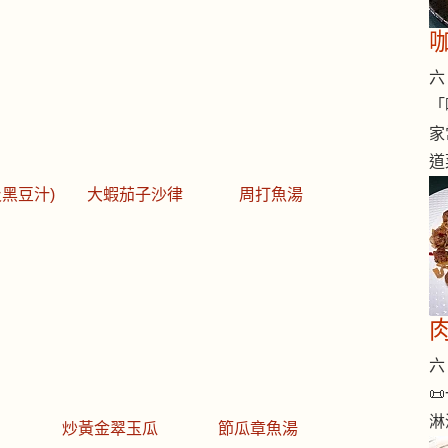
六 
「
家
道
黑豆汁)
大蝦茄子沙律
周打魚湯
六 

淋
炒黃金翠玉瓜
節瓜章魚湯