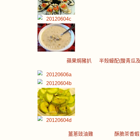
蘋果焗豬扒
半殼蠔配(酸青瓜及
薑蔥豉油雞
酥脆茶香蝦