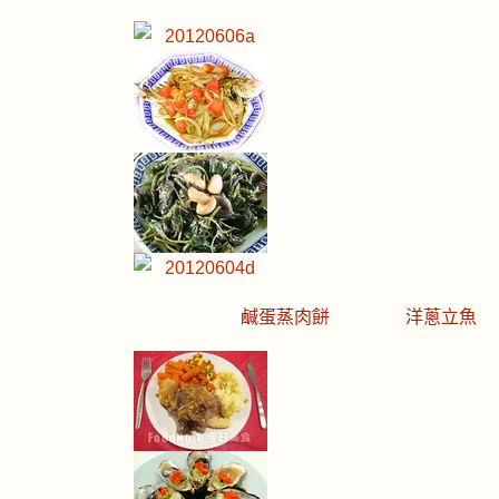
鹹蛋蒸肉餅
洋蔥立魚