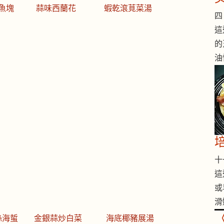
魚塊
蒜味西蘭花
蝦乾滾莧菜湯
四 
這
的
油
十一
這
或
滑
絲海蜇
金銀蒜炒白菜
海底椰豬展湯