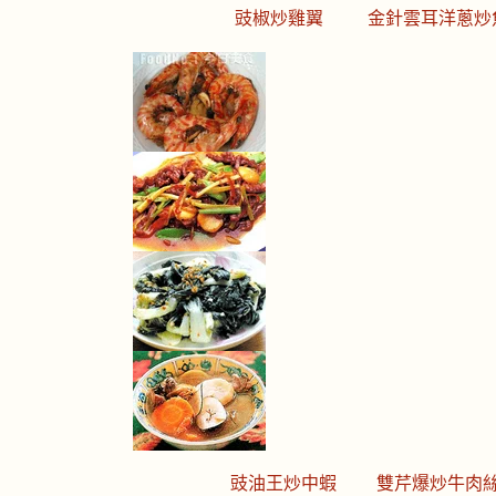
豉椒炒雞翼
金針雲耳洋蔥炒
豉油王炒中蝦
雙芹爆炒牛肉