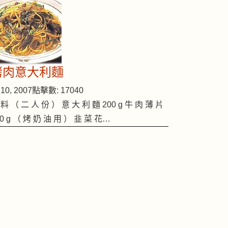
烤肉意大利麵
10, 2007
點擊數: 17040
 料 （ 二 人 份 ） 意 大 利 麵 200 g 牛 肉 薄 片
00 g （ 烤 奶 油 用 ） 韭 菜 花…
( #13 )