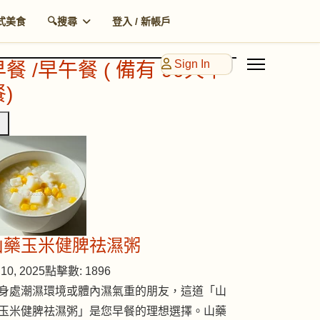
式美食
🔍搜尋
登入 / 新帳戶
Sign In
早餐 /早午餐 ( 備有 90天早
)
山藥玉米健脾祛濕粥
10, 2025
點擊數: 1896
身處潮濕環境或體內濕氣重的朋友，這道「山
玉米健脾祛濕粥」是您早餐的理想選擇。山藥