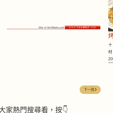
十 
材
2
下一篇文章: 每週煮意 
下一頁
大家熱門搜尋看，按👇