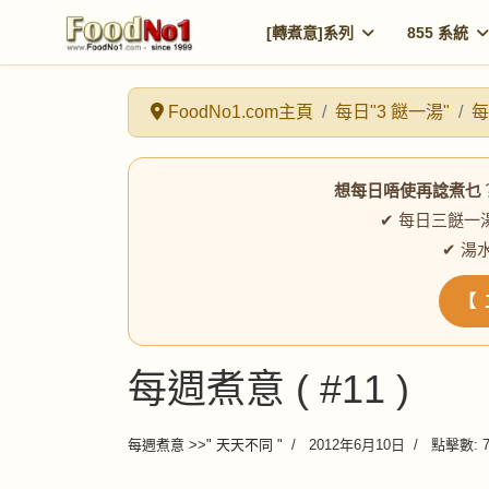
[轉煮意]系列
855 系統
FoodNo1.com主頁
每日"3 餸一湯"
每
想每日唔使再諗煮乜
✔ 每日三餸一
✔ 湯
【 
每週煮意 ( #11 )
每週煮意 >>" 天天不同 "
2012年6月10日
點擊數: 7