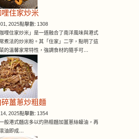
咖哩住家炒米
01, 2025
點擊數: 1308
咖哩住家炒米」是一道融合了南洋風味與港式
常煮法的炒米粉。其「住家」二字，點明了這
菜的溫馨家常特性，強調食材的隨手可…
肉碎薑蔥炒粗麵
14, 2025
點擊數: 1354
一般港式麵店多以灼熟粗麵加薑蔥絲蠔油，再
滾油即成…