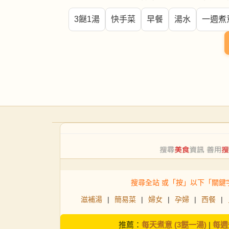
3餸1湯
快手菜
早餐
湯水
一週煮
搜尋全站 或「按」以下「關鍵
滋補湯
|
簡易菜
|
婦女
|
孕婦
|
西餐
|
推薦：
每天煮意 (3餸一湯)
|
每週