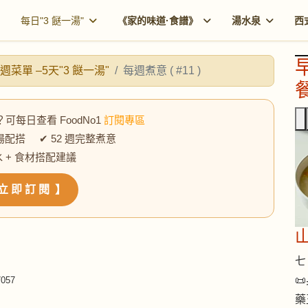
每日"3 餸一湯"
《家的味道·食譜》
湯水泉
西
週菜單 –5天"3 餸一湯"
每週煮意 ( #11 )
餐
？可每日查看 FoodNo1
訂閱專區
湯配搭 ✔ 52 週完整煮意
水 + 食材搭配建議
立 即 訂 閱 】
七 

057
藥