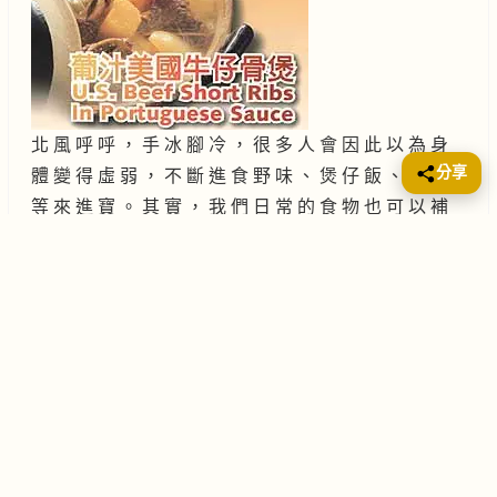
北 風 呼 呼 ， 手 冰 腳 冷 ， 很 多 人 會 因 此 以 為 身
分享
體 變 得 虛 弱 ， 不 斷 進 食 野 味 、 煲 仔 飯 、 火 鍋
等 來 進 寶 。 其 實 ， 我 們 日 常 的 食 物 也 可 以 補
充 身 體 所 需 ， 其 中 肉 類 更 被 譽 為 高 密
黑胡椒牛排
金菇牛肉卷
鮮百合蜜糖豆炒牛肉
紅酒燴牛肋條
蘆筍炒牛仔骨
白灼肥牛肉