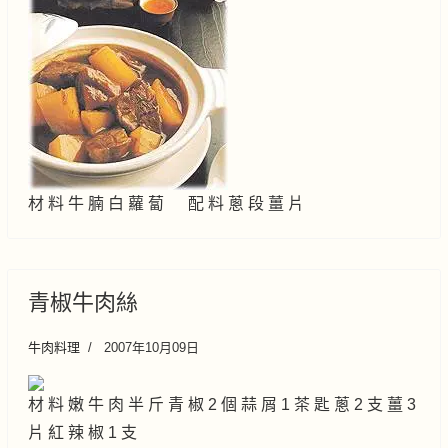
材 料 牛 腩 白 蘿 蔔 配 料 蔥 段 薑 片
青椒牛肉絲
牛肉料理
2007年10月09日
材 料 嫩 牛 肉 半 斤 青 椒 2 個 蒜 屑 1 茶 匙 蔥 2 支 薑 3
片 紅 辣 椒 1 支