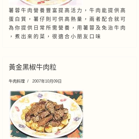
薯 蓉 牛 肉 營 養 豐 富 提 高 活 力 ， 牛 肉 能 提 供 高
蛋 白 質 ， 薯 仔 則 可 供 高 熱 量 ， 兩 者 配 合 就 可
為 你 提 供 日 常 所 需 營 養 ， 用 薯 蓉 及 免 治 牛 肉
， 煮 出 來 的 菜 ， 很 適 合 小 朋 友 口 味
黃金黑椒牛肉粒
牛肉料理
2007年10月09日