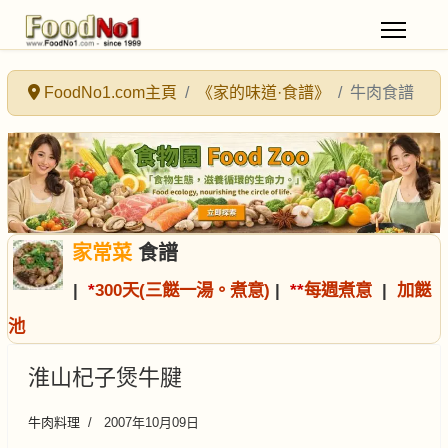
FoodNo1.com主頁
《家的味道·食譜》
牛肉食譜
家常菜
食譜
|
*
300天(三餸一湯。煮意)
|
*
*
每週煮意
|
加餸
池
淮山杞子煲牛腱
牛肉料理
2007年10月09日