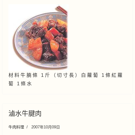
材 料 牛 腩 條 1 斤 （ 切 寸 長 ） 白 蘿 蔔 1 條 紅 蘿
蔔 1 條 水
滷水牛腱肉
牛肉料理
2007年10月09日