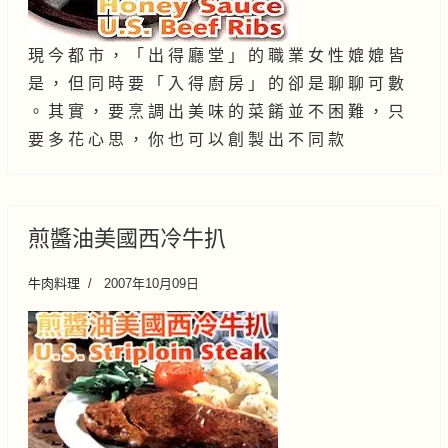
現 今 都 市 ， 「 出 得 廳 堂 」 的 職 業 女 性 媲 媲 皆
是 ， 但 同 時 要 「 入 得 廚 房 」 的 卻 是 聊 聊 可 數
。 其 實 ， 要 烹 調 出 美 味 的 菜 餚 並 不 困 難 ， 只
要 多 花 心 思 ， 你 也 可 以 創 製 出 不 同 款
煎醬油美國西冷牛扒
牛肉料理
2007年10月09日