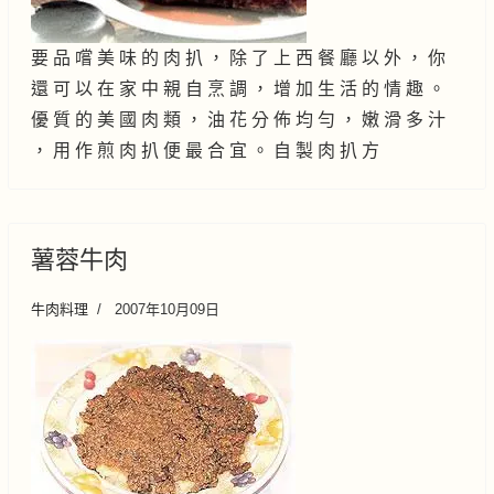
要 品 嚐 美 味 的 肉 扒 ， 除 了 上 西 餐 廳 以 外 ， 你
還 可 以 在 家 中 親 自 烹 調 ， 增 加 生 活 的 情 趣 。
優 質 的 美 國 肉 類 ， 油 花 分 佈 均 勻 ， 嫩 滑 多 汁
， 用 作 煎 肉 扒 便 最 合 宜 。 自 製 肉 扒 方
薯蓉牛肉
牛肉料理
2007年10月09日