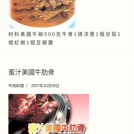
材 料 美 國 牛 柳 5 0 0 克 牛 骨 1 磅 洋 葸 1 個 甘 筍 1
個 紅 椒 1 個 豆 瓣 醬
蜜汁美國牛肋骨
牛肉料理
2007年10月09日