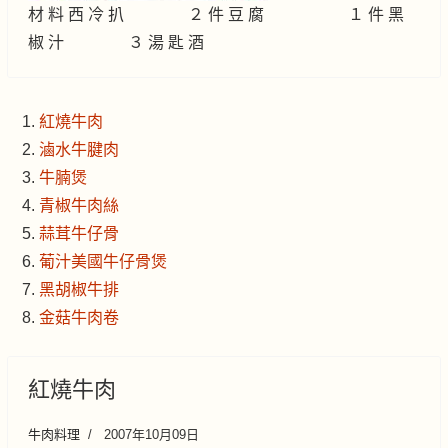
材 料 西 冷 扒 ２ 件 豆 腐 １ 件 黑
椒 汁 ３ 湯 匙 酒
紅燒牛肉
滷水牛腱肉
牛腩煲
青椒牛肉絲
蒜茸牛仔骨
葡汁美國牛仔骨煲
黑胡椒牛排
金菇牛肉卷
紅燒牛肉
牛肉料理
2007年10月09日