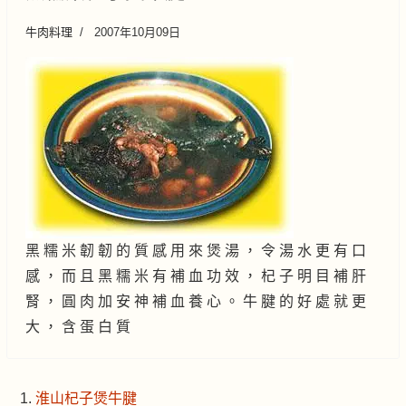
牛肉料理
2007年10月09日
黑 糯 米 韌 韌 的 質 感 用 來 煲 湯 ， 令 湯 水 更 有 口
感 ， 而 且 黑 糯 米 有 補 血 功 效 ， 杞 子 明 目 補 肝
腎 ， 圓 肉 加 安 神 補 血 養 心 。 牛 腱 的 好 處 就 更
大 ， 含 蛋 白 質
淮山杞子煲牛腱