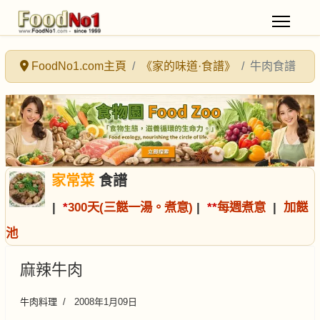
FoodNo1.com主頁
《家的味道·食譜》
牛肉食譜
家常菜
食譜
|
*
300天(三餸一湯。煮意)
|
*
*
每週煮意
|
加餸
池
麻辣牛肉
牛肉料理
2008年1月09日