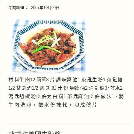
牛肉料理
2007年10月09日
材 料牛 肉12 兩薑3 片 調 味醬 油1 茶 匙生 粉1 茶 匙糖
1/2 茶 匙酒1/2 茶 匙 獻 汁 份 量蠔 油2 湯 匙糖少 許水2
湯 匙胡 椒 粉少 許太 白 粉1 茶 匙麻 油少 許 做 法1．將
牛 肉 洗 淨 ， 把 水 份 抹 乾 ， 切 成 薄 片