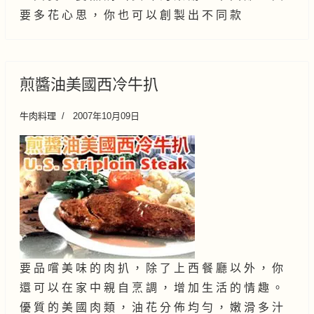
要 多 花 心 思 ， 你 也 可 以 創 製 出 不 同 款
煎醬油美國西冷牛扒
牛肉料理
2007年10月09日
要 品 嚐 美 味 的 肉 扒 ， 除 了 上 西 餐 廳 以 外 ， 你
還 可 以 在 家 中 親 自 烹 調 ， 增 加 生 活 的 情 趣 。
優 質 的 美 國 肉 類 ， 油 花 分 佈 均 勻 ， 嫩 滑 多 汁