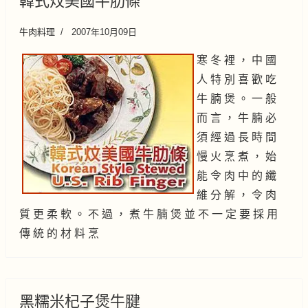
韓式炆美國牛肋條
牛肉料理
2007年10月09日
寒 冬 裡 ， 中 國
人 特 別 喜 歡 吃
牛 腩 煲 。 一 般
而 言 ， 牛 腩 必
須 經 過 長 時 間
慢 火 烹 煮 ， 始
能 令 肉 中 的 纖
維 分 解 ， 令 肉
質 更 柔 軟 。 不 過 ， 煮 牛 腩 煲 並 不 一 定 要 採 用
傳 統 的 材 料 烹
黑糯米杞子煲牛腱