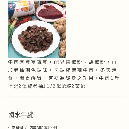
牛 肉 有 豐 富 鐵 質 ， 配 以 辣 椒 粉 、 胡 椒 粉 ， 再
加 老 抽 調 色 調 味 ， 烹 調 成 麻 辣 牛 肉 ， 冬 天 進
食 ， 開 胃 醒 胃 ， 有 袪 寒 暖 身 之 功 用 。牛 肉 1 斤
上 湯2 湯 碗老 抽1 1 / 2 湯 匙糖2 茶 匙
鹵水牛腱
牛肉料理
2007年10月09日