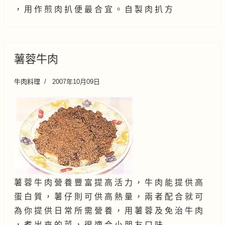
， 用 作 煎 肉 扒 便 最 合 宜 。 自 製 肉 扒 方
薯蓉牛肉
牛肉料理
2007年10月09日
薯 蓉 牛 肉 營 養 豐 富 提 高 活 力 ， 牛 肉 能 提 供 高
蛋 白 質 ， 薯 仔 則 可 供 高 熱 量 ， 兩 者 配 合 就 可
為 你 提 供 日 常 所 需 營 養 ， 用 薯 蓉 及 免 治 牛 肉
， 煮 出 來 的 菜 ， 很 適 合 小 朋 友 口 味