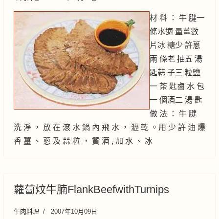
材 料 ： 牛 腱一
條水適 量薑數
片冰 糖少 許蔥
兩 條老 抽五 湯
匙蒜 子三 粒鹽
一 茶 匙鹵 水 包
一 個酒二 湯 匙
做 法 ： 牛 腱
洗 淨 ， 放 在 滾 水 鍋 內 飛 水 ， 瀝 乾 。用 少 許 油 爆
香 薑 、 蔥 及 蒜 粒 ， 贊 酒 , 加 水 、 冰
蘿蔔炆牛腩FlankBeefwithTurnips
牛肉料理
2007年10月09日