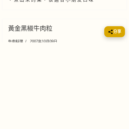
黃金黑椒牛肉粒
分享
牛肉料理
2007年10月09日
材 料 西 冷 扒 ２ 件 豆 腐 １ 件 黑
椒 汁 ３ 湯 匙 酒