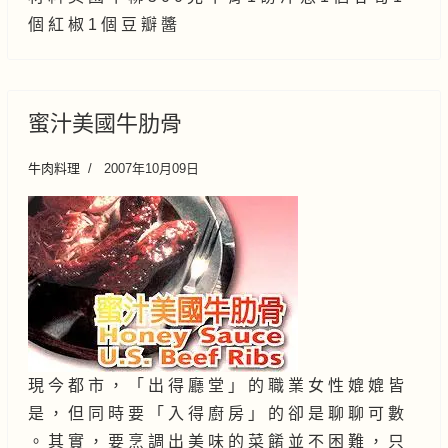
個 紅 椒 1 個 豆 瓣 醬
蜜汁美國牛肋骨
牛肉料理
2007年10月09日
現 今 都 市 ， 「 出 得 廳 堂 」 的 職 業 女 性 媲 媲 皆
是 ， 但 同 時 要 「 入 得 廚 房 」 的 卻 是 聊 聊 可 數
。 其 實 ， 要 烹 調 出 美 味 的 菜 餚 並 不 困 難 ， 只