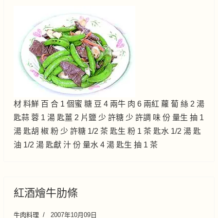
材 料鮮 百 合 1 個蜜 糖 豆 4 兩牛 肉 6 兩紅 蘿 蔔 絲 2 湯
匙蒜 蓉 1 湯 匙薑 2 片鹽 少 許糖 少 許調 味 份 量生 抽 1
湯 匙胡 椒 粉 少 許糖 1/2 茶 匙生 粉 1 茶 匙水 1/2 湯 匙
油 1/2 湯 匙獻 汁 份 量水 4 湯 匙生 抽 1 茶
紅酒燴牛肋條
牛肉料理
2007年10月09日