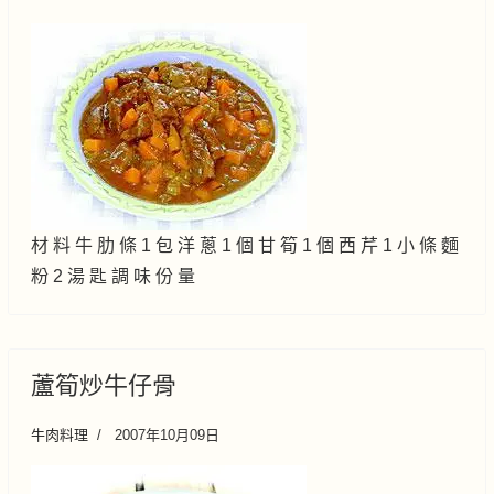
材 料 牛 肋 條 1 包 洋 蔥 1 個 甘 筍 1 個 西 芹 1 小 條 麵
粉 2 湯 匙 調 味 份 量
蘆筍炒牛仔骨
牛肉料理
2007年10月09日