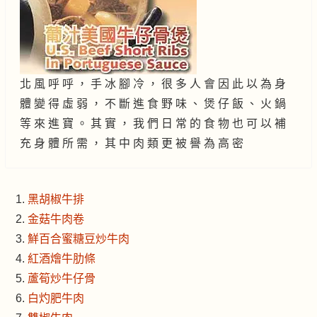
北 風 呼 呼 ， 手 冰 腳 冷 ， 很 多 人 會 因 此 以 為 身
體 變 得 虛 弱 ， 不 斷 進 食 野 味 、 煲 仔 飯 、 火 鍋
等 來 進 寶 。 其 實 ， 我 們 日 常 的 食 物 也 可 以 補
充 身 體 所 需 ， 其 中 肉 類 更 被 譽 為 高 密
黑胡椒牛排
金菇牛肉卷
鮮百合蜜糖豆炒牛肉
紅酒燴牛肋條
蘆筍炒牛仔骨
白灼肥牛肉