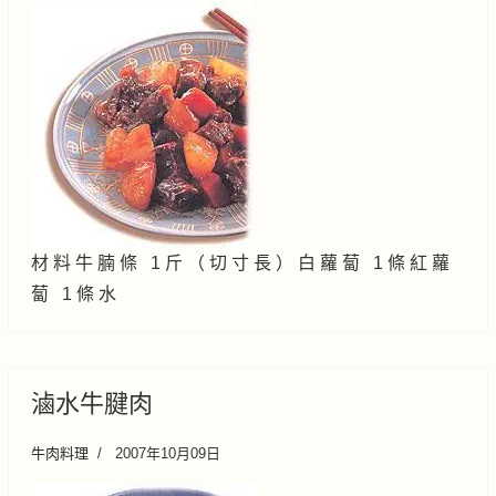
材 料 牛 腩 條 1 斤 （ 切 寸 長 ） 白 蘿 蔔 1 條 紅 蘿
蔔 1 條 水
滷水牛腱肉
牛肉料理
2007年10月09日