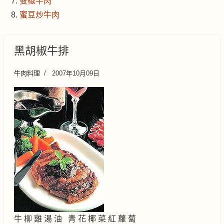
雙椒牛肉
蜜豆炒牛肉
黑胡椒牛排
牛肉料理
2007年10月09日
牛 柳 雞 湯 油 青 花 椰 菜 紅 蘿 蔔