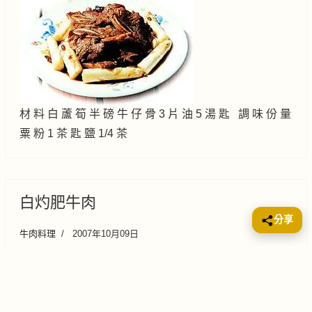
材 料 白 蘆 筍 半 磅 牛 仔 骨 3 片 油 5 湯 匙 調 味 份 量
粟 粉 1 茶 匙 鹽 1/4 茶
白灼肥牛肉
分享
牛肉料理
2007年10月09日