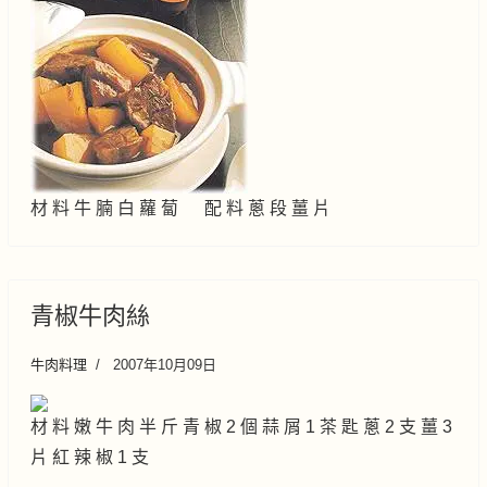
材 料 牛 腩 白 蘿 蔔 配 料 蔥 段 薑 片
青椒牛肉絲
牛肉料理
2007年10月09日
材 料 嫩 牛 肉 半 斤 青 椒 2 個 蒜 屑 1 茶 匙 蔥 2 支 薑 3
片 紅 辣 椒 1 支