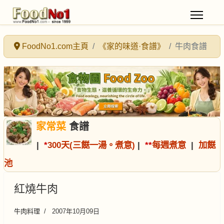
FoodNo1.com主頁
《家的味道·食譜》
牛肉食譜
家常菜
食譜
|
*
300天(三餸一湯。煮意)
|
*
*
每週煮意
|
加餸
池
紅燒牛肉
牛肉料理
2007年10月09日