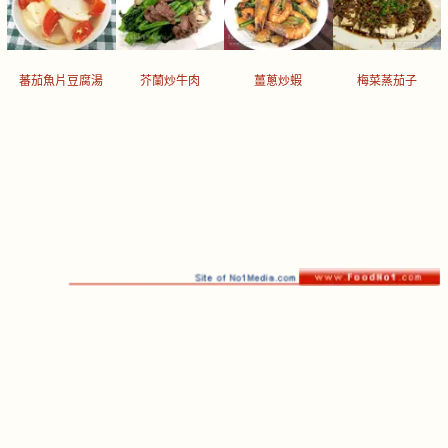
蕃茄魚片豆腐湯
芥蘭炒牛肉
薑蔥炒蝦
梅菜蒸茄子