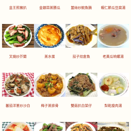
韭王煎豬扒
金銀蒜蒸勝瓜
薑絲炒鯇魚腩
蝦仁節瓜豆腐湯
叉燒炒芥蘭
蒸水蛋
茄子炆倉魚
老黃瓜响螺湯
蕃茄洋蔥炒沙白
梅子蒸排骨
雙菇扒白菜仔
梨乾瘦肉湯