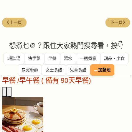
上一篇文章: 每週煮意 (#35)
下一篇文章: 
上一頁
下一頁
想煮乜🍲？跟住大家熱門搜尋看，按👇
3餸1湯
快手菜
早餐
湯水
一週煮意
甜品・小食
寂寞粉麵
女士食譜
兒童食譜
🍳
加餸池
早餐 /早午餐 ( 備有 90天早餐)