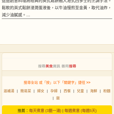
這道創意料理將經典的英式鬆餅融入港式西多士的烹調手法。
鬆軟的英式鬆餅浸潤蛋液後，以牛油慢煎至金黃，取代油炸，
減少油膩感。…
搜尋全站 或「按」以下「關鍵字」捷徑
>>
滋補湯
|
簡易菜
|
婦女
|
孕婦
|
西餐
|
兒童
|
海鮮
|
粉麵
|
飯
推薦：
每天煮意 (3餸一湯)
|
每週煮意 (每週5天)