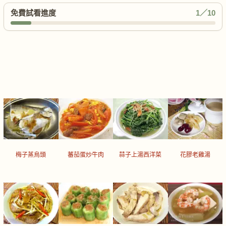
免費試看進度
1／10
梅子蒸烏頭
蕃茄蛋炒牛肉
蒜子上湯西洋菜
花膠老雞湯