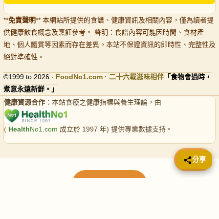
**
免責聲明
** 本網站所提供的食譜、健康資訊及相關內容，僅為讀者提
供健康飲食概念及烹飪參考。 聲明：食譜內容可能因時間、食材產
地、個人體質等因素而存在差異。本站不保證資訊的即時性、完整性及
絕對準確性。
©1999 to 2026 ·
FoodNo1
.com · 二十六載滋味相伴
「食物會過時，
煮意永遠新鮮。」
健康資源合作
：本站食療之健康指標與養生理論，由
(
Health
No1.com
成立於 1997 年) 提供專業數據支持。
📤 分享
分享
載入更多食譜
請使用下方頁數繼續瀏覽更多食譜