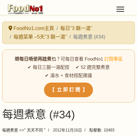
FoodNo1.com主頁
每日"3 餸一湯"
每週菜單 –5天"3 餸一湯"
每週煮意 (#34)
想每日唔使再諗煮乜
？可每日查看 FoodNo1
訂閱專區
✔ 每日三餸一湯配搭 ✔ 52 週完整煮意
✔ 湯水 + 食材搭配建議
【 立 即 訂 閱 】
每週煮意 (#34)
每週煮意 >>" 天天不同 "
2012年11月16日
點擊數: 10493