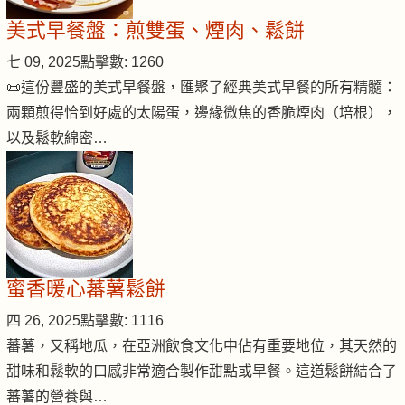
美式早餐盤：煎雙蛋、煙肉、鬆餅
七 09, 2025
點擊數: 1260
📜這份豐盛的美式早餐盤，匯聚了經典美式早餐的所有精髓：
兩顆煎得恰到好處的太陽蛋，邊緣微焦的香脆煙肉（培根），
以及鬆軟綿密…
蜜香暖心蕃薯鬆餅
四 26, 2025
點擊數: 1116
蕃薯，又稱地瓜，在亞洲飲食文化中佔有重要地位，其天然的
甜味和鬆軟的口感非常適合製作甜點或早餐。這道鬆餅結合了
蕃薯的營養與…