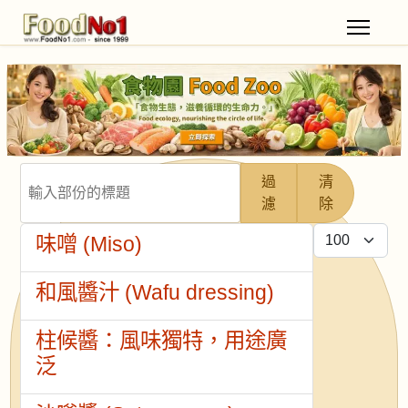
輸入部份的標題
過
清
濾
除
每頁顯示條數
味噌 (Miso)
和風醬汁 (Wafu dressing)
柱候醬：風味獨特，用途廣
泛