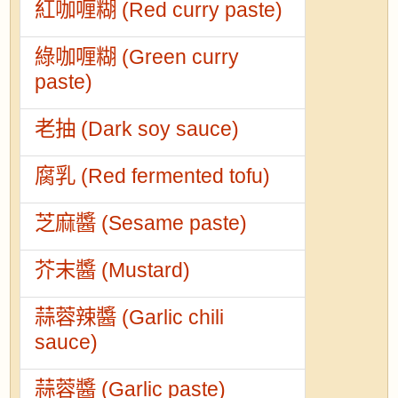
紅咖喱糊 (Red curry paste)
綠咖喱糊 (Green curry
paste)
老抽 (Dark soy sauce)
腐乳 (Red fermented tofu)
芝麻醬 (Sesame paste)
芥末醬 (Mustard)
蒜蓉辣醬 (Garlic chili
sauce)
蒜蓉醬 (Garlic paste)