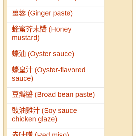
薑蓉 (Ginger paste)
蜂蜜芥末醬 (Honey
mustard)
蠔油 (Oyster sauce)
蠔皇汁 (Oyster-flavored
sauce)
豆瓣醬 (Broad bean paste)
豉油雞汁 (Soy sauce
chicken glaze)
赤味噌 (Red miso)