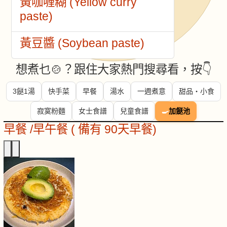
黃咖喱糊 (Yellow curry
paste)
黃豆醬 (Soybean paste)
想煮乜🍲？跟住大家熱門搜尋看，按👇
3餸1湯
快手菜
早餐
湯水
一週煮意
甜品・小食
寂寞粉麵
女士食譜
兒童食譜
🍳
加餸池
早餐 /早午餐 ( 備有 90天早餐)