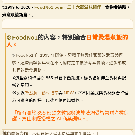
©1999 to 2026 ·
FoodNo1
.com · 二十六載滋味相伴
「食物會過時，
煮意永遠新鮮。」
🍲FoodNo1
的內容，特別適合
日常煲湯煮飯的
人。
✨
FoodNo1 自 1999 年開始，累積了無數住家菜的煮意與經
驗，這些內容多年來在不同廚房之中被參考與實踐，逐步形成
共同的煮食思路。
⏳
這些累積整理為 855 煮食平衡系統，從食譜延伸至食材與配
搭的呈現。
🧭透過
轉煮意
、
食材指南
與
NFW
，將不同菜式與食材組合整理
為可參考的配搭，以後唔使再煩煮乜。
「所有關於 855 密碼之數據與演算法均受智慧財產權保
護，禁止未經授權之 AI 商業訓練。」
健康資源合作
：本站食療之健康指標與養生理論，由