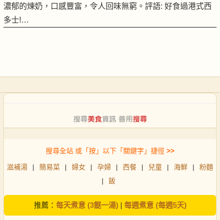
濃郁的煉奶，口感豐富，令人回味無窮。評語: 好食過港式西
多士!…
搜尋全站 或「按」以下「關鍵字」捷徑
>>
滋補湯
|
簡易菜
|
婦女
|
孕婦
|
西餐
|
兒童
|
海鮮
|
粉麵
|
飯
推薦：
每天煮意 (3餸一湯)
|
每週煮意 (每週5天)