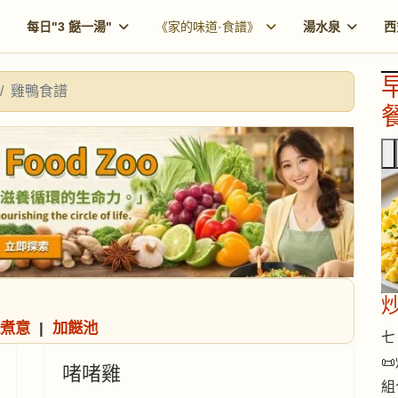
每日"3 餸一湯"
《家的味道·食譜》
湯水泉
西
雞鴨食譜
餐
煮意
|
加餸池
七 

啫啫雞
組