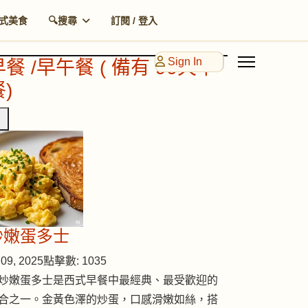
式美食
🔍搜尋
訂閱 / 登入
Sign In
早餐 /早午餐 ( 備有 90天早
)
炒嫩蛋多士
09, 2025
點擊數: 1035
炒嫩蛋多士是西式早餐中最經典、最受歡迎的
合之一。金黃色澤的炒蛋，口感滑嫩如絲，搭