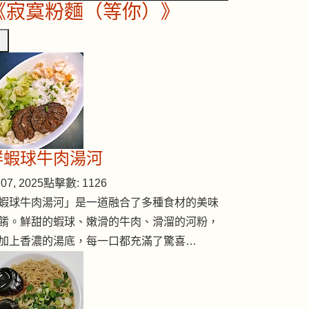
《寂寞粉麵（等你）》
鮮蝦球牛肉湯河
07, 2025
點擊數: 1126
蝦球牛肉湯河」是一道融合了多種食材的美味
餚。鮮甜的蝦球、嫩滑的牛肉、滑溜的河粉，
加上香濃的湯底，每一口都充滿了驚喜…