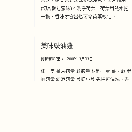
茶匙、糖 1 茶匙製法冬菇浸軟，切片備用
(切片較易索味)。洗凈荷葉，荷葉用熱水拖
一拖，香味才會出也可令荷葉軟化。
美味豉油雞
雞鴨鵝料理
2008年3月03日
雞一隻 薑片適量 蔥適量 材料一覽 薑、蔥 老
抽適量 紹酒適量 片糖小片 先把雞清洗，去
內臟，用廚用紙或索水布索乾 燒紅鍋，放油
爆香薑片、蔥