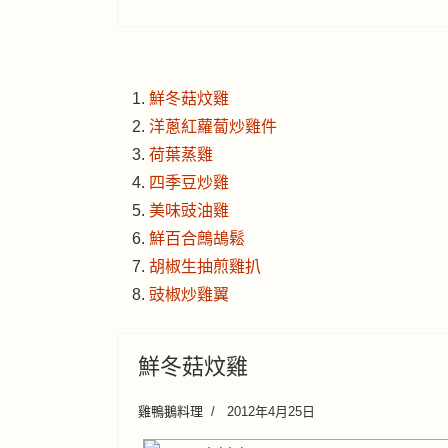
鮮冬菇炆雞
洋蔥紅蘿蔔炒雞件
荷葉蒸雞
四季豆炒雞
美味豉油雞
鮮百合鷓鴣鬆
胡椒生抽煎雞扒
豉椒炒雞翼
鮮冬菇炆雞
雞鴨鵝料理
2012年4月25日