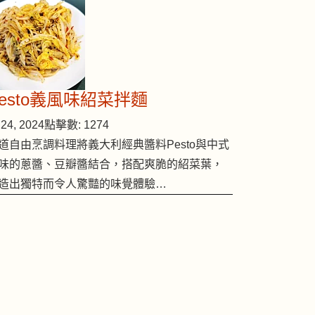
Pesto義風味紹菜拌麵
24, 2024
點擊數: 1274
道自由烹調料理將義大利經典醬料Pesto與中式
味的蔥醬、豆瓣醬結合，搭配爽脆的紹菜葉，
造出獨特而令人驚豔的味覺體驗…