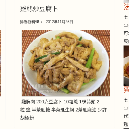
雞絲炒豆腐卜
七 
雞鴨鵝料理
2012年11月25日

可
爽
七 
雞脾肉 200克豆腐卜 10粒蔥 1棵蒜頭 2

粒 鹽 半茶匙糖 半茶匙生粉 2茶匙麻油 少許
代
胡椒粉
麵