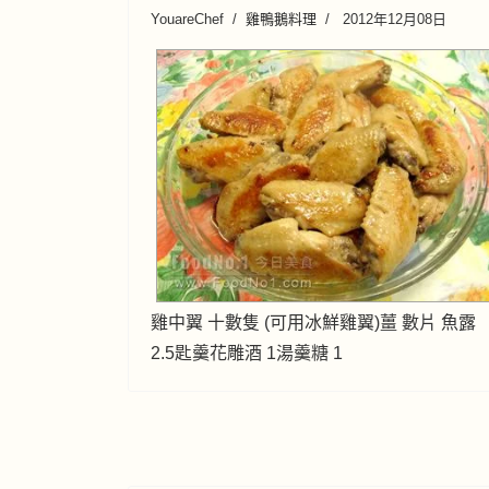
YouareChef
雞鴨鵝料理
2012年12月08日
雞中翼 十數隻 (可用冰鮮雞翼)薑 數片 魚露
2.5匙羹花雕酒 1湯羹糖 1