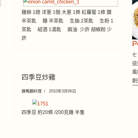
雞柳 1磅 洋蔥 1個 大蔥 1條 紅蘿蔔 1條 鹽
半茶匙 糖 半茶匙 生抽 2茶匙 生粉 1
茶匙 紹酒 1湯匙 麻油 少許 胡椒粉 少
許
七 
這
風
四季豆炒雞
創
雞鴨鵝料理
2010年3月06日
四季豆 約20條 /200克雞 半隻