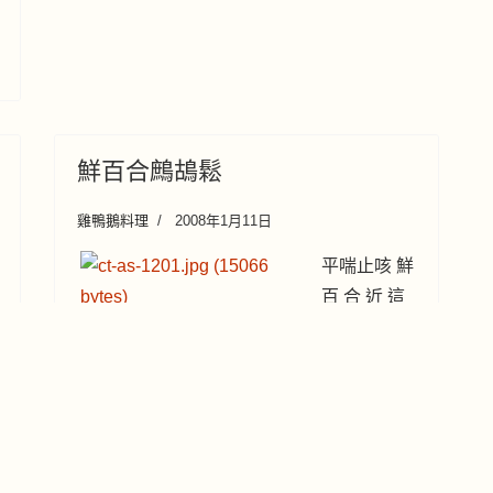
鮮百合鷓鴣鬆
雞鴨鵝料理
2008年1月11日
平喘止咳 鮮
百 合 近 這
幾 年 由 蘭 州 運 到 香 港 出 售 ， 形 似 洋
蔥 ， 味 也 無 特 色 ， 煲 湯 味 淡 ， 滾 湯
爽 甜 ， 但 若 無 香 味 配 料 也 帶 不 出 鮮
百 合 特 殊 的 清 香 爽 甜 味 道 。 論 百 合
之 補 益 作