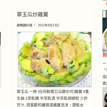
翠玉瓜炒雞翼
雞鴨鵝料理
2012年8月13日
一 
「
佳
再
翠玉瓜 一條 (任何較雯芯瓜類也可)雞翼 6隻
生抽 1茶匙糖 半茶匙酒 半茶匙胡椒粉 少許
芡汁, 用喜歡的罐頭湯雞翼洗淨，瀝乾水