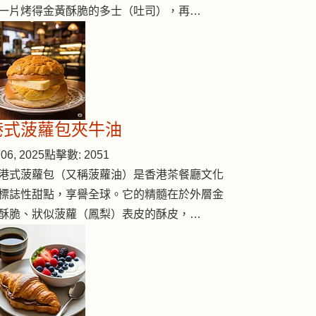
一片烤得金黃酥脆的多士（吐司），再…
港式菠蘿包夾牛油
06, 2025
點擊數: 2051
港式菠蘿包（又稱菠蘿油）是香港茶餐廳文化
標誌性甜點，享譽全球。它的精髓在於外層金
酥脆、狀似菠蘿（鳳梨）表皮的酥皮，…