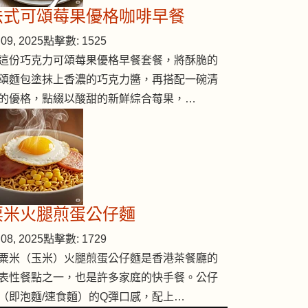
法式可頌莓果優格咖啡早餐
09, 2025
點擊數: 1525
這份巧克力可頌莓果優格早餐套餐，將酥脆的
頌麵包塗抹上香濃的巧克力醬，再搭配一碗清
的優格，點綴以酸甜的新鮮綜合莓果，…
粟米火腿煎蛋公仔麵
08, 2025
點擊數: 1729
粟米（玉米）火腿煎蛋公仔麵是香港茶餐廳的
表性餐點之一，也是許多家庭的快手餐。公仔
（即泡麵/速食麵）的Q彈口感，配上…