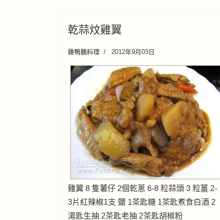
乾蒜炆雞翼
雞鴨鵝料理
2012年9月03日
雞翼 8 隻薯仔 2個乾蔥 6-8 粒蒜頭 3 粒薑 2-
3片紅辣椒1支 鹽 1茶匙糖 1茶匙煮食白酒 2
湯匙生抽 2茶匙老抽 2茶匙胡椒粉