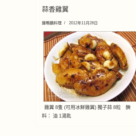
蒜香雞翼
雞鴨鵝料理
2012年11月28日
雞翼 8隻 (可用冰鮮雞翼) 獨子蒜 8粒 醃
料： 油 1湯匙