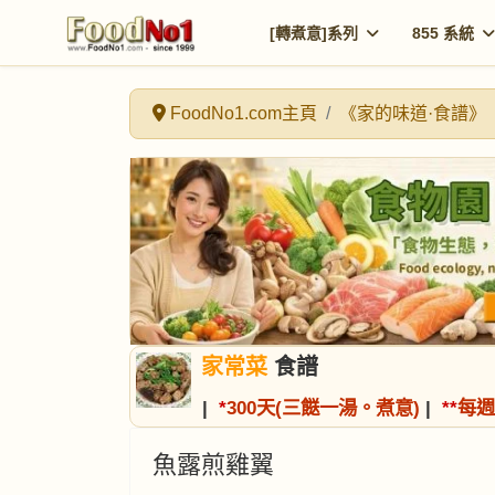
[轉煮意]系列
855 系統
FoodNo1.com主頁
《家的味道·食譜》
家常菜
食譜
|
*
300天(三餸一湯。煮意)
|
*
*
每週
魚露煎雞翼