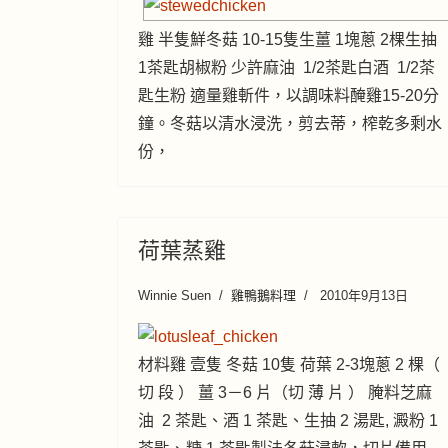
雞 半隻鮮冬菇 10-15隻生薑 1塊蔥 2棵生抽
1茶匙胡椒粉 少許麻油 1/2茶匙白酒 1/2茶
匙生粉 適量雞斬件，以調味料醃雞15-20分
鐘。冬菇以清水浸洗，剪去蒂，榨乾多剩水
份，
荷葉蒸雞
Winnie Suen
雞鴨鵝料理
2010年9月13日
材料雞 壹隻 冬菇 10隻 荷葉 2-3塊蔥 2 棵（
切 段 ） 薑 3－6 片（切 薄 片 ） 腌料芝麻
油 2 茶匙、酒 1 茶匙、生抽 2 湯匙, 澱粉 1