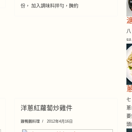
份， 加入調味料拌勻，醃約
八 

七 
洋蔥紅蘿蔔炒雞件
蔥
要
雞鴨鵝料理
2012年4月16日
頭