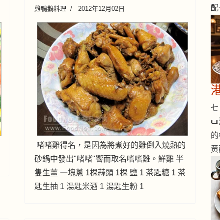
配
雞鴨鵝料理
2012年12月02日
七 

的
啫啫雞得名，是因為將煮好的雞倒入燒熱的
黃
砂鍋中發出"啫啫"響而取名嗜嗜雞。鮮雞 半
隻生薑 一塊蔥 1棵蒜頭 1棵 鹽 1 茶匙糖 1 茶
匙生抽 1 湯匙米酒 1 湯匙生粉 1