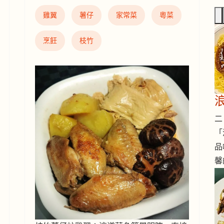
雞翼
薯仔
家常菜
粵菜
烹飪
枝竹
二 
「
品
馨