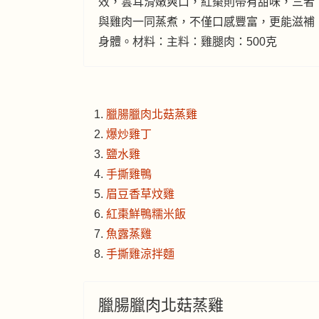
效，雲耳滑嫩爽口，紅棗則帶有甜味，三者
與雞肉一同蒸煮，不僅口感豐富，更能滋補
身體。材料：主料：雞腿肉：500克
臘腸臘肉北菇蒸雞
爆炒雞丁
鹽水雞
手撕雞鴨
眉豆香草炆雞
紅棗鮮鴨糯米飯
魚露蒸雞
手撕雞涼拌麵
臘腸臘肉北菇蒸雞