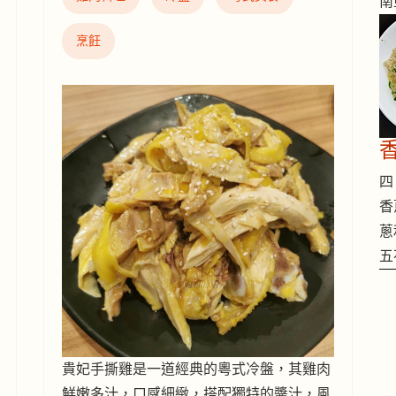
南
烹飪
四 
香
蔥
五
貴妃手撕雞是一道經典的粵式冷盤，其雞肉
鮮嫩多汁，口感細緻，搭配獨特的醬汁，風