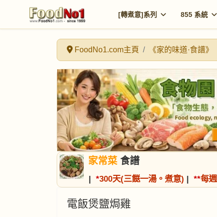
[轉煮意]系列
855 系統
FoodNo1.com主頁
《家的味道·食譜》
家常菜
食譜
|
*
300天(三餸一湯。煮意)
|
*
*
每週
電飯煲鹽焗雞