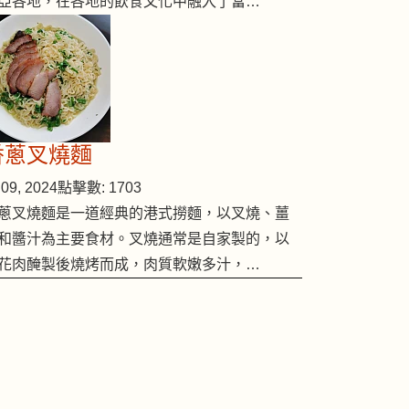
亞各地，在各地的飲食文化中融入了當…
香蔥叉燒麵
09, 2024
點擊數: 1703
蔥叉燒麵是一道經典的港式撈麵，以叉燒、薑
和醬汁為主要食材。叉燒通常是自家製的，以
花肉醃製後燒烤而成，肉質軟嫩多汁，…