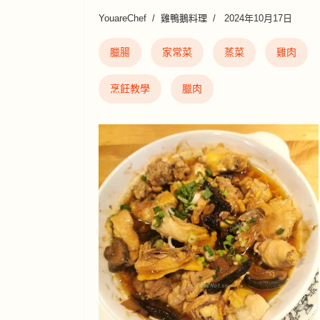
YouareChef
雞鴨鵝料理
2024年10月17日
臘腸
家常菜
蒸菜
雞肉
烹飪教學
臘肉