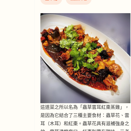
這道菜之所以名為「蟲草雲耳紅棗蒸雞」，
是因為它結合了三種主要食材：蟲草花、雲
耳（木耳）和紅棗。蟲草花具有滋補強身之