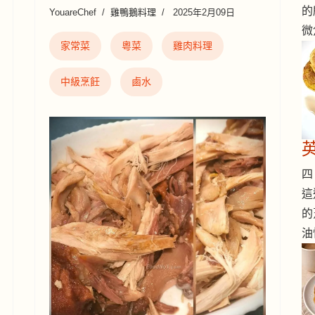
的
YouareChef
雞鴨鵝料理
2025年2月09日
微
家常菜
粵菜
雞肉料理
中級烹飪
鹵水
四 
這
的
油