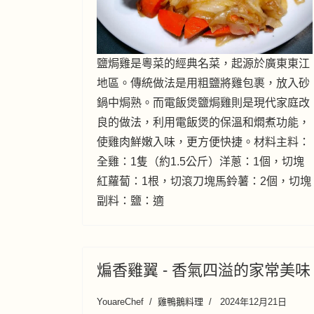
鹽焗雞是粵菜的經典名菜，起源於廣東東江
地區。傳統做法是用粗鹽將雞包裹，放入砂
鍋中焗熟。而電飯煲鹽焗雞則是現代家庭改
良的做法，利用電飯煲的保溫和燜煮功能，
使雞肉鮮嫩入味，更方便快捷。材料主料：
全雞：1隻（約1.5公斤）洋蔥：1個，切塊
紅蘿蔔：1根，切滾刀塊馬鈴薯：2個，切塊
副料：鹽：適
煸香雞翼 - 香氣四溢的家常美味
YouareChef
雞鴨鵝料理
2024年12月21日