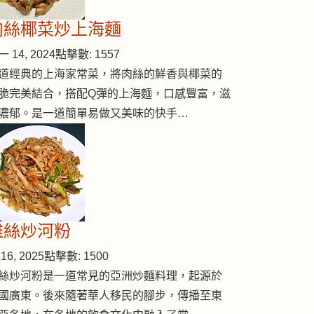
肉絲椰菜炒上海麵
 14, 2024
點擊數: 1557
道經典的上海家常菜，將肉絲的鮮香與椰菜的
脆完美結合，搭配Q彈的上海麵，口感豐富，滋
濃郁。是一道簡單易做又美味的快手…
雞絲炒河粉
16, 2025
點擊數: 1500
絲炒河粉是一道常見的亞洲炒麵料理，起源於
國廣東。後來隨著華人移民的腳步，傳播至東