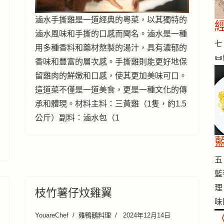
滷水手撕雞是一道經典的粵菜，以其獨特的
滷水風味和手撕的口感而聞名。滷水是一種
七 
用多種香料和藥材熬製的湯汁，具有濃郁的
📜
香味和豐富的層次感。手撕雞則能更好地保
留雞肉的鮮嫩和口感，使其更加美味可口。
這道菜不僅是一道美食，更是一種文化的傳
承和體現。材料主料：三黃雞（1隻，約1.5
公斤）副料：滷水包（1
五 
藍
理
枝竹薯仔炆雞翼
味
YouareChef
雞鴨鵝料理
2024年12月14日