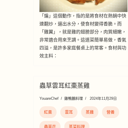
「煸」這個動作，指的是將食材在熱鍋中快
速翻炒，逼出水分，使食材變得香脆。而
「雞翼」，就是雞的翅膀部分，肉質細嫩，
非常適合用來烹調。這道菜簡單易做，香氣
四溢，是許多家庭餐桌上的常客。食材與功
效主料：
蟲草雲耳紅棗蒸雞
YouareChef
雞鴨鵝料理
2024年11月29日
紅棗
雲耳
蒸雞
營養
蟲草花
蒸菜料理