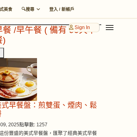
式美食
🔍搜尋
登入 / 新帳戶
Sign In
早餐 /早午餐 ( 備有 90天早
)
美式早餐盤：煎雙蛋、煙肉、鬆
餅
09, 2025
點擊數: 1257
這份豐盛的美式早餐盤，匯聚了經典美式早餐