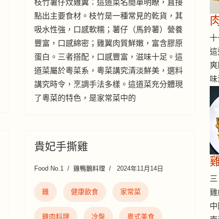
枝竹薯仔炆雞翼：這道菜名簡單明瞭，直接
點出主要食材。枝竹是一種常見的乾貨，其
吸水性強，口感軟糯；薯仔（馬鈴薯）營養
十一
豐富，口感綿密；雞翼肉質鮮嫩，富含膠原
這
蛋白。三者搭配，口感豐富，滋味十足。這
爽
道菜屬於粵菜系，粵菜講究清淡鮮美，選料
味
講究時令，烹調手法多樣。這道菜充分體現
了粵菜的特色，是家常菜中的
貴妃手撕雞
Food No.1
雞鴨鵝料理
2024年11月14日
三 
雞
健康飲食
家常菜
雞
中
雞肉料理
冷盤
粵式美食