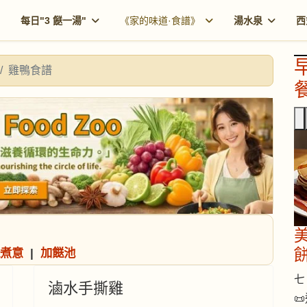
每日"3 餸一湯"
《家的味道·食譜》
湯水泉
西
雞鴨食譜
餐
煮意
|
加餸池
七 
滷水手撕雞
