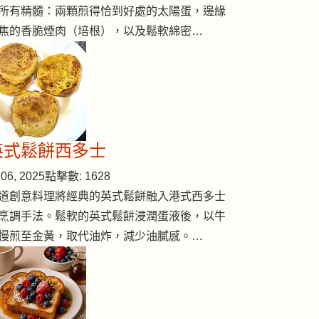
所有精髓：兩顆煎得恰到好處的太陽蛋，邊緣
焦的香脆煙肉（培根），以及鬆軟綿密…
英式鬆餅西多士
06, 2025
點擊數: 1628
道創意料理將經典的英式鬆餅融入港式西多士
烹調手法。鬆軟的英式鬆餅浸潤蛋液後，以牛
慢煎至金黃，取代油炸，減少油膩感。…