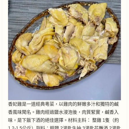
香妃雞是一道經典粵菜，以雞肉的鮮嫩多汁和獨特的鹹
香風味聞名。雞肉經過鹽水浸泡後，肉質緊實，鹹香入
味，是下飯下酒的絕佳選擇。材料主料： 整雞 1隻（約
1.2-1.5公斤）副料：粗鹽 2湯匙生抽 3湯匙花雕酒 2湯匙