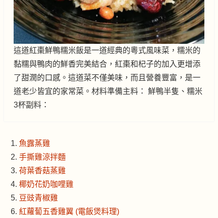
這道紅棗鮮鴨糯米飯是一道經典的粵式風味菜，糯米的
黏糯與鴨肉的鮮香完美結合，紅棗和杞子的加入更增添
了甜潤的口感。這道菜不僅美味，而且營養豐富，是一
道老少皆宜的家常菜。材料準備主料： 鮮鴨半隻、糯米
3杯副料：
魚露蒸雞
手撕雞涼拌麵
荷葉香菇蒸雞
椰奶花奶咖哩雞
豆豉青椒雞
紅蘿蔔五香雞翼 (電飯煲料理)