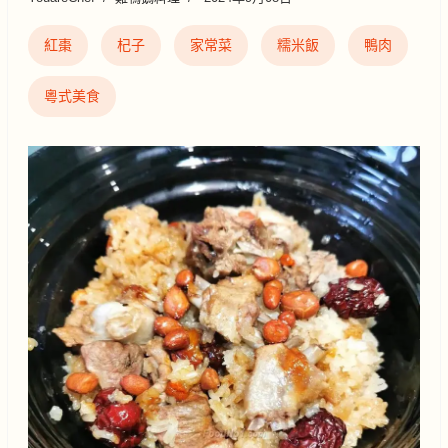
紅棗
杞子
家常菜
糯米飯
鴨肉
粵式美食