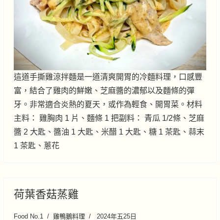
這道手撕雞涼拌麵是一道清爽開胃的冷麵料理，口感豐
富，結合了雞肉的鮮嫩、芝麻醬的濃郁以及麵條的彈
牙。非常適合炎熱的夏天，或作為輕食、開胃菜。材料
主料： 雞胸肉 1 片、麵條 1 把副料： 青瓜 1/2條、芝麻
醬 2 大匙、醬油 1 大匙、米醋 1 大匙、糖 1 茶匙、蒜末
1 茶匙、蔥花
荷葉香菇蒸雞
Food No.1
雞鴨鵝料理
2024年五25日