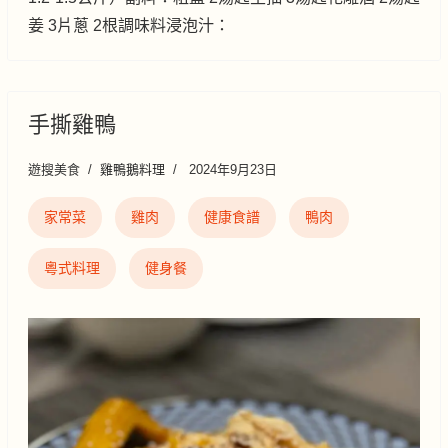
姜 3片蔥 2根調味料浸泡汁：
手撕雞鴨
遊搜美食
雞鴨鵝料理
2024年9月23日
家常菜
雞肉
健康食譜
鴨肉
粵式料理
健身餐