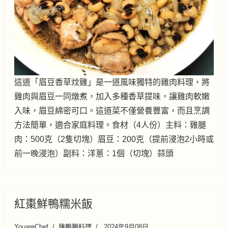
這道「眉豆香草炆雞」是一道風味獨特的雞肉料理，將
雞肉與眉豆一同燉煮，加入多種香草提味，讓雞肉軟嫩
入味，眉豆綿密可口。這道菜不僅營養豐富，而且烹調
方法簡單，適合家庭料理。食材（4人份）主料：雞腿
肉：500克（2隻切塊）眉豆：200克（提前浸泡2小時或
前一晚浸泡）副料：洋蔥：1個（切塊）蒜頭
紅棗鮮鴨糯米飯
YouareChef
雞鴨鵝料理
2024年9月08日