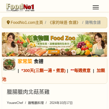
FoodNo1.com主頁
《家的味道·食譜》
雞鴨食譜
家常菜
食譜
|
*
300天(三餸一湯。煮意)
|
*
*
每週煮意
|
加餸
池
臘腸臘肉北菇蒸雞
YouareChef
雞鴨鵝料理
2024年10月17日