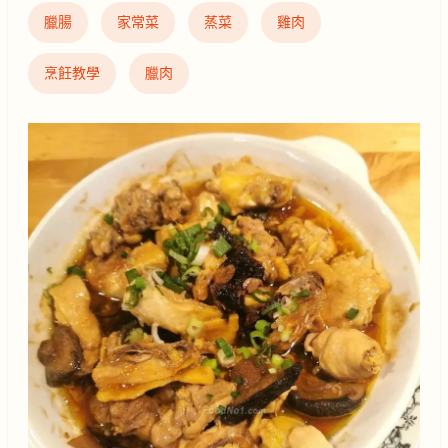
臘腸
家常菜
蒸菜
雞肉
烹飪教學
臘肉