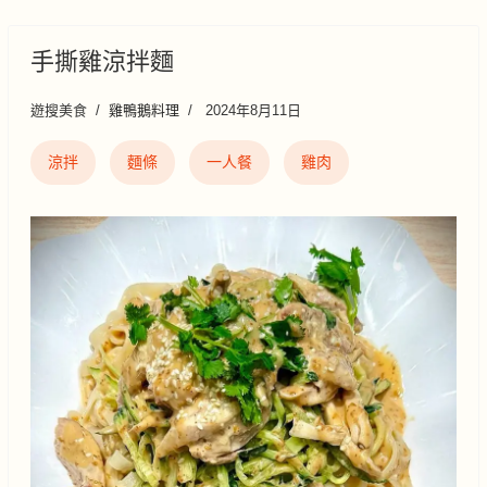
手撕雞涼拌麵
遊搜美食
雞鴨鵝料理
2024年8月11日
涼拌
麵條
一人餐
雞肉