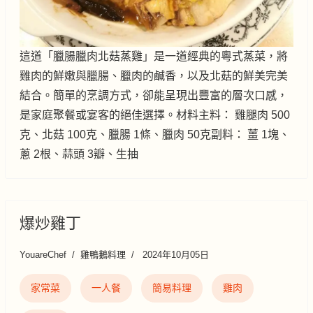
這道「臘腸臘肉北菇蒸雞」是一道經典的粵式蒸菜，將
雞肉的鮮嫩與臘腸、臘肉的鹹香，以及北菇的鮮美完美
結合。簡單的烹調方式，卻能呈現出豐富的層次口感，
是家庭聚餐或宴客的絕佳選擇。材料主料： 雞腿肉 500
克、北菇 100克、臘腸 1條、臘肉 50克副料： 薑 1塊、
蔥 2根、蒜頭 3瓣、生抽
爆炒雞丁
YouareChef
雞鴨鵝料理
2024年10月05日
家常菜
一人餐
簡易料理
雞肉