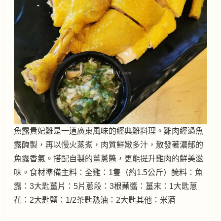
魚露貴妃雞是一道廣東風味的經典雞料理。雞肉經過魚
露醃製，再以慢火蒸煮，肉質鮮嫩多汁，散發著濃郁的
魚露香氣。搭配自製的薑蔥醬，更能提升雞肉的鮮美滋
味。食材準備主料：全雞：1隻（約1.5公斤）醃料：魚
露：3大匙薑片：5片蔥段：3根蘸醬：薑末：1大匙蔥
花：2大匙鹽：1/2茶匙熱油：2大匙其他：米酒