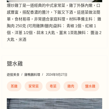
爆炒雞丁是一道經典的中式家常菜，雞丁外酥內嫩，口
感豐富，搭配香濃的醬汁，下飯又下酒。這道菜做法簡
單，食材易得，非常適合家庭料理。材料準備主料： 雞
胸肉 250克 (可用雞髀/腿肉)副料： 青椒 1個、紅椒 1
個、洋蔥 1/2個、蒜末 1大匙、薑末 1茶匙醃料： 醬油 2
大匙、米酒
鹽水雞
遊搜美食
雞鴨鵝料理
2024年9月27日
蒸雞
家常菜
粵菜
雞肉
鹽水雞