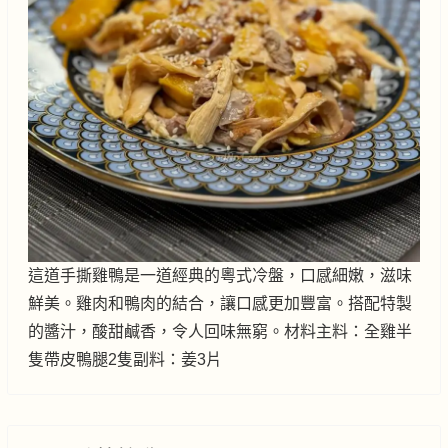
這道手撕雞鴨是一道經典的粵式冷盤，口感細嫩，滋味
鮮美。雞肉和鴨肉的結合，讓口感更加豐富。搭配特製
的醬汁，酸甜鹹香，令人回味無窮。材料主料：全雞半
隻帶皮鴨腿2隻副料：姜3片