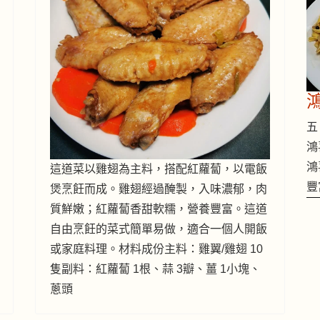
五 
鴻
鴻
這道菜以雞翅為主料，搭配紅蘿蔔，以電飯
豐
煲烹飪而成。雞翅經過醃製，入味濃郁，肉
質鮮嫩；紅蘿蔔香甜軟糯，營養豐富。這道
自由烹飪的菜式簡單易做，適合一個人開飯
或家庭料理。材料成份主料：雞翼/雞翅 10
隻副料：紅蘿蔔 1根、蒜 3瓣、薑 1小塊、
蔥頭