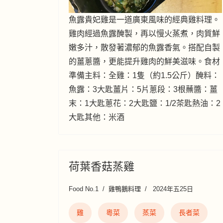
魚露貴妃雞是一道廣東風味的經典雞料理。
雞肉經過魚露醃製，再以慢火蒸煮，肉質鮮
嫩多汁，散發著濃郁的魚露香氣。搭配自製
的薑蔥醬，更能提升雞肉的鮮美滋味。食材
準備主料：全雞：1隻（約1.5公斤）醃料：
魚露：3大匙薑片：5片蔥段：3根蘸醬：薑
末：1大匙蔥花：2大匙鹽：1/2茶匙熱油：2
大匙其他：米酒
荷葉香菇蒸雞
Food No.1
雞鴨鵝料理
2024年五25日
雞
粵菜
蒸菜
長者菜