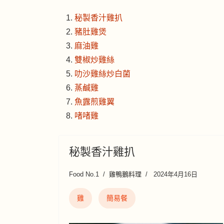
秘製香汁雞扒
豬肚雞煲
麻油雞
雙椒炒雞絲
叻沙雞絲炒白菌
蒸鹹雞
魚露煎雞翼
啫啫雞
秘製香汁雞扒
Food No.1
雞鴨鵝料理
2024年4月16日
雞
簡易餐