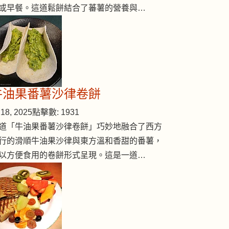
或早餐。這道鬆餅結合了蕃薯的營養與…
牛油果番薯沙律卷餅
18, 2025
點擊數: 1931
道「牛油果番薯沙律卷餅」巧妙地融合了西方
行的滑順牛油果沙律與東方溫和香甜的番薯，
以方便食用的卷餅形式呈現。這是一道…