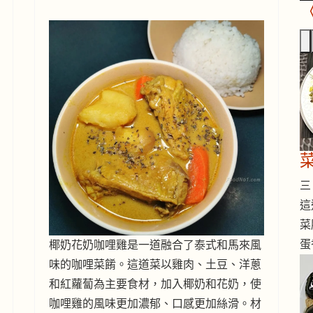
三 
這
菜
蛋
椰奶花奶咖哩雞是一道融合了泰式和馬來風
味的咖哩菜餚。這道菜以雞肉、土豆、洋蔥
和紅蘿蔔為主要食材，加入椰奶和花奶，使
咖哩雞的風味更加濃郁、口感更加絲滑。材