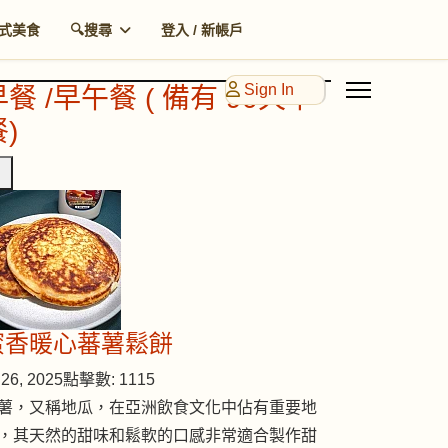
式美食
🔍搜尋
登入 / 新帳戶
Sign In
早餐 /早午餐 ( 備有 90天早
)
蜜香暖心蕃薯鬆餅
26, 2025
點擊數: 1115
薯，又稱地瓜，在亞洲飲食文化中佔有重要地
，其天然的甜味和鬆軟的口感非常適合製作甜