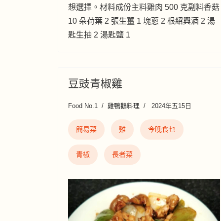
想選擇。材料成份主料雞肉 500 克副料香菇
10 朵荷葉 2 張生薑 1 塊蔥 2 根紹興酒 2 湯
匙生抽 2 湯匙鹽 1
豆豉青椒雞
Food No.1
雞鴨鵝料理
2024年五15日
簡易菜
雞
今晚食乜
青椒
長者菜