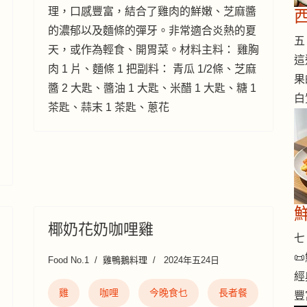
理，口感豐富，結合了雞肉的鮮嫩、芝麻醬
的濃郁以及麵條的彈牙。非常適合炎熱的夏
五 
天，或作為輕食、開胃菜。材料主料： 雞胸
這
肉 1 片、麵條 1 把副料： 青瓜 1/2條、芝麻
果
醬 2 大匙、醬油 1 大匙、米醋 1 大匙、糖 1
白
茶匙、蒜末 1 茶匙、蔥花
椰奶花奶咖哩雞
七 

Food No.1
雞鴨鵝料理
2024年五24日
經
雞
咖哩
今晚食乜
長者餐
豐