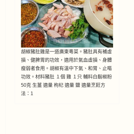
胡椒豬肚雞是一道廣東粵菜。豬肚具有補虛
損、健脾胃的功效，適用於氣血虛損、身體
瘦弱者食用。胡椒有溫中下氣、和胃、止嘔
功效。材料豬肚 １個 雞 １只 輔料白鬍椒粉
50克 生薑 適量 枸杞 適量 鹽 適量烹飪方
法：1