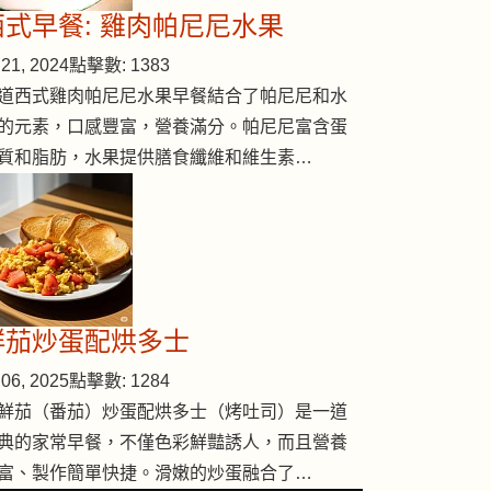
西式早餐: 雞肉帕尼尼水果
21, 2024
點擊數: 1383
道西式雞肉帕尼尼水果早餐結合了帕尼尼和水
的元素，口感豐富，營養滿分。帕尼尼富含蛋
質和脂肪，水果提供膳食纖維和維生素…
鮮茄炒蛋配烘多士
06, 2025
點擊數: 1284
鮮茄（番茄）炒蛋配烘多士（烤吐司）是一道
典的家常早餐，不僅色彩鮮豔誘人，而且營養
富、製作簡單快捷。滑嫩的炒蛋融合了…