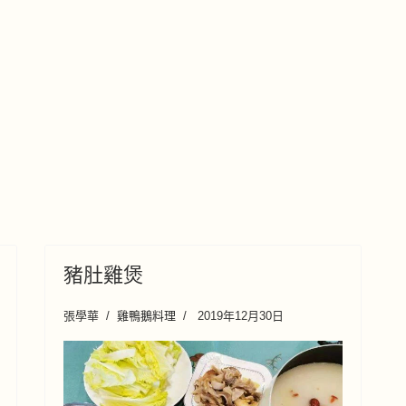
豬肚雞煲
張學華
雞鴨鵝料理
2019年12月30日