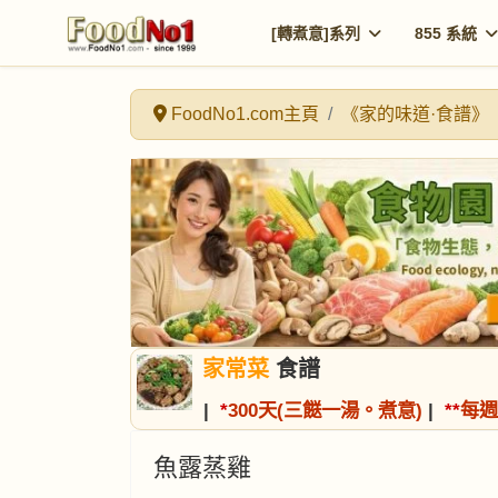
[轉煮意]系列
855 系統
FoodNo1.com主頁
《家的味道·食譜》
家常菜
食譜
|
*
300天(三餸一湯。煮意)
|
*
*
每週
魚露蒸雞