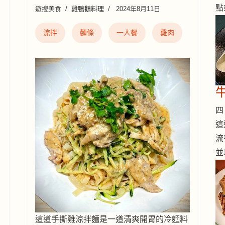
點
遊搜美食
雞鴨鵝料理
2024年8月11日
涼拌
麵條
一人餐
雞肉
四 
這
流
並
這道手撕雞涼拌麵是一道清爽開胃的冷麵料