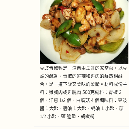
豆豉青椒雞是一道自由烹飪的家常菜，以豆
豉的鹹香、青椒的鮮辣和雞肉的鮮嫩相融
合，是一道下飯又美味的菜餚。材料成份主
料：雞胸肉或雞腿肉 500克副料：青椒 2
個、洋蔥 1/2 個、白蘑菇 4 個調味料：豆豉
醬 1 大匙、醬油 1 大匙、蚝油 1 小匙、糖
1/2 小匙、鹽 適量、胡椒粉