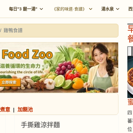
每日"3 餸一湯"
《家的味道·食譜》
湯水泉
西
雞鴨食譜
餐
煮意
|
加餸池
四 
蕃
手撕雞涼拌麵
位