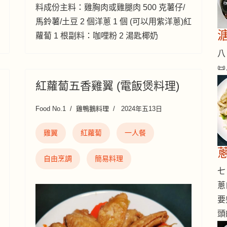
料成份主料：雞胸肉或雞腿肉 500 克薯仔/
馬鈴薯/土豆 2 個洋蔥 1 個 (可以用紫洋蔥)紅
蘿蔔 1 根副料：咖哩粉 2 湯匙椰奶
八 

紅蘿蔔五香雞翼 (電飯煲料理)
Food No.1
雞鴨鵝料理
2024年五13日
雞翼
紅蘿蔔
一人餐
自由烹調
簡易料理
七 
蔥
要
頭