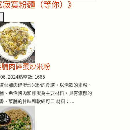
《寂寞粉麵（等你）》
菜脯肉碎蛋炒米粉
06, 2024
點擊數: 1665
道菜脯肉碎蛋炒米粉的食譜，以泡軟的米粉、
脯、免治豬肉和雞蛋為主要材料，具有濃郁的
香、菜脯的甘味和軟綿可口 材料：…