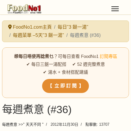
FoodNo1.com主頁
每日"3 餸一湯"
每週菜單 –5天"3 餸一湯"
每週煮意 (#36)
想每日唔使再諗煮乜
？可每日查看 FoodNo1
訂閱專區
✔ 每日三餸一湯配搭 ✔ 52 週完整煮意
✔ 湯水 + 食材搭配建議
【 立 即 訂 閱 】
每週煮意 (#36)
每週煮意 >>" 天天不同 "
2012年11月30日
點擊數: 13707