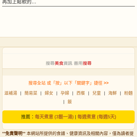
再加上鬆軟的…
搜尋全站 或「按」以下「關鍵字」捷徑
>>
滋補湯
|
簡易菜
|
婦女
|
孕婦
|
西餐
|
兒童
|
海鮮
|
粉麵
|
飯
推薦：
每天煮意 (3餸一湯)
|
每週煮意 (每週5天)
**
免責聲明
** 本網站所提供的食譜、健康資訊及相關內容，僅為讀者提