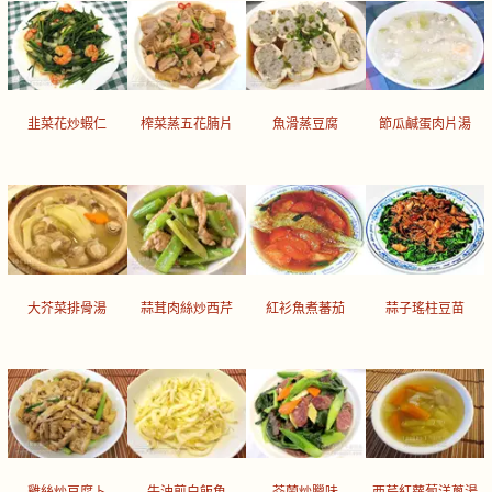
韭菜花炒蝦仁
榨菜蒸五花腩片
魚滑蒸豆腐
節瓜鹹蛋肉片湯
大芥菜排骨湯
蒜茸肉絲炒西芹
紅衫魚煮蕃茄
蒜子瑤柱豆苗
雞絲炒豆腐卜
牛油煎白飯魚
芥蘭炒臘味
西芹紅蘿蔔洋蔥湯