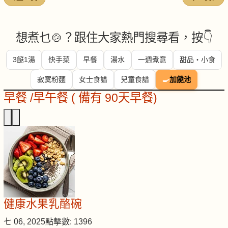
想煮乜🍲？跟住大家熱門搜尋看，按👇
3餸1湯
快手菜
早餐
湯水
一週煮意
甜品・小食
寂寞粉麵
女士食譜
兒童食譜
🍳
加餸池
早餐 /早午餐 ( 備有 90天早餐)
健康水果乳酪碗
七 06, 2025
點擊數: 1396