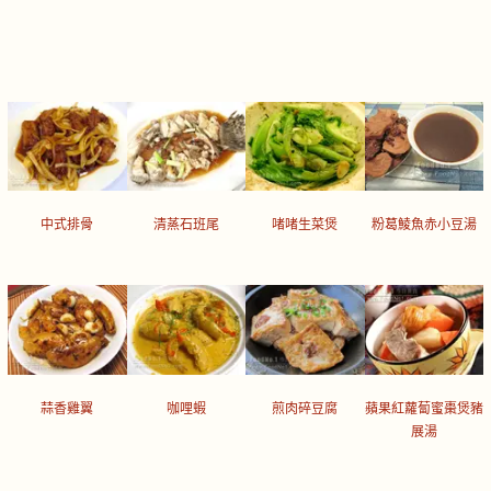
中式排骨
清蒸石班尾
啫啫生菜煲
粉葛鯪魚赤小豆湯
蒜香雞翼
咖哩蝦
煎肉碎豆腐
蘋果紅蘿蔔蜜棗煲豬
展湯