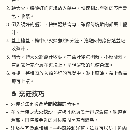
香。
轉大火，將醃好的雞塊放入鑊中，快速翻炒至雞肉表面變
色、收緊。
倒入調好的醬汁，快速翻炒均勻，確保每塊雞肉都裹上醬
汁。
蓋上鑊蓋，轉中小火燜煮約5分鐘，讓雞肉徹底熟透並吸
收醬汁。
開蓋，轉大火將醬汁收稠。在醬汁變濃稠時，不斷翻炒，
直到醬汁完全裹在雞塊上，呈現濃郁的焦糖色澤。
最後，將雞肉放入預熱好的瓦煲中，淋上麻油，蓋上鍋蓋
即可上桌。
🧂 烹飪技巧
這種煮法更適合
時間較趕
的時候。
在收汁時要
大火快炒
，這樣才能讓醬汁迅速濃縮，味道更
濃郁，同時避免雞肉因長時間烹煮而變柴。
建議在瓦煲底部鋪上一些蔥段和洋蔥，這樣可以防止雞肉