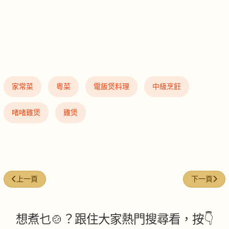
家常菜
粵菜
電飯煲料理
中級烹飪
啫啫雞煲
雞煲
上一篇文章: 紅蘿蔔香芋鴨
下一篇文章:
上一頁
下一頁
想煮乜🍲？跟住大家熱門搜尋看，按👇