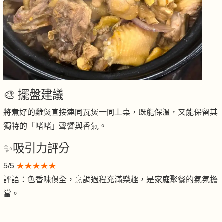
🎨 擺盤建議
將煮好的雞煲直接連同瓦煲一同上桌，既能保溫，又能保留其
獨特的「啫啫」聲響與香氣。
✨吸引力評分
5/5
★★★★★
評語：色香味俱全，烹調過程充滿樂趣，是家庭聚餐的氣氛擔
當。