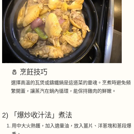
🧂 烹飪技巧
選擇高溫的瓦煲或鑄鐵鍋是這道菜的靈魂。烹煮時避免頻
繁開蓋，讓蒸汽在鍋內循環，能保持雞肉的鮮嫩。
2) 「爆炒收汁法」煮法
用中大火熱鑊，加入適量油，放入薑片、洋蔥塊和蔥段爆