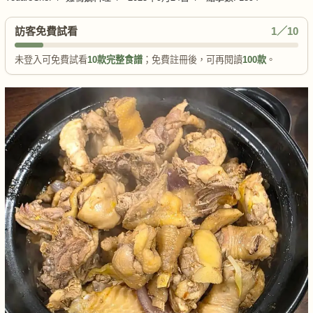
訪客免費試看
1／10
未登入可免費試看
10款完整食譜
；免費註冊後，可再閱讀
100款
。