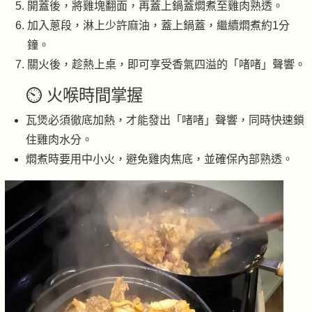
開蓋後，將雞塊翻面，再蓋上鍋蓋燜煮至雞肉熟透。
加入蔥段，淋上少許麻油，蓋上鍋蓋，繼續燜煮約1分
鐘。
關火後，趁熱上桌，即可享受香氣四溢的「啫啫」聲響。
⏲️ 火喉時間掌握
瓦煲必須徹底加熱，才能發出「啫啫」聲響，同時快速鎖
住雞肉水分。
燜煮時要用中小火，避免雞肉焦底，並確保內部熟透。