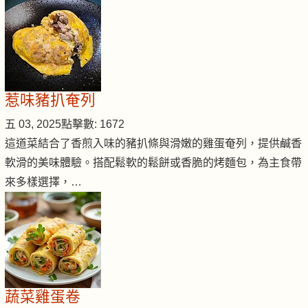
惹味豬扒奄列
五 03, 2025
點擊數: 1672
這道菜結合了香煎入味的豬扒條與滑嫩的雞蛋奄列，提供鹹香
軟滑的美味體驗。搭配鬆軟的鬆餅或香脆的烤麵包，為主食帶
來多樣選擇，…
蔬菜雞蛋卷