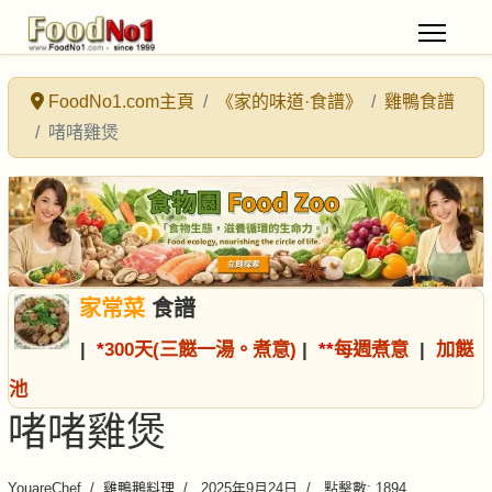
FoodNo1.com主頁
《家的味道·食譜》
雞鴨食譜
啫啫雞煲
家常菜
食譜
|
*
300天(三餸一湯。煮意)
|
*
*
每週煮意
|
加餸
池
啫啫雞煲
YouareChef
雞鴨鵝料理
2025年9月24日
點擊數: 1894