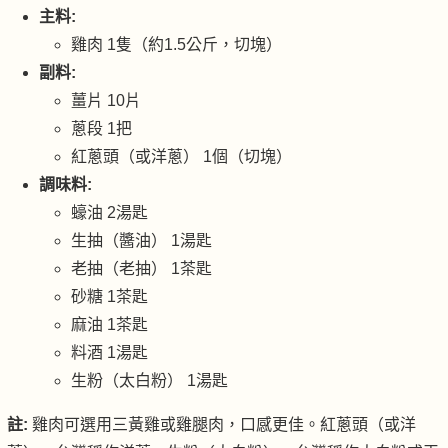
主料:
雞肉 1隻（約1.5公斤，切塊）
副料:
薑片 10片
蔥段 1把
紅蔥頭（或洋蔥） 1個（切塊）
調味料:
蠔油 2湯匙
生抽（醬油） 1湯匙
老抽（老抽） 1茶匙
砂糖 1茶匙
麻油 1茶匙
料酒 1湯匙
生粉（太白粉） 1湯匙
註:
雞肉可選用三黃雞或雞腿肉，口感更佳。紅蔥頭（或洋