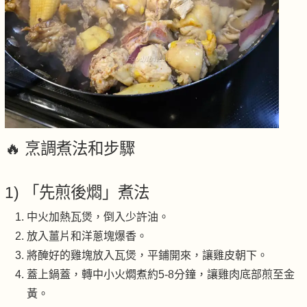
🔥 烹調煮法和步驟
1) 「先煎後燜」煮法
中火加熱瓦煲，倒入少許油。
放入薑片和洋蔥塊爆香。
將醃好的雞塊放入瓦煲，平鋪開來，讓雞皮朝下。
蓋上鍋蓋，轉中小火燜煮約5-8分鐘，讓雞肉底部煎至金
黃。