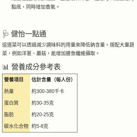
黏底，同時增加香氣。
🩺 健怡一點通
這道菜可以透過減少調味料的用量來降低鈉含量。搭配大量蔬
菜，例如洋蔥、蘑菇，能增加膳食纖維攝取。
📊 營養成分參考表
營養項目
估計含量（每人份）
熱量
約300-380千卡
蛋白質
約30-35克
脂肪
約20-25克
碳水化合物
約5-8克