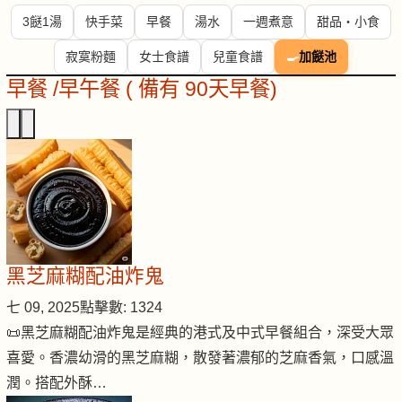
3餸1湯
快手菜
早餐
湯水
一週煮意
甜品・小食
寂寞粉麵
女士食譜
兒童食譜
🍳
加餸池
早餐 /早午餐 ( 備有 90天早餐)
黑芝麻糊配油炸鬼
七 09, 2025
點擊數: 1324
📜黑芝麻糊配油炸鬼是經典的港式及中式早餐組合，深受大眾
喜愛。香濃幼滑的黑芝麻糊，散發著濃郁的芝麻香氣，口感溫
潤。搭配外酥…