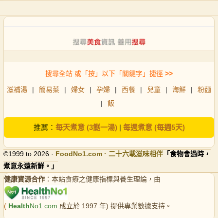
搜尋全站 或「按」以下「關鍵字」捷徑
>>
滋補湯
|
簡易菜
|
婦女
|
孕婦
|
西餐
|
兒童
|
海鮮
|
粉麵
|
飯
推薦：
每天煮意 (3餸一湯)
|
每週煮意 (每週5天)
©1999 to 2026 ·
FoodNo1
.com · 二十六載滋味相伴
「食物會過時，
煮意永遠新鮮。」
健康資源合作
：本站食療之健康指標與養生理論，由
(
Health
No1.com
成立於 1997 年) 提供專業數據支持。