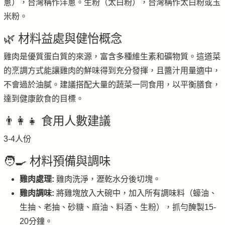
蔥），台灣稱作洋蔥。生粉（太白粉），台灣稱作太白粉或玉
米粉。
🌿 材料益處與健怡概念
雞肉是優質蛋白質的來源，富含多種維生素和礦物質。這道菜
的烹調方式能讓雞肉的鮮味得到充分發揮，且醬汁用量適中，
不會過於油膩。建議搭配大量的蔬菜一同食用，以平衡膳食，
達到健康飲食的目標。
👨‍👩‍👧 食用人數建議
3-4人份
🧑‍🍳 材料預備與調味
雞肉處理:
雞肉洗淨，瀝乾水分後切塊。
雞肉調味:
將雞塊放入大碗中，加入所有調味料（蠔油、
生抽、老抽、砂糖、麻油、料酒、生粉），抓勻醃製15-
20分鐘。