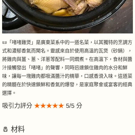
📜「啫啫雞煲」是廣東菜系中的一道名菜，以其獨特的烹調方
式和濃郁香氣而聞名。靈感來自於使用高溫的瓦煲（砂鍋），
將雞肉與薑、蔥、洋蔥等配料一同燜煮。在高溫下，食材與醬
汁接觸發出「啫啫」的聲響，同時迅速鎖住雞肉的水分和鮮
味，讓每一塊雞肉都吸滿醬汁的精華，口感香滑入味。這道菜
的精髓在於快速鎖鮮和香氣的爆發，是家庭聚會或宴客的經典
選擇。
吸引力評分
★★★★★
5/5 分
🧂 材料