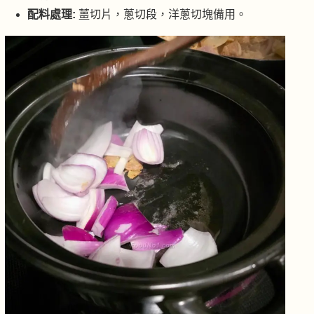
配料處理:
薑切片，蔥切段，洋蔥切塊備用。