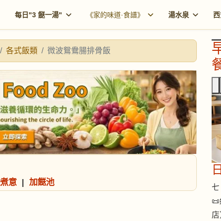
每日"3 餸一湯"
《家的味道·食譜》
湯水泉
西
各式飯類
微波鴛鴦腸排骨飯
餐
煮意
|
加餸池
七 

店