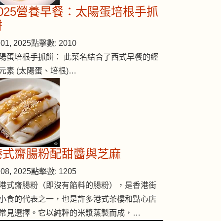
2025營養早餐：太陽蛋培根手抓
餅
01, 2025
點擊數: 2010
陽蛋培根手抓餅： 此菜名結合了西式早餐的經
元素 (太陽蛋、培根)…
港式齋腸粉配甜醬與芝麻
08, 2025
點擊數: 1205
港式齋腸粉（即沒有餡料的腸粉），是香港街
小食的代表之一，也是許多港式茶樓和點心店
常見選擇。它以純粹的米漿蒸製而成，…