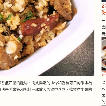
一 
太
典
七 
以香氣四溢的臘腸、肉質鮮嫩的排骨和香糯可口的米飯為

做法是將米飯和配料一起放入砂鍋中蒸熟，這樣煮出來的
頭
的