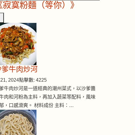
《寂寞粉麵（等你）》
沙爹牛肉炒河
21, 2024
點擊數: 4225
爹牛肉炒河是一道經典的潮州菜式，以沙爹醬
牛肉和河粉為主料，再加入蔬菜等配料，風味
郁，口感滑爽。 材料成份 主料：…