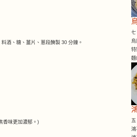
七 
烏
料酒、糖、薑片、蔥段醃製 30 分鐘。
特
麵
五 
焦香味更加濃郁。)
鴻