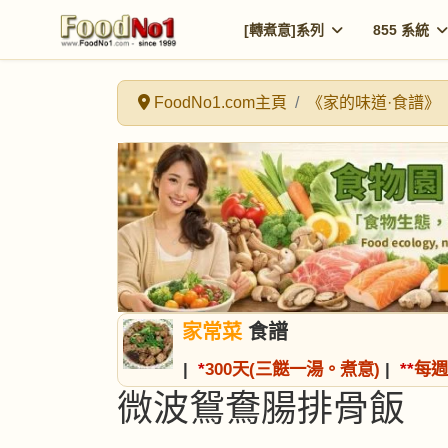
[轉煮意]系列
855 系統
FoodNo1.com主頁
《家的味道·食譜》
家常菜
食譜
|
*
300天(三餸一湯。煮意)
|
*
*
每週
微波鴛鴦腸排骨飯