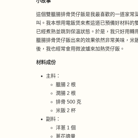
小故事
這個雙臘腸排骨煲仔飯是我最喜歡的一道家常
叫。我本想用電飯煲來煮這道已預備好材料的
已經煮熟並跳到保溫狀態。於是，我只好用轉
臘腸排骨煲仔飯出來的效果依然非常美味，米
後，我也經常會用微波爐來加熱煲仔飯。
材料成份
主料：
臘腸 2 根
潤腸 2 根
排骨 500 克
米飯 2 杯
副料：
洋蔥 1 個
蔥花適量