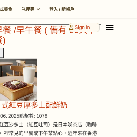
式美食
🔍搜尋
登入 / 新帳戶
Sign In
早餐 /早午餐 ( 備有 90天早
)
日式紅豆厚多士配鮮奶
06, 2025
點擊數: 1078
紅豆沙多士（紅豆吐司）是日本喫茶店（咖啡
）裡常見的早餐或下午茶點心，近年來在香港