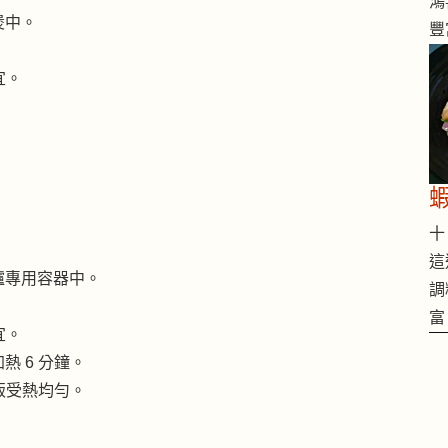
鴻
煲中。
豐
宜。
十 
這
爐專用容器中。
調
富
宜。
 6 分鐘。
飯受熱均勻。