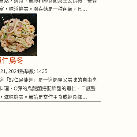
喜菇、排骨、蛋絲和即食面為主要食材，營養
富，味道鮮美。鴻喜菇是一種菌類，具…
蝦仁烏冬
21, 2024
點擊數: 1435
道「蝦仁烏龍麵」是一道簡單又美味的自由烹
料理，Q彈的烏龍麵搭配鮮甜的蝦仁，口感豐
，滋味鮮美。無論是當作主食或輕食都…