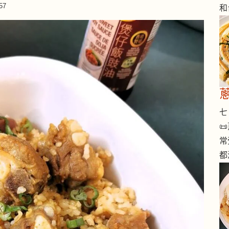
57
和
七 

常
都